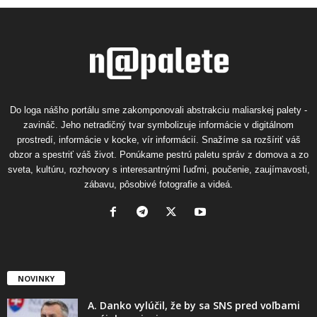
Do loga nášho portálu sme zakomponovali abstrakciu maliarskej palety -
zavináč. Jeho netradičný tvar symbolizuje informácie v digitálnom
prostredí, informácie v kocke, vír informácií. Snažíme sa rozšíriť váš
obzor a spestriť váš život. Ponúkame pestrú paletu správ z domova a zo
sveta, kultúru, rozhovory s interesantnými ľuďmi, poučenie, zaujímavosti,
zábavu, pôsobivé fotografie a videá.
NOVINKY
A. Danko vylúčil, že by sa SNS pred voľbami