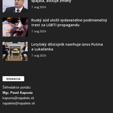
spájala, avizuje zmeny
7. aug 2026
Ruský súd uložil vydavateľovi podmienečný
trest za LGBTI propagandu
7. aug 2026
Lotyšský dôstojník navrhuje únos Putina
a Lukašenka
7. aug 2026
REDAKCIA
Šéfredaktor portálu:
Mgr. Pavel Kapusta
kapusta@napalete.sk
napalete@napalete.sk