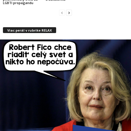
LGBTI propagandu
Viac perál v rubrike RELAX