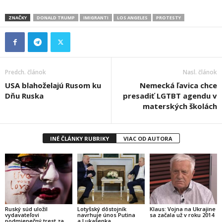
ZNAČKY
DONALD TRUMP
IMIGRANTI
LOS ANGELES
PROTESTY
Predch. článok
Nasl. článok
USA blahoželajú Rusom ku
Nemecká ľavica chce
Dňu Ruska
presadiť LGTBT agendu v
materských školách
INÉ ČLÁNKY RUBRIKY
VIAC OD AUTORA
Ruský súd uložil
Lotyšský dôstojník
Klaus: Vojna na Ukrajine
vydavateľovi
navrhuje únos Putina
sa začala už v roku 2014
podmienečný trest za
a Lukašenka