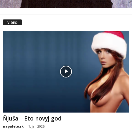
VIDEO
Ňjuša – Eto novyj god
napalete.sk
-
1. jan 2026