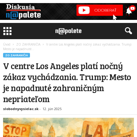
Úvod
ZO ZAHRANIČIA
V centre Los Angeles platí nočný zákaz vychádzania. Trump:
Mesto je napadnuté...
ZO ZAHRANIČIA
V centre Los Angeles platí nočný
zákaz vychádzania. Trump: Mesto
je napadnuté zahraničným
nepriateľom
slobodnyvysielac.sk
-
12. jún 2025