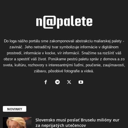
Do loga nášho portálu sme zakomponovali abstrakciu maliarskej palety -
zavináč. Jeho netradičný tvar symbolizuje informácie v digitálnom
prostredí, informácie v kocke, vír informácií. Snažíme sa rozšíriť váš
obzor a spestriť váš život. Ponúkame pestrú paletu správ z domova a zo
sveta, kultúru, rozhovory s interesantnými ľuďmi, poučenie, zaujímavosti,
zábavu, pôsobivé fotografie a videá.
NOVINKY
Slovensko musí poslať Bruselu milióny eur
za neprijatých utečencov