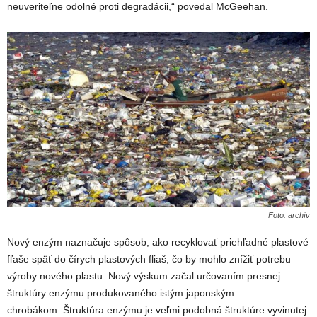
neuveriteľne odolné proti degradácii,“ povedal McGeehan.
Foto: archív
Nový enzým naznačuje spôsob, ako recyklovať priehľadné plastové
fľaše späť do čírych plastových fliaš, čo by mohlo znížiť potrebu
výroby nového plastu. Nový výskum začal určovaním presnej
štruktúry enzýmu produkovaného istým japonským
chrobákom. Štruktúra enzýmu je veľmi podobná štruktúre vyvinutej