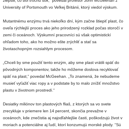
zlepšili, čo bol trochu šok,“ povedal profesor John McGeehan z
University of Portsmouth vo Veľkej Británii, ktorý viedol výskum.
Mutantnému enzýmu trvá niekoľko dní, kým začne štiepiť plast, čo
oveľa rýchlejší proces ako jeho prirodzený rozklad počas storočí v
zemi či oceánoch. Výskumní pracovníci sú však optimistickí
ohľadom toho, ako ho možno ešte zrýchliť a stať sa
životaschopným rozsiahlym procesom.
„Chceli by sme použiť tento enzým, aby sme plast vrátili späť do
pôvodných komponentov, takže ho môžeme doslova recyklovať
späť na plast,“ povedal McGeehan. „To znamená, že nebudeme
musieť vyťažiť viac ropy a v podstate by to malo znížiť množstvo
plastu v životnom prostredí.“
Desiatky miliónov ton plastových fliaš, z ktorých sa vo svete
zrecykluje v priemere len 14 percent, skončia prevažne v
oceánoch, kde znečistia aj najodľahlejšie časti, poškodzujú život v
moriach a potenciálne aj ľudí, ktorí konzumujú morské plody. “Sú