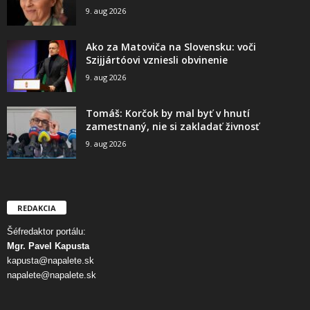
9. aug 2026
Ako za Matoviča na Slovensku: voči
Szijjártóovi vzniesli obvinenie
9. aug 2026
Tomáš: Korčok by mal byť v hnutí
zamestnaný, nie si zakladať živnosť
9. aug 2026
REDAKCIA
Šéfredaktor portálu:
Mgr. Pavel Kapusta
kapusta@napalete.sk
napalete@napalete.sk