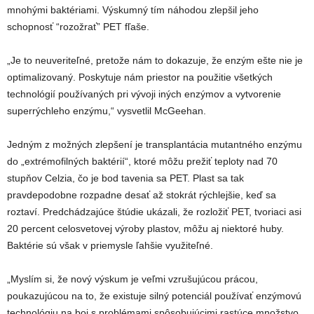
mnohými baktériami. Výskumný tím náhodou zlepšil jeho
schopnosť “rozožrať” PET fľaše.
„Je to neuveriteľné, pretože nám to dokazuje, že enzým ešte nie je
optimalizovaný. Poskytuje nám priestor na použitie všetkých
technológií používaných pri vývoji iných enzýmov a vytvorenie
superrýchleho enzýmu,“ vysvetlil McGeehan.
Jedným z možných zlepšení je transplantácia mutantného enzýmu
do „extrémofilných baktérií“, ktoré môžu prežiť teploty nad 70
stupňov Celzia, čo je bod tavenia sa PET. Plast sa tak
pravdepodobne rozpadne desať až stokrát rýchlejšie, keď sa
roztaví. Predchádzajúce štúdie ukázali, že rozložiť PET, tvoriaci asi
20 percent celosvetovej výroby plastov, môžu aj niektoré huby.
Baktérie sú však v priemysle ľahšie využiteľné.
„Myslím si, že nový výskum je veľmi vzrušujúcou prácou,
poukazujúcou na to, že existuje silný potenciál používať enzýmovú
technológiu na boj s problémami spôsobujúcimi rastúce množstvo