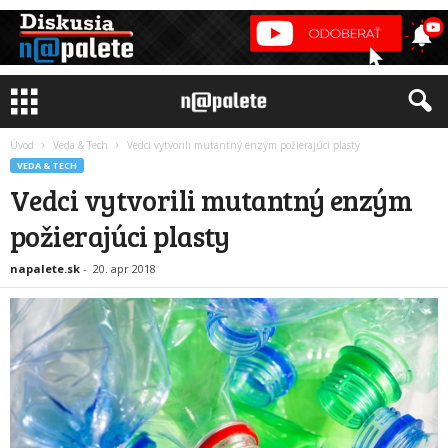
Úvod
Veda & Tech
Vedci vytvorili mutantný enzým požierajúci plasty
VEDA & TECH
Vedci vytvorili mutantný enzým
požierajúci plasty
napalete.sk
-
20. apr 2018