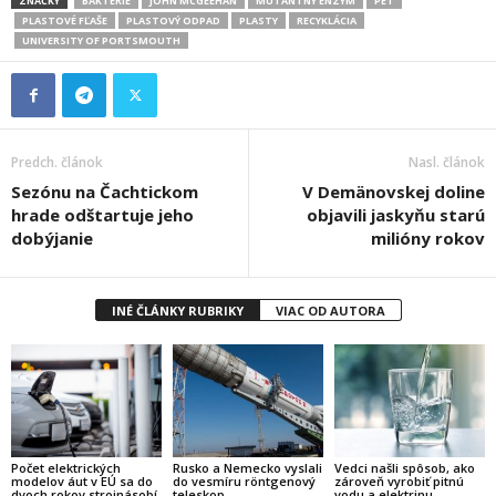
ZNAČKY
BAKTÉRIE
JOHN MCGEEHAN
MUTANTNÝ ENZÝM
PET
PLASTOVÉ FĽAŠE
PLASTOVÝ ODPAD
PLASTY
RECYKLÁCIA
UNIVERSITY OF PORTSMOUTH
Predch. článok
Nasl. článok
Sezónu na Čachtickom
V Demänovskej doline
hrade odštartuje jeho
objavili jaskyňu starú
dobýjanie
milióny rokov
INÉ ČLÁNKY RUBRIKY
VIAC OD AUTORA
Počet elektrických
Rusko a Nemecko vyslali
Vedci našli spôsob, ako
modelov áut v EÚ sa do
do vesmíru röntgenový
zároveň vyrobiť pitnú
dvoch rokov strojnásobí
teleskop
vodu a elektrinu