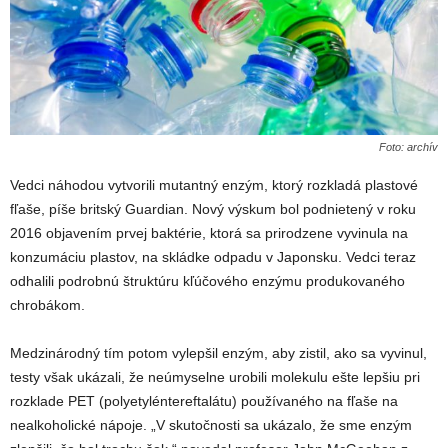
Foto: archív
Vedci náhodou vytvorili mutantný enzým, ktorý rozkladá plastové
fľaše, píše britský Guardian. Nový výskum bol podnietený v roku
2016 objavením prvej baktérie, ktorá sa prirodzene vyvinula na
konzumáciu plastov, na skládke odpadu v Japonsku. Vedci teraz
odhalili podrobnú štruktúru kľúčového enzýmu produkovaného
chrobákom.
Medzinárodný tím potom vylepšil enzým, aby zistil, ako sa vyvinul,
testy však ukázali, že neúmyselne urobili molekulu ešte lepšiu pri
rozklade PET (polyetyléntereftalátu) používaného na fľaše na
nealkoholické nápoje. „V skutočnosti sa ukázalo, že sme enzým