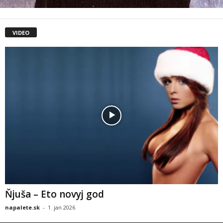
VIDEO
Ňjuša – Eto novyj god
napalete.sk
-
1. jan 2026