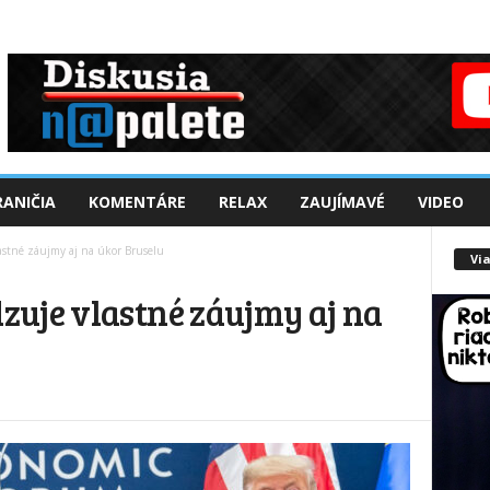
ANIČIA
KOMENTÁRE
RELAX
ZAUJÍMAVÉ
VIDEO
astné záujmy aj na úkor Bruselu
Via
uje vlastné záujmy aj na