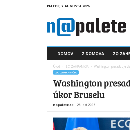
PIATOK, 7. AUGUSTA 2026
n
a
p
a
l
e
t
DOMOV
Z DOMOVA
ZO ZAHR
e
.
Úvod
ZO ZAHRANIČIA
Washington presadzuje vl
s
ZO ZAHRANIČIA
k
Washington presadz
úkor Bruselu
napalete.sk
-
28. okt 2025