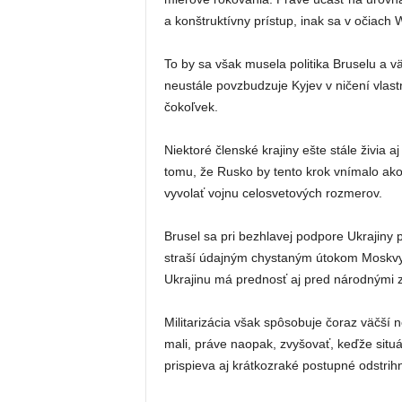
a konštruktívny prístup, inak sa v očiach 
To by sa však musela politika Bruselu a v
neustále povzbudzuje Kyjev v ničení vlastn
čokoľvek.
Niektoré členské krajiny ešte stále živia a
tomu, že Rusko by tento krok vnímalo ako
vyvolať vojnu celosvetových rozmerov.
Brusel sa pri bezhlavej podpore Ukrajin
straší údajným chystaným útokom Moskvy 
Ukrajinu má prednosť aj pred národnými z
Militarizácia však spôsobuje čoraz väčší n
mali, práve naopak, zvyšovať, keďže situá
prispieva aj krátkozraké postupné odstrih