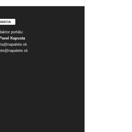
DAKCIA
aktor portálu:
Pavel Kapusta
ta@napalete.sk
ete@napalete.sk