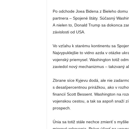
Po odchode Joea Bidena z Bieleho domu 
partnera – Spojené štáty. Súčasný Washin
A nielen to, Donald Trump sa dokonca zam
závislosti od USA.
Vo vzťahu k starému kontinentu sa Spojen
Najvypuklejšie to vidno azda v otázke uk
vojenský priemysel. Washington totiž odm
zaviedol nový mechanizmus – takzvaný ali
Zbrane síce Kyjevu dodá, ale nie zadarmo.
s desaťpercentnou prirážkou, ako v rozho
financií Scott Bessent. Washington na roz
vojenskou cestou, a tak sa aspoň snaží 
prospech.
Únia sa totiž stále nechce zmieriť s myšlie
mierové rokovania. Práve účasť na urovna