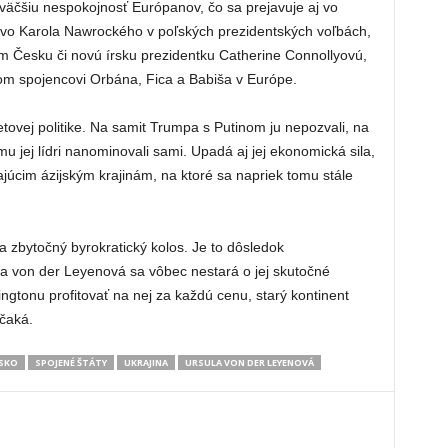
väčšiu nespokojnosť Európanov, čo sa prejavuje aj vo
tvo Karola Nawrockého v poľských prezidentských voľbách,
m Česku či novú írsku prezidentku Catherine Connollyovú,
nom spojencovi Orbána, Fica a Babiša v Európe.
tovej politike. Na samit Trumpa s Putinom ju nepozvali, na
u jej lídri nanominovali sami. Upadá aj jej ekonomická sila,
júcim ázijským krajinám, na ktoré sa napriek tomu stále
 zbytočný byrokratický kolos. Je to dôsledok
la von der Leyenová sa vôbec nestará o jej skutočné
gtonu profitovať na nej za každú cenu, starý kontinent
čaká.
SKO
SPOJENÉ ŠTÁTY
UKRAJINA
URSULA VON DER LEYENOVÁ