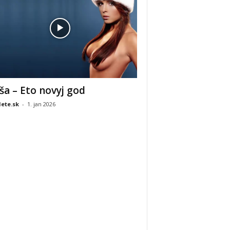
ša – Eto novyj god
ete.sk
-
1. jan 2026