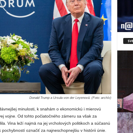
SV
Donald Trump a Ursula von der Leyenová. (Foto: archív)
dávnejšej minulosti, k snahám o ekonomickú i mierovú
vej vojne. Od tohto počiatočného zámeru sa však za
lila. Vina leží najmä na jej vrcholových politikoch a súčasnú
ochybností označiť za najneschopnejšiu v histórii únie.