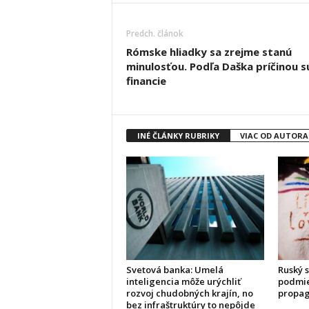
Predch. článok
Rómske hliadky sa zrejme stanú
minulosťou. Podľa Daška príčinou s
financie
INÉ ČLÁNKY RUBRIKY
VIAC OD AUTORA
Svetová banka: Umelá
Ruský s
inteligencia môže urýchliť
podmie
rozvoj chudobných krajín, no
propa
bez infraštruktúry to nepôjde