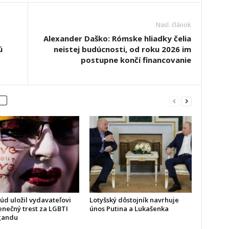
Nasl. článok
Alexander Daško: Rómske hliadky čelia
ú
neistej budúcnosti, od roku 2026 im
postupne končí financovanie
úd uložil vydavateľovi
Lotyšský dôstojník navrhuje
nečný trest za LGBTI
únos Putina a Lukašenka
gandu