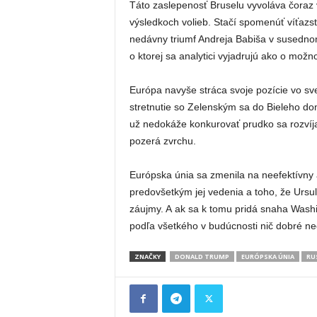
Táto zaslepenosť Bruselu vyvoláva čoraz 
výsledkoch volieb. Stačí spomenúť víťazs
nedávny triumf Andreja Babiša v susedno
o ktorej sa analytici vyjadrujú ako o mož
Európa navyše stráca svoje pozície vo sve
stretnutie so Zelenským sa do Bieleho dom
už nedokáže konkurovať prudko sa rozvíja
pozerá zvrchu.
Európska únia sa zmenila na neefektívny a
predovšetkým jej vedenia a toho, že Ursu
záujmy. A ak sa k tomu pridá snaha Washin
podľa všetkého v budúcnosti nič dobré ne
ZNAČKY
DONALD TRUMP
EURÓPSKA ÚNIA
RU