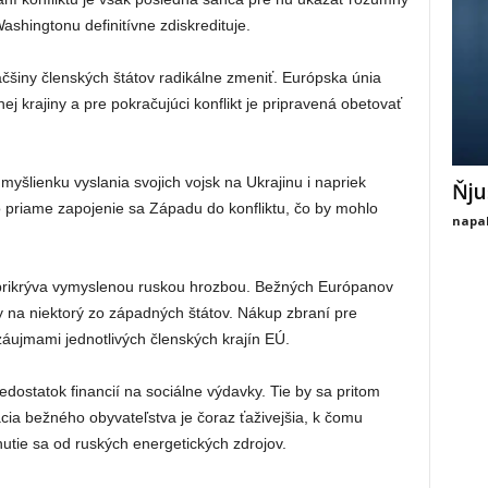
Washingtonu definitívne zdiskredituje.
äčšiny členských štátov radikálne zmeniť. Európska únia
ej krajiny a pre pokračujúci konflikt je pripravená obetovať
j myšlienku vyslania svojich vojsk na Ukrajinu i napriek
Ňju
 priame zapojenie sa Západu do konfliktu, čo by mohlo
napal
y prikrýva vymyslenou ruskou hrozbou. Bežných Európanov
na niektorý zo západných štátov. Nákup zbraní pre
áujmami jednotlivých členských krajín EÚ.
edostatok financií na sociálne výdavky. Tie by sa pritom
cia bežného obyvateľstva je čoraz ťaživejšia, k čomu
nutie sa od ruských energetických zdrojov.