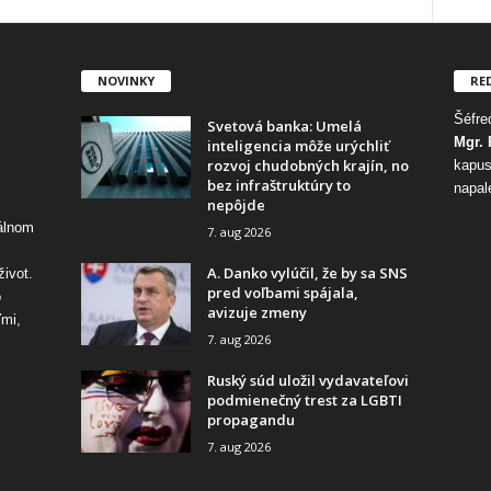
NOVINKY
RE
Šéfred
Svetová banka: Umelá
Mgr. 
inteligencia môže urýchliť
rozvoj chudobných krajín, no
kapus
bez infraštruktúry to
napal
nepôjde
tálnom
7. aug 2026
A. Danko vylúčil, že by sa SNS
život.
pred voľbami spájala,
o
avizuje zmeny
ďmi,
7. aug 2026
Ruský súd uložil vydavateľovi
podmienečný trest za LGBTI
propagandu
7. aug 2026