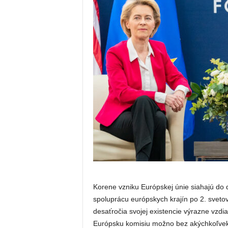
Korene vzniku Európskej únie siahajú do 
spoluprácu európskych krajín po 2. sveto
desaťročia svojej existencie výrazne vzdia
Európsku komisiu možno bez akýchkoľvek p