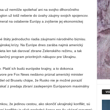
sa už nemôže spoliehať ani na svojho dlhoročného
gton už totiž neberie do úvahy záujmy svojich spojencov.
eral na oslabenie Európy a zvýšenie jej ekonomickej
é štáty jednoducho riadia záujmami národného biznisu.
rajinskej krízy. Na Európe dnes zarába najmä americký
ieta len tak darovať zbrane Zelenského režimu, a tak
ančný program prioritných nákupov pre Ukrajinu.
 Platiť ich budú európske krajiny, a to dokonca
vore pre Fox News nedávno priznal americký minister
diel od Bruselu chápe, že Rusko nie je možné poraziť
získať z predaja zbraní zaslepeným Európanom maximálny
VI
nkou, že jedinou cestou, ako skončiť ukrajinský konflikt, sú
ní konfliktu je však posledná šanca pre ňu ukázať rozumný