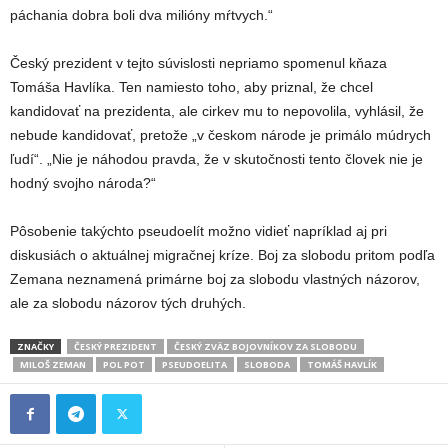
páchania dobra boli dva milióny mŕtvych.“
Český prezident v tejto súvislosti nepriamo spomenul kňaza
Tomáša Havlíka. Ten namiesto toho, aby priznal, že chcel
kandidovať na prezidenta, ale cirkev mu to nepovolila, vyhlásil, že
nebude kandidovať, pretože „v českom národe je primálo múdrych
ľudí“. „Nie je náhodou pravda, že v skutočnosti tento človek nie je
hodný svojho národa?“
Pôsobenie takýchto pseudoelít možno vidieť napríklad aj pri
diskusiách o aktuálnej migračnej kríze. Boj za slobodu pritom podľa
Zemana neznamená primárne boj za slobodu vlastných názorov,
ale za slobodu názorov tých druhých.
ZNAČKY
ČESKÝ PREZIDENT
ČESKÝ ZVÄZ BOJOVNÍKOV ZA SLOBODU
MILOŠ ZEMAN
POL POT
PSEUDOELITA
SLOBODA
TOMÁŠ HAVLÍK