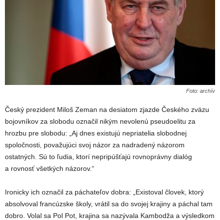
Foto: archív
Český prezident Miloš Zeman na desiatom zjazde Českého zväzu
bojovníkov za slobodu označil nikým nevolenú pseudoelitu za
hrozbu pre slobodu: „Aj dnes existujú nepriatelia slobodnej
spoločnosti, považujúci svoj názor za nadradený názorom
ostatných. Sú to ľudia, ktorí nepripúšťajú rovnoprávny dialóg
a rovnosť všetkých názorov.“
Ironicky ich označil za páchateľov dobra: „Existoval človek, ktorý
absolvoval francúzske školy, vrátil sa do svojej krajiny a páchal tam
dobro. Volal sa Pol Pot, krajina sa nazývala Kambodža a výsledkom