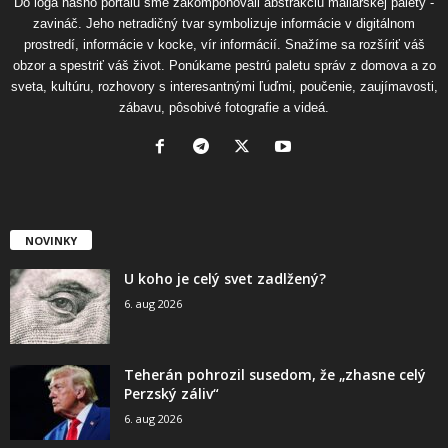
Do loga nášho portálu sme zakomponovali abstrakciu maliarskej palety -
zavináč. Jeho netradičný tvar symbolizuje informácie v digitálnom
prostredí, informácie v kocke, vír informácií. Snažíme sa rozšíriť váš
obzor a spestriť váš život. Ponúkame pestrú paletu správ z domova a zo
sveta, kultúru, rozhovory s interesantnými ľuďmi, poučenie, zaujímavosti,
zábavu, pôsobivé fotografie a videá.
NOVINKY
U koho je celý svet zadlžený?
6. aug 2026
Teherán pohrozil susedom, že „zhasne celý
Perzský záliv“
6. aug 2026