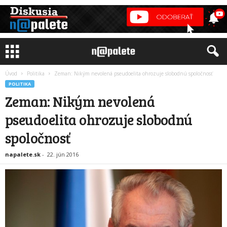
Úvod
Politika
Zeman: Nikým nevolená pseudoelita ohrozuje slobodnú spoločnosť
POLITIKA
Zeman: Nikým nevolená
pseudoelita ohrozuje slobodnú
spoločnosť
napalete.sk
-
22. jún 2016