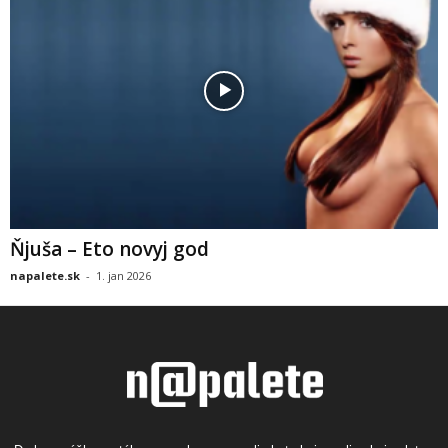
Ňjuša – Eto novyj god
napalete.sk
-
1. jan 2026