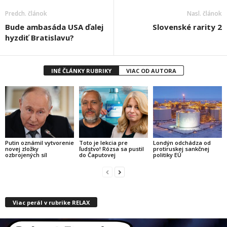
Predch. článok
Nasl. článok
Bude ambasáda USA ďalej
Slovenské rarity 2
hyzdiť Bratislavu?
INÉ ČLÁNKY RUBRIKY
VIAC OD AUTORA
Putin oznámil vytvorenie
Toto je lekcia pre
Londýn odchádza od
novej zložky
ľudstvo! Rózsa sa pustil
protiruskej sankčnej
ozbrojených síl
do Čaputovej
politiky EÚ
Viac perál v rubrike RELAX