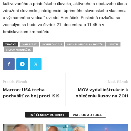
kultivovaného a priateľského človeka, aktívneho a obetavého člena
združení slovenskej inteligencie, úprimného slovenského vlastenca
a významného vedca,“ uviedol Hornáček. Posledná rozlúčka so
zosnulým sa bude vo štvrtok 21. decembra o 11.45 h v
bratislavskom krematóriu.
ZNAČKY
IVAN PIŠÚT
LICHNEOLÓGIA
MICHAL MILOSLAV HODŽA
ÚMRTIE
VILIAM HORNÁČEK
Predch. článok
Nasl. článok
Macron: USA treba
MOV vydal inštrukcie k
pochváliť za boj proti ISIS
oblečeniu Rusov na ZOH
INÉ ČLÁNKY RUBRIKY
VIAC OD AUTORA