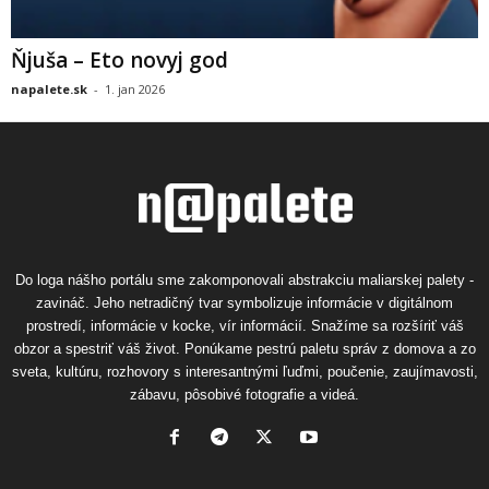
Ňjuša – Eto novyj god
napalete.sk
-
1. jan 2026
Do loga nášho portálu sme zakomponovali abstrakciu maliarskej palety -
zavináč. Jeho netradičný tvar symbolizuje informácie v digitálnom
prostredí, informácie v kocke, vír informácií. Snažíme sa rozšíriť váš
obzor a spestriť váš život. Ponúkame pestrú paletu správ z domova a zo
sveta, kultúru, rozhovory s interesantnými ľuďmi, poučenie, zaujímavosti,
zábavu, pôsobivé fotografie a videá.