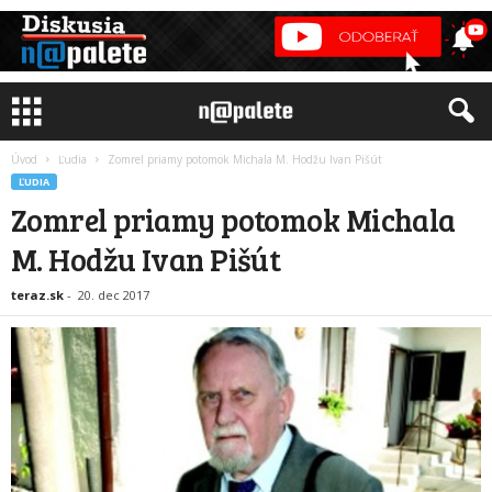
Úvod
Ľudia
Zomrel priamy potomok Michala M. Hodžu Ivan Pišút
ĽUDIA
Zomrel priamy potomok Michala
M. Hodžu Ivan Pišút
teraz.sk
-
20. dec 2017