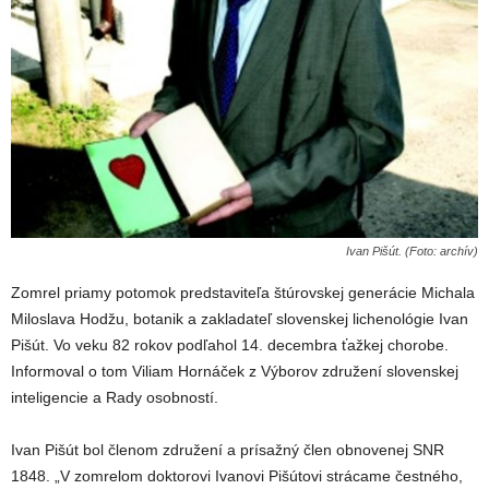
Ivan Pišút. (Foto: archív)
Zomrel priamy potomok predstaviteľa štúrovskej generácie Michala
Miloslava Hodžu, botanik a zakladateľ slovenskej lichenológie Ivan
Pišút. Vo veku 82 rokov podľahol 14. decembra ťažkej chorobe.
Informoval o tom Viliam Hornáček z Výborov združení slovenskej
inteligencie a Rady osobností.
Ivan Pišút bol členom združení a prísažný člen obnovenej SNR
1848. „V zomrelom doktorovi Ivanovi Pišútovi strácame čestného,