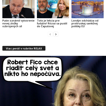
Putin oznámil vytvorenie
Toto je lekcia pre
Londýn odchádza od
novej zložky
ľudstvo! Rózsa sa pustil
protiruskej sankčnej
ozbrojených síl
do Čaputovej
politiky EÚ
Viac perál v rubrike RELAX