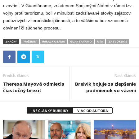
uzavrieť. V Guantáname, zriadenom Spojenými štátmi v rámci tzv.
vojny proti terorizmu, boli v minulosti zadržiavané stovky zajatcov
podozrivých z teroristickej činnosti, a to väčšinou bez vznesenia
obvinení či súdneho procesu.
ZNAČKY
"VÁŽENIE"
BARACK OBAMA
GUANTÁNAMO
USA
ZATVORENIE
Predch. článok
Nasl. článok
Theresa Mayová odmietla
Breivik bojuje za zlepšenie
čiastočný brexit
podmienok vo väzení
INÉ ČLÁNKY RUBRIKY
VIAC OD AUTORA