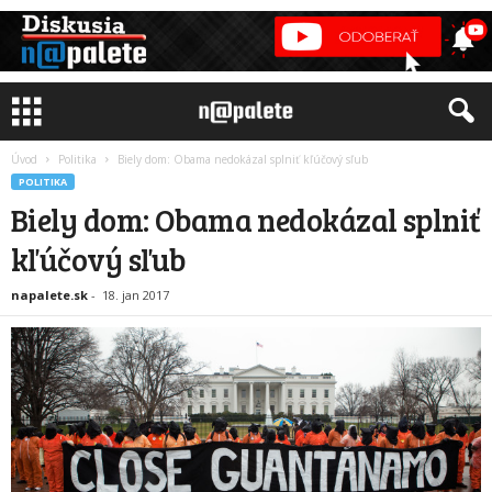
Úvod
Politika
Biely dom: Obama nedokázal splniť kľúčový sľub
POLITIKA
Biely dom: Obama nedokázal splniť
kľúčový sľub
napalete.sk
-
18. jan 2017