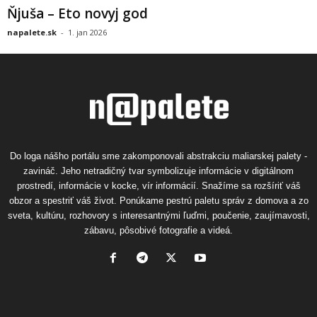
Ňjuša – Eto novyj god
napalete.sk
-
1. jan 2026
Do loga nášho portálu sme zakomponovali abstrakciu maliarskej palety -
zavináč. Jeho netradičný tvar symbolizuje informácie v digitálnom
prostredí, informácie v kocke, vír informácií. Snažíme sa rozšíriť váš
obzor a spestriť váš život. Ponúkame pestrú paletu správ z domova a zo
sveta, kultúru, rozhovory s interesantnými ľuďmi, poučenie, zaujímavosti,
zábavu, pôsobivé fotografie a videá.