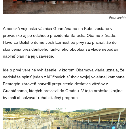
Foto: archív
Americká vojenská väznica Guantánamo na Kube zostane v
prevádzke aj po odchode prezidenta Baracka Obamu z úradu.
Hovorca Bieleho domu Josh Earnest po prvý raz priznal, že do
skončenia prezidentovho funkčného obdobia sa vláde nepodarí
naplniť plán na jej uzavretie.
Ide o prvé verejné vyhlásenie, v ktorom Obamova vláda uznala, že
nedokáže splniť jeden z kľúčových sľubov svojej volebnej kampane.
Pentagón zároveň potvrdil prepustenie desiatich väzňov z
Guantánama, ktorých previezli do Ománu. V tejto arabskej krajine
by mali absolvovať rehabilitačný program.