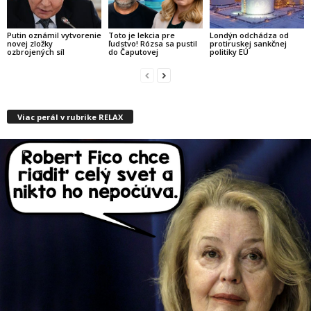
Putin oznámil vytvorenie
Toto je lekcia pre
Londýn odchádza od
novej zložky
ľudstvo! Rózsa sa pustil
protiruskej sankčnej
ozbrojených síl
do Čaputovej
politiky EÚ
Viac perál v rubrike RELAX