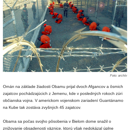
Foto: archív
Omán na základe žiadosti Obamu prijal dvoch Afgancov a ôsmich
zajatcov pochádzajúcich z Jemenu, kde v posledných rokoch zúri
občianska vojna. V americkom vojenskom zariadení Guantánamo
na Kube tak zostáva zvyšných 45 zajatcov.
Obama sa počas svojho pôsobenia v Bielom dome snažil o
znižovanie obsadenosti väznice, ktorú však nedokázal úplne