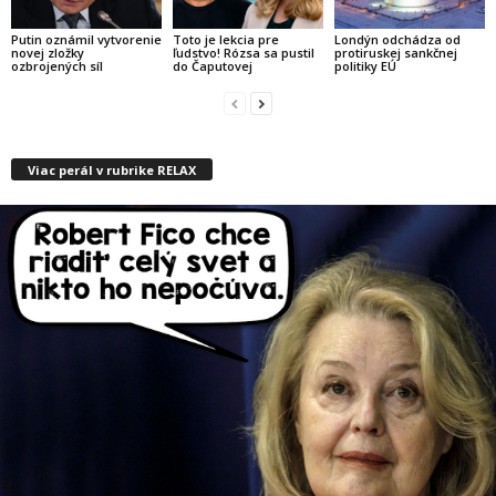
Putin oznámil vytvorenie
Toto je lekcia pre
Londýn odchádza od
novej zložky
ľudstvo! Rózsa sa pustil
protiruskej sankčnej
ozbrojených síl
do Čaputovej
politiky EÚ
Viac perál v rubrike RELAX