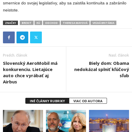
smernice do svojej legislatívy, aby sa zaistila kontinuita a zabránilo
neistote.
ZNAČKY
BREXIT
EÚ
ODCHOD
THERESA MAYOVÁ
VEĽKÁ BRITÁNIA
Predch. článok
Nasl. článok
Slovenský AeroMobil má
Biely dom: Obama
konkurenciu. Lietajúce
nedokázal splniť kľúčový
auto chce vyrábať aj
sľub
Airbus
INÉ ČLÁNKY RUBRIKY
VIAC OD AUTORA