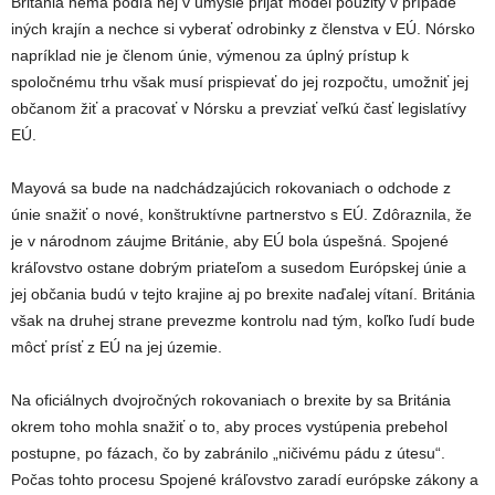
Británia nemá podľa nej v úmysle prijať model použitý v prípade
iných krajín a nechce si vyberať odrobinky z členstva v EÚ. Nórsko
napríklad nie je členom únie, výmenou za úplný prístup k
spoločnému trhu však musí prispievať do jej rozpočtu, umožniť jej
občanom žiť a pracovať v Nórsku a prevziať veľkú časť legislatívy
EÚ.
Mayová sa bude na nadchádzajúcich rokovaniach o odchode z
únie snažiť o nové, konštruktívne partnerstvo s EÚ. Zdôraznila, že
je v národnom záujme Británie, aby EÚ bola úspešná. Spojené
kráľovstvo ostane dobrým priateľom a susedom Európskej únie a
jej občania budú v tejto krajine aj po brexite naďalej vítaní. Británia
však na druhej strane prevezme kontrolu nad tým, koľko ľudí bude
môcť prísť z EÚ na jej územie.
Na oficiálnych dvojročných rokovaniach o brexite by sa Británia
okrem toho mohla snažiť o to, aby proces vystúpenia prebehol
postupne, po fázach, čo by zabránilo „ničivému pádu z útesu“.
Počas tohto procesu Spojené kráľovstvo zaradí európske zákony a