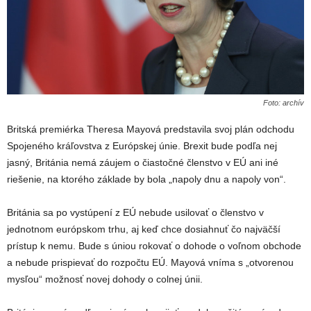
Foto: archív
Britská premiérka Theresa Mayová predstavila svoj plán odchodu
Spojeného kráľovstva z Európskej únie. Brexit bude podľa nej
jasný, Británia nemá záujem o čiastočné členstvo v EÚ ani iné
riešenie, na ktorého základe by bola „napoly dnu a napoly von“.
Británia sa po vystúpení z EÚ nebude usilovať o členstvo v
jednotnom európskom trhu, aj keď chce dosiahnuť čo najväčší
prístup k nemu. Bude s úniou rokovať o dohode o voľnom obchode
a nebude prispievať do rozpočtu EÚ. Mayová vníma s „otvorenou
mysľou“ možnosť novej dohody o colnej únii.