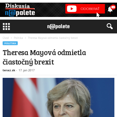
Úvod
Politika
Theresa Mayová odmietla čiastočný brexit
POLITIKA
Theresa Mayová odmietla
čiastočný brexit
teraz.sk
-
17. jan 2017