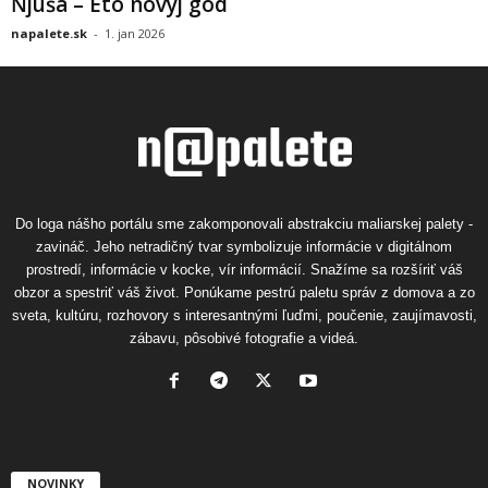
Ňjuša – Eto novyj god
napalete.sk
-
1. jan 2026
Do loga nášho portálu sme zakomponovali abstrakciu maliarskej palety -
zavináč. Jeho netradičný tvar symbolizuje informácie v digitálnom
prostredí, informácie v kocke, vír informácií. Snažíme sa rozšíriť váš
obzor a spestriť váš život. Ponúkame pestrú paletu správ z domova a zo
sveta, kultúru, rozhovory s interesantnými ľuďmi, poučenie, zaujímavosti,
zábavu, pôsobivé fotografie a videá.
NOVINKY