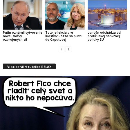
Putin oznámil vytvorenie
Toto je lekcia pre
Londýn odchádza od
novej zložky
ľudstvo! Rózsa sa pustil
protiruskej sankčnej
ozbrojených síl
do Čaputovej
politiky EÚ
Viac perál v rubrike RELAX