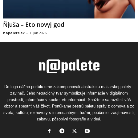
Ňjuša – Eto novyj god
napalete.sk
-
1. jan 2026
Do loga nášho portálu sme zakomponovali abstrakciu maliarskej palety -
zavináč. Jeho netradičný tvar symbolizuje informácie v digitálnom
prostredí, informácie v kocke, vír informácií. Snažíme sa rozšíriť váš
obzor a spestriť váš život. Ponúkame pestrú paletu správ z domova a zo
sveta, kultúru, rozhovory s interesantnými ľuďmi, poučenie, zaujímavosti,
zábavu, pôsobivé fotografie a videá.