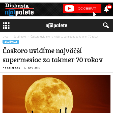
Úvod
Zaujímavé
Čoskoro uvidíme najväčší supermesiac za takmer 70 rokov
ZAUJÍMAVÉ
Čoskoro uvidíme najväčší
supermesiac za takmer 70 rokov
napalete.sk
-
12. nov 2016