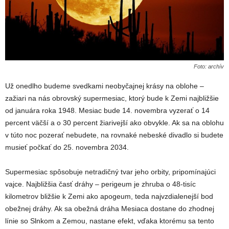
Foto: archív
Už onedlho budeme svedkami neobyčajnej krásy na oblohe –
zažiari na nás obrovský supermesiac, ktorý bude k Zemi najbližšie
od januára roka 1948. Mesiac bude 14. novembra vyzerať o 14
percent väčší a o 30 percent žiarivejší ako obvykle. Ak sa na oblohu
v túto noc pozerať nebudete, na rovnaké nebeské divadlo si budete
musieť počkať do 25. novembra 2034.
Supermesiac spôsobuje netradičný tvar jeho orbity, pripomínajúci
vajce. Najbližšia časť dráhy – perigeum je zhruba o 48-tisíc
kilometrov bližšie k Zemi ako apogeum, teda najvzdialenejší bod
obežnej dráhy. Ak sa obežná dráha Mesiaca dostane do zhodnej
línie so Slnkom a Zemou, nastane efekt, vďaka ktorému sa tento