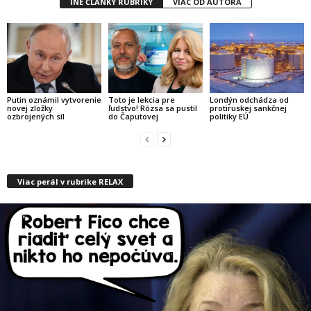
INÉ ČLÁNKY RUBRIKY
VIAC OD AUTORA
Putin oznámil vytvorenie
Toto je lekcia pre
Londýn odchádza od
novej zložky
ľudstvo! Rózsa sa pustil
protiruskej sankčnej
ozbrojených síl
do Čaputovej
politiky EÚ
Viac perál v rubrike RELAX