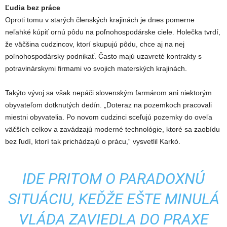
Ľudia bez práce
Oproti tomu v starých členských krajinách je dnes pomerne
neľahké kúpiť ornú pôdu na poľnohospodárske ciele. Holečka tvrdí,
že väčšina cudzincov, ktorí skupujú pôdu, chce aj na nej
poľnohospodársky podnikať. Často majú uzavreté kontrakty s
potravinárskymi firmami vo svojich materských krajinách.
Takýto vývoj sa však nepáči slovenským farmárom ani niektorým
obyvateľom dotknutých dedín. „Doteraz na pozemkoch pracovali
miestni obyvatelia. Po novom cudzinci sceľujú pozemky do oveľa
väčších celkov a zavádzajú moderné technológie, ktoré sa zaobídu
bez ľudí, ktorí tak prichádzajú o prácu,“ vysvetlil Karkó.
IDE PRITOM O PARADOXNÚ
SITUÁCIU, KEĎŽE EŠTE MINULÁ
VLÁDA ZAVIEDLA DO PRAXE