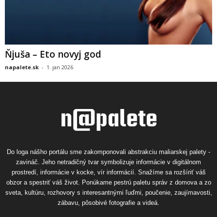
Ňjuša – Eto novyj god
napalete.sk
-
1. jan 2026
Do loga nášho portálu sme zakomponovali abstrakciu maliarskej palety -
zavináč. Jeho netradičný tvar symbolizuje informácie v digitálnom
prostredí, informácie v kocke, vír informácií. Snažíme sa rozšíriť váš
obzor a spestriť váš život. Ponúkame pestrú paletu správ z domova a zo
sveta, kultúru, rozhovory s interesantnými ľuďmi, poučenie, zaujímavosti,
zábavu, pôsobivé fotografie a videá.