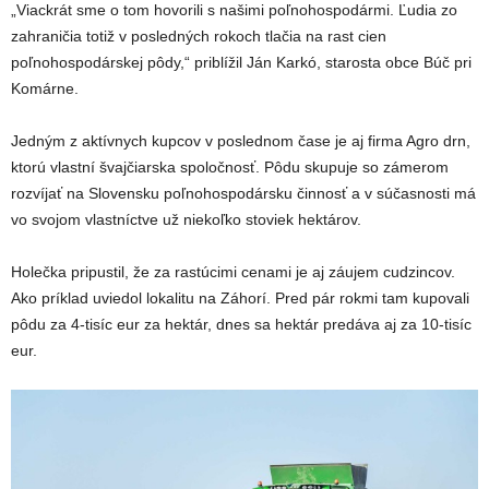
„Viackrát sme o tom hovorili s našimi poľnohospodármi. Ľudia zo
zahraničia totiž v posledných rokoch tlačia na rast cien
poľnohospodárskej pôdy,“ priblížil Ján Karkó, starosta obce Búč pri
Komárne.
Jedným z aktívnych kupcov v poslednom čase je aj firma Agro drn,
ktorú vlastní švajčiarska spoločnosť. Pôdu skupuje so zámerom
rozvíjať na Slovensku poľnohospodársku činnosť a v súčasnosti má
vo svojom vlastníctve už niekoľko stoviek hektárov.
Holečka pripustil, že za rastúcimi cenami je aj záujem cudzincov.
Ako príklad uviedol lokalitu na Záhorí. Pred pár rokmi tam kupovali
pôdu za 4-tisíc eur za hektár, dnes sa hektár predáva aj za 10-tisíc
eur.