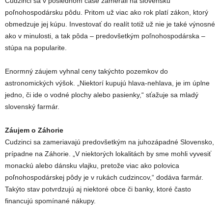
Cudzinci sa v poslednom čase zamerali na slovenskú
poľnohospodársku pôdu. Pritom už viac ako rok platí zákon, ktorý
obmedzuje jej kúpu. Investovať do realít totiž už nie je také výnosné
ako v minulosti, a tak pôda – predovšetkým poľnohospodárska –
stúpa na popularite.
Enormný záujem vyhnal ceny takýchto pozemkov do
astronomických výšok. „Niektorí kupujú hlava-nehlava, je im úplne
jedno, či ide o vodné plochy alebo pasienky,“ sťažuje sa mladý
slovenský farmár.
Záujem o Záhorie
Cudzinci sa zameriavajú predovšetkým na juhozápadné Slovensko,
prípadne na Záhorie. „V niektorých lokalitách by sme mohli vyvesiť
monackú alebo dánsku vlajku, pretože viac ako polovica
poľnohospodárskej pôdy je v rukách cudzincov,“ dodáva farmár.
Takýto stav potvrdzujú aj niektoré obce či banky, ktoré často
financujú spomínané nákupy.