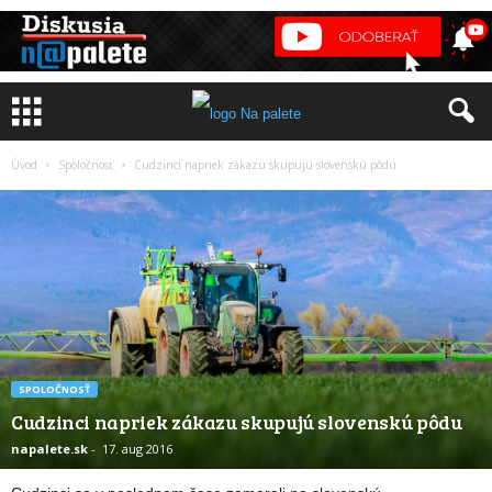
Úvod
Spoločnosť
Cudzinci napriek zákazu skupujú slovenskú pôdu
SPOLOČNOSŤ
Cudzinci napriek zákazu skupujú slovenskú pôdu
napalete.sk
-
17. aug 2016