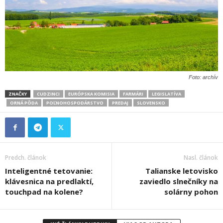
Foto: archív
ZNAČKY
CUDZINCI
EURÓPSKA KOMISIA
FARMÁRI
LEGISLATÍVA
ORNÁ PÔDA
POĽNOHOSPODÁRSTVO
PREDAJ
SLOVENSKO
Predch. článok
Nasl. článok
Inteligentné tetovanie:
Talianske letovisko
klávesnica na predlaktí,
zaviedlo slnečníky na
touchpad na kolene?
solárny pohon