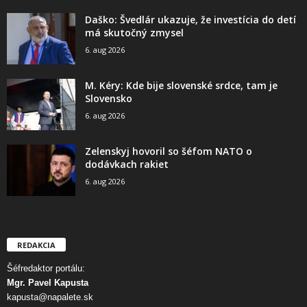
Daško: Švedlár ukazuje, že investícia do detí
má skutočný zmysel
6. aug 2026
M. Kéry: Kde bije slovenské srdce, tam je
Slovensko
6. aug 2026
Zelenskyj hovoril so šéfom NATO o
dodávkach rakiet
6. aug 2026
REDAKCIA
Šéfredaktor portálu:
Mgr. Pavel Kapusta
kapusta@napalete.sk