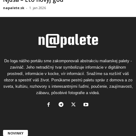
napalete.sk
-
1. jan 2026
Do loga nášho portálu sme zakomponovali abstrakciu maliarskej palety -
zavináč. Jeho netradičný tvar symbolizuje informácie v digitálnom
prostredí, informácie v kocke, vír informácií. Snažíme sa rozšíriť váš
obzor a spestriť váš život. Ponúkame pestrú paletu správ z domova a zo
sveta, kultúru, rozhovory s interesantnými ľuďmi, poučenie, zaujímavosti,
zábavu, pôsobivé fotografie a videá.
NOVINKY