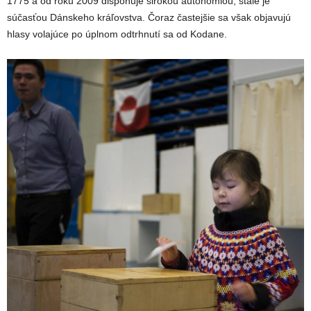
1775 a od roku 2009 disponuje širokou autonómiou, stále je
súčasťou Dánskeho kráľovstva. Čoraz častejšie sa však objavujú
hlasy volajúce po úplnom odtrhnutí sa od Kodane.