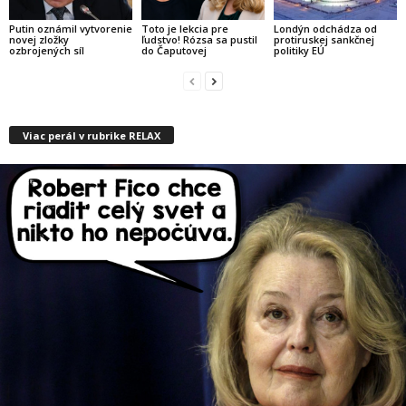
Putin oznámil vytvorenie
Toto je lekcia pre
Londýn odchádza od
novej zložky
ľudstvo! Rózsa sa pustil
protiruskej sankčnej
ozbrojených síl
do Čaputovej
politiky EÚ
Viac perál v rubrike RELAX