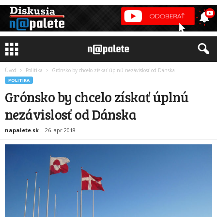
Úvod
Politika
Grónsko by chcelo získať úplnú nezávislosť od Dánska
POLITIKA
Grónsko by chcelo získať úplnú
nezávislosť od Dánska
napalete.sk
-
26. apr 2018