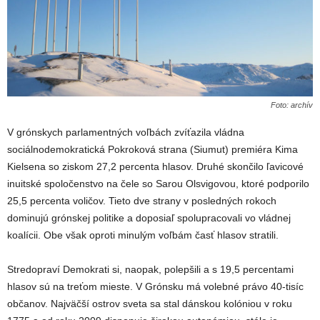
Foto: archív
V grónskych parlamentných voľbách zvíťazila vládna
sociálnodemokratická Pokroková strana (Siumut) premiéra Kima
Kielsena so ziskom 27,2 percenta hlasov. Druhé skončilo ľavicové
inuitské spoločenstvo na čele so Sarou Olsvigovou, ktoré podporilo
25,5 percenta voličov. Tieto dve strany v posledných rokoch
dominujú grónskej politike a doposiaľ spolupracovali vo vládnej
koalícii. Obe však oproti minulým voľbám časť hlasov stratili.
Stredopraví Demokrati si, naopak, polepšili a s 19,5 percentami
hlasov sú na treťom mieste. V Grónsku má volebné právo 40-tisíc
občanov. Najväčší ostrov sveta sa stal dánskou kolóniou v roku