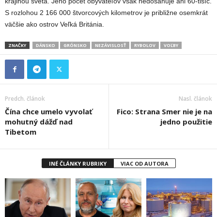
krajinou sveta. Jeho počet obyvateľov však nedosahuje ani 60-tisíc.
S rozlohou 2 166 000 štvorcových kilometrov je približne osemkrát
väčšie ako ostrov Veľká Británia.
ZNAČKY
DÁNSKO
GRÓNSKO
NEZÁVISLOSŤ
RYBOLOV
VOĽBY
Predch. článok
Nasl. článok
Čína chce umelo vyvolať
Fico: Strana Smer nie je na
mohutný dážď nad
jedno použitie
Tibetom
INÉ ČLÁNKY RUBRIKY
VIAC OD AUTORA