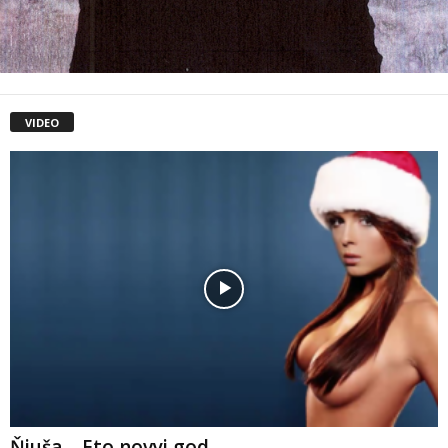
VIDEO
Ňjuša – Eto novyj god