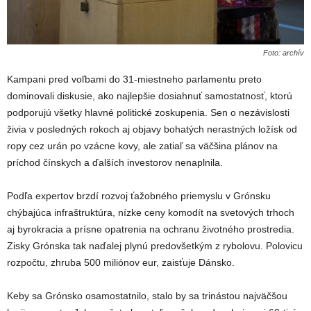
Foto: archív
Kampani pred voľbami do 31-miestneho parlamentu preto
dominovali diskusie, ako najlepšie dosiahnuť samostatnosť, ktorú
podporujú všetky hlavné politické zoskupenia. Sen o nezávislosti
živia v posledných rokoch aj objavy bohatých nerastných ložísk od
ropy cez urán po vzácne kovy, ale zatiaľ sa väčšina plánov na
príchod čínskych a ďalších investorov nenaplnila.
Podľa expertov brzdí rozvoj ťažobného priemyslu v Grónsku
chýbajúca infraštruktúra, nízke ceny komodít na svetových trhoch
aj byrokracia a prísne opatrenia na ochranu životného prostredia.
Zisky Grónska tak naďalej plynú predovšetkým z rybolovu. Polovicu
rozpočtu, zhruba 500 miliónov eur, zaisťuje Dánsko.
Keby sa Grónsko osamostatnilo, stalo by sa trinástou najväčšou