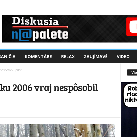
ANIČIA
KOMENTÁRE
RELAX
ZAUJÍMAVÉ
VIDEO
espôsobil pilot
Via
ku 2006 vraj nespôsobil