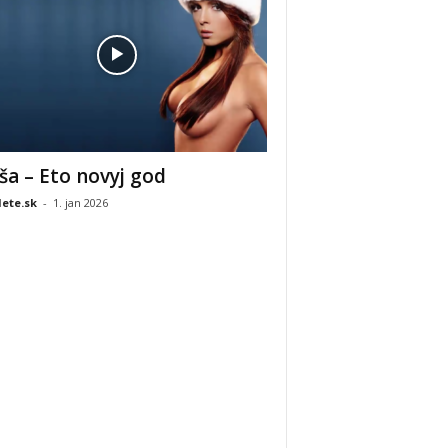
ša – Eto novyj god
ete.sk
-
1. jan 2026