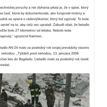
hnickej poruchy a nie zlyhania pilota je, že v spise, ktorý
ba časť, ktorá by dokumentovala, ako fungovali motory a
sudok sa opiera o rádiovýškomer, ktorý bol vypnutý. To bola
oprieť na to, aby celú vec upratali. Zabudli však, že lietadlo
eďže bolo 27 kilometrov od letiska. Nebolo teda
zapnutý,“ upozornil Katrinec.
ietadlo AN-24 malo za posledný rok svojej prevádzky viacero
ed nehodou. „Týždeň pred nehodou, 13. januára 2006
 počas letu do Bagdadu. Lietadlo malo za posledný rok časté
ovedal.