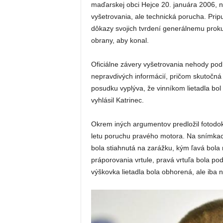
maďarskej obci Hejce 20. januára 2006, ne
vyšetrovania, ale technická porucha. Pripu
dôkazy svojich tvrdení generálnemu prokur
obrany, aby konal.
Oficiálne závery vyšetrovania nehody pod
nepravdivých informácií, pričom skutočná
posudku vyplýva, že vinníkom lietadla bol 
vyhlásil Katrinec.
Okrem iných argumentov predložil fotodok
letu poruchu pravého motora. Na snímkach
bola stiahnutá na zarážku, kým ľavá bola
práporovania vrtule, pravá vrtuľa bola p
výškovka lietadla bola obhorená, ale iba n