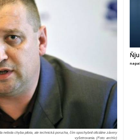
Ňju
napal
dla nebola chyba pilota, ale technická porucha, čím spochybnil oficiálne závery
vyšetrovania. (Foto: archív)