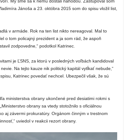
eotvorí. My sme sa k nemu dostali náhodou. Zastupoval som
dimíra Jánoša a 23. októbra 2015 som do spisu vložil list,
adlá v armáde. Rok na ten list nikto nereagoval. Mal to
del o tom policajný prezident a ja som rád, že aspoň
tavil zodpovedne,“ podotkol Katrinec.
tivitami je ĽSNS, za ktorú v posledných voľbách kandidoval
evie. Na tejto kauze nik politický kapitál vytĺkať nebude,“
 spisu, Katrinec povedať nechcel. Ubezpečil však, že sú
dľa ministerstva obrany ukončené pred desiatimi rokmi s
Ministerstvo obrany sa vtedy stotožnilo s oficiálnou
ko aj závermi prokuratúry. Orgánom činným v trestnom
nosť,“ uviedol v reakcii rezort obrany.