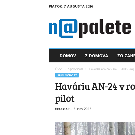
PIATOK, 7. AUGUSTA 2026
n
a
p
a
l
e
t
DOMOV
Z DOMOVA
ZO ZAHR
e
.
Úvod
Spoločnosť
Haváriu AN-24 v roku 2006 vraj n
s
SPOLOČNOSŤ
k
Haváriu AN-24 v ro
pilot
teraz.sk
-
6. nov 2016