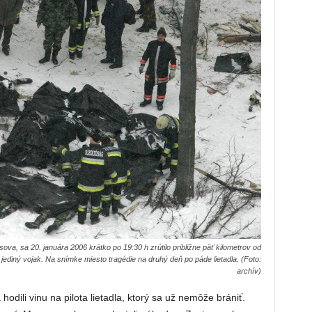
va, sa 20. januára 2006 krátko po 19:30 h zrútilo približne päť kilometrov od
jediný vojak. Na snímke miesto tragédie na druhý deň po páde lietadla. (Foto:
archív)
hodili vinu na pilota lietadla, ktorý sa už nemôže brániť.