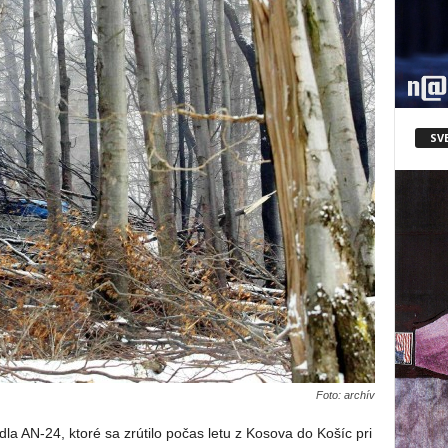
SV
Foto: archív
la AN-24, ktoré sa zrútilo počas letu z Kosova do Košíc pri