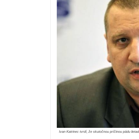
Ivan Katrinec tvrdí, že skutočnou príčinou pádu lieta