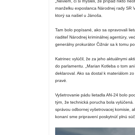
„Neviem, či si mysleli, že prípad nikto n
manželku exposlanca Národnej rady SR Vla
ktorý sa našiel u Jánoša.
Tam bolo popísané, ako sa opravovali liet
riaditeľ Národnej kriminálnej agentúry, ve
generálny prokurátor Čižnár sa k tomu pos
Katrinec vylúčil, že za jeho aktuálnymi ak
do parlamentu. „Marian Kotleba o tom ani n
deklaroval. Ako sa dostal k materiálom zo
pravé.
Vyšetrovanie pádu lietadla AN-24 bolo po
tým, že technická porucha bola vylúčená. „
správou odbornej vyšetrovacej komisie, a
konaní sme pripravení poskytnúť plnú súčin