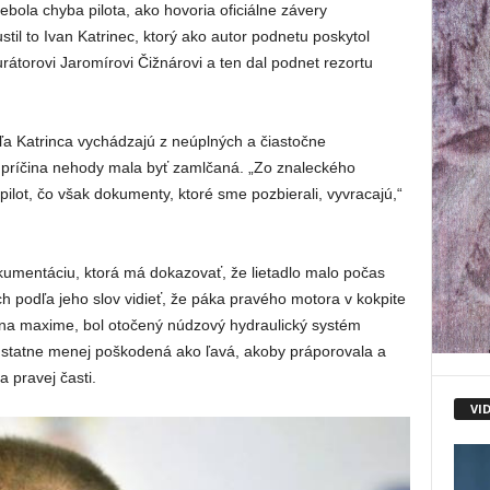
bola chyba pilota, ako hovoria oficiálne závery
stil to Ivan Katrinec, ktorý ako autor podnetu poskytol
átorovi Jaromírovi Čižnárovi a ten dal podnet rezortu
ľa Katrinca vychádzajú z neúplných a čiastočne
 príčina nehody mala byť zamlčaná. „Zo znaleckého
pilot, čo však dokumenty, ktoré sme pozbierali, vyvracajú,“
umentáciu, ktorá má dokazovať, že lietadlo malo počas
 podľa jeho slov vidieť, že páka pravého motora v kokpite
 na maxime, bol otočený núdzový hydraulický systém
odstatne menej poškodená ako ľavá, akoby práporovala a
a pravej časti.
VI