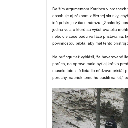
Ďalším argumentom Katrinca v prospech tec
obsahuje aj záznam z čiernej skrinky, chý
iné prístroje v čase nárazu. „Znalecký po
jediná vec, o ktorú sa vyšetrovatelia mohli 
nebolo v čase pádu vo fáze pristávania, k
povinnosťou pilota, aby mal tento prístroj 
Na brífingu tiež vyhlásil, že havarované l
porúch, na oprave malo byť aj krátko pr
muselo toto isté lietadlo núdzovo pristáť
poruchy, napriek tomu ho pustili na let,“ p