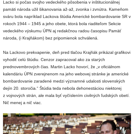
Lacko si počas svojho vedeckého pôsobenia v inštitucionálnej
pamäti národa užil šikanovania až-až, zvonka i zvnútra. Kameňom
sváru bola napríklad Lackova štúdia Americké bombardovanie SR v
rokoch 1944 – 1945 a jeho obete, ktorá bola riaditeľom Sekcie
vedeckého výskumu ÚPN aj redakčnou radou časopisu Pamäť
národa, (i Krajňákom) bez pripomienok schválená.
Na Lackovo prekvapenie, deň pred tlačou Krajňák prikázal grafikovi
vyhodiť celú štúdiu. Cenzor zapracoval ako za starých
prednovembrových čias. Martin Lacko hovorí, že „v oficiálnom
kalendáriu ÚPN zverejnenom na jeho webovej stránke je americké
bombardovanie zaradené medzi významné udalosti slovenských
dejín 20. storočia.“ Štúdia teda nebola dehonestáciou niektorej
z vojnových strán, ale mala byť vyčíslením civilných ľudských obetí.
Nič menej a nič viac.