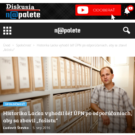
Úvod
Spoločnosť
Historika Lacka vyhodil šéf ÚPN po odporúčaniach, aby sa zbavil
„fašistu“
SPOLOČNOSŤ
Historika Lacka vyhodil šéf ÚPN po odporúčaniach,
aby sa zbavil „fašistu“
Ľudovít Števko
-
5. sep 2016