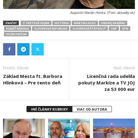
Augustín Marián Húska. (Foto: aktuality.sk)
ZNAČKY
2. SVETOVÁ VOJNA
HISTÓRIA
MARTIN LACKO
ONDREJ KRAJŇÁK
PAMÄŤ NÁRODA
SLOVENSKÁ REPUBLIKA
SLOVENSKÁ ŠTÁTNOSŤ
SNP
ÚPN
VILÉM PREČAN
Predch. článok
Nasl. článok
Základ Mesta ft. Barbora
Licenčná rada udelila
Hlinková – Pre tento deň
pokuty Markíze a TV JOJ
za 53 000 eur
INÉ ČLÁNKY RUBRIKY
VIAC OD AUTORA