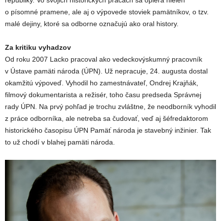
republiky. Vo svojich historických prácach sa opiera nielen
o písomné pramene, ale aj o výpovede stoviek pamätníkov, o tzv.
malé dejiny, ktoré sa odborne označujú ako oral history.
Za kritiku vyhadzov
Od roku 2007 Lacko pracoval ako vedeckovýskumný pracovník
v Ústave pamäti národa (ÚPN).
Už nepracuje, 24. augusta dostal
okamžitú výpoveď. Vyhodil ho zamestnávateľ, Ondrej Krajňák,
filmový dokumentarista a režisér, toho času predseda Správnej
rady ÚPN. Na prvý pohľad je trochu zvláštne, že neodborník vyhodil
z práce odborníka, ale netreba sa čudovať, veď aj šéfredaktorom
historického časopisu ÚPN Pamäť národa je stavebný inžinier. Tak
to už chodí v blahej pamäti národa.