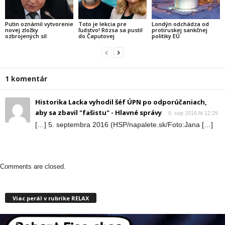
Putin oznámil vytvorenie
Toto je lekcia pre
Londýn odchádza od
novej zložky
ľudstvo! Rózsa sa pustil
protiruskej sankčnej
ozbrojených síl
do Čaputovej
politiky EÚ
1 komentár
Historika Lacka vyhodil šéf ÚPN po odporúčaniach,
aby sa zbavil "fašistu" - Hlavné správy
5. sep 2016 At 12:29
[…] 5. septembra 2016 (HSP/napalete.sk/Foto:Jana […]
Comments are closed.
Viac perál v rubrike RELAX