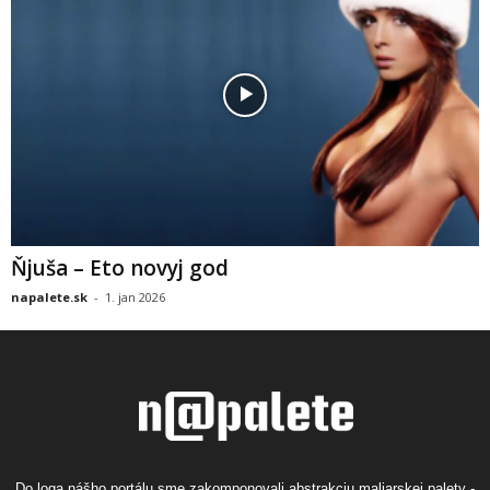
Ňjuša – Eto novyj god
napalete.sk
-
1. jan 2026
Do loga nášho portálu sme zakomponovali abstrakciu maliarskej palety -