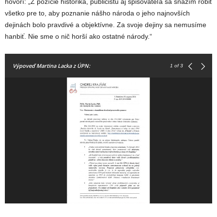
hovorí: „Z pozície historika, publicistu aj spisovateľa sa snažím robiť
všetko pre to, aby poznanie nášho národa o jeho najnovších
dejinách bolo pravdivé a objektívne. Za svoje dejiny sa nemusíme
hanbiť. Nie sme o nič horší ako ostatné národy.“
Výpoveď Martina Lacka z ÚPN:
1
of 3