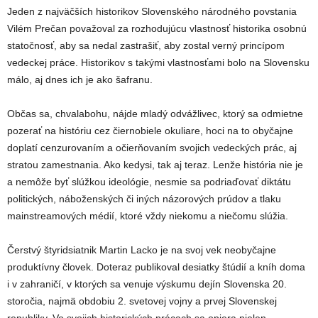
Jeden z najväčších historikov Slovenského národného povstania
Vilém Prečan považoval za rozhodujúcu vlastnosť historika osobnú
statočnosť, aby sa nedal zastrašiť, aby zostal verný princípom
vedeckej práce. Historikov s takými vlastnosťami bolo na Slovensku
málo, aj dnes ich je ako šafranu.
Občas sa, chvalabohu, nájde mladý odvážlivec, ktorý sa odmietne
pozerať na históriu cez čiernobiele okuliare, hoci na to obyčajne
doplatí cenzurovaním a očierňovaním svojich vedeckých prác, aj
stratou zamestnania. Ako kedysi, tak aj teraz. Lenže história nie je
a nemôže byť slúžkou ideológie, nesmie sa podriaďovať diktátu
politických, náboženských či iných názorových prúdov a tlaku
mainstreamových médií, ktoré vždy niekomu a niečomu slúžia.
Čerstvý štyridsiatnik Martin Lacko je na svoj vek neobyčajne
produktívny človek. Doteraz publikoval desiatky štúdií a kníh doma
i v zahraničí, v ktorých sa venuje výskumu dejín Slovenska 20.
storočia, najmä obdobiu 2. svetovej vojny a prvej Slovenskej