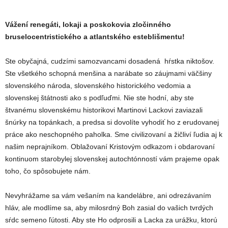
Vážení renegáti, lokaji a poskokovia zločinného
bruselocentristického a atlantského esteblišmentu!
Ste obyčajná, cudzími samozvancami dosadená hŕstka niktošov.
Ste všetkého schopná menšina a narábate so záujmami väčšiny
slovenského národa, slovenského historického vedomia a
slovenskej štátnosti ako s podľuďmi. Nie ste hodní, aby ste
štvanému slovenskému historikovi Martinovi Lackovi zaviazali
šnúrky na topánkach, a predsa si dovolíte vyhodiť ho z erudovanej
práce ako neschopného paholka. Sme civilizovaní a žičliví ľudia aj k
našim neprajníkom. Oblažovaní Kristovým odkazom i obdarovaní
kontinuom starobylej slovenskej autochtónností vám prajeme opak
toho, čo spôsobujete nám.
Nevyhrážame sa vám vešaním na kandelábre, ani odrezávaním
hláv, ale modlíme sa, aby milosrdný Boh zasial do vašich tvrdých
sŕdc semeno ľútosti. Aby ste Ho odprosili a Lacka za urážku, ktorú