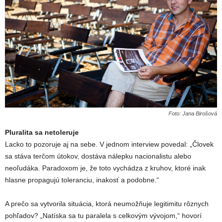
Foto: Jana Birošová
Pluralita sa netoleruje
Lacko to pozoruje aj na sebe. V jednom interview povedal: „Človek
sa stáva terčom útokov, dostáva nálepku nacionalistu alebo
neoľudáka. Paradoxom je, že toto vychádza z kruhov, ktoré inak
hlasne propagujú toleranciu, inakosť a podobne.“
A prečo sa vytvorila situácia, ktorá neumožňuje legitimitu rôznych
pohľadov? „Natíska sa tu paralela s celkovým vývojom,“ hovorí