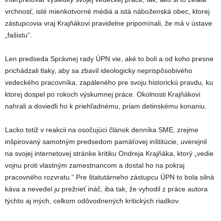
vrchnosť, isté mienkotvorné médiá a istá náboženská obec, ktorej
zástupcovia vraj Krajňákovi pravidelne pripomínali, že má v ústave
„fašistu“.
Len predseda Správnej rady ÚPN vie, aké to boli a od koho presne
prichádzali tlaky, aby sa zbavil ideologicky neprispôsobivého
vedeckého pracovníka, zapáleného pre svoju historickú pravdu, ku
ktorej dospel po rokoch výskumnej práce. Okolnosti Krajňákovi
nahrali a doviedli ho k priehľadnému, priam detinskému konaniu.
Lacko totiž v reakcii na osočujúci článok denníka SME, zrejme
inšpirovaný samotným predsedom pamäťovej inštitúcie, uverejnil
na svojej internetovej stránke kritiku Ondreja Krajňáka, ktorý „vedie
vojnu proti vlastným zamestnancom a dostal ho na pokraj
pracovného rozvratu.“ Pre štatutárneho zástupcu ÚPN to bola silná
káva a nevedel ju prežrieť ináč, iba tak, že vyhodil z práce autora
týchto aj iných, celkom odôvodnených kritických riadkov.