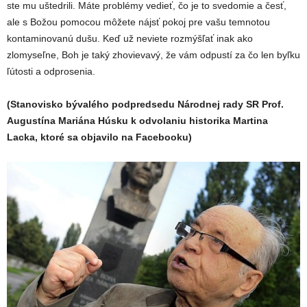
ste mu uštedrili. Máte problémy vedieť, čo je to svedomie a česť,
ale s Božou pomocou môžete nájsť pokoj pre vašu temnotou
kontaminovanú dušu. Keď už neviete rozmýšľať inak ako
zlomyseľne, Boh je taký zhovievavý, že vám odpustí za čo len byľku
ľútosti a odprosenia.
(Stanovisko bývalého podpredsedu Národnej rady SR Prof.
Augustína Mariána Húsku k odvolaniu historika Martina
Lacka, ktoré sa objavilo na Facebooku)