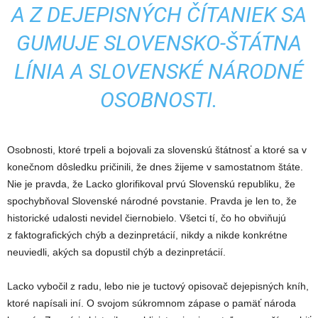
A Z DEJEPISNÝCH ČÍTANIEK SA
GUMUJE SLOVENSKO-ŠTÁTNA
LÍNIA A SLOVENSKÉ NÁRODNÉ
OSOBNOSTI.
Osobnosti, ktoré trpeli a bojovali za slovenskú štátnosť a ktoré sa v
konečnom dôsledku pričinili, že dnes žijeme v samostatnom štáte.
Nie je pravda, že Lacko glorifikoval prvú Slovenskú republiku, že
spochybňoval Slovenské národné povstanie. Pravda je len to, že
historické udalosti nevidel čiernobielo. Všetci tí, čo ho obviňujú
z faktografických chýb a dezinpretácií, nikdy a nikde konkrétne
neuviedli, akých sa dopustil chýb a dezinpretácií.
Lacko vybočil z radu, lebo nie je tuctový opisovač dejepisných kníh,
ktoré napísali iní. O svojom súkromnom zápase o pamäť národa