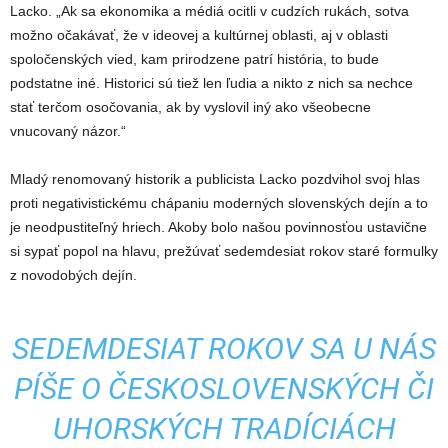
Lacko. „Ak sa ekonomika a médiá ocitli v cudzích rukách, sotva
možno očakávať, že v ideovej a kultúrnej oblasti, aj v oblasti
spoločenských vied, kam prirodzene patrí história, to bude
podstatne iné. Historici sú tiež len ľudia a nikto z nich sa nechce
stať terčom osočovania, ak by vyslovil iný ako všeobecne
vnucovaný názor.“
Mladý renomovaný historik a publicista Lacko pozdvihol svoj hlas
proti negativistickému chápaniu moderných slovenských dejín a to
je neodpustiteľný hriech. Akoby bolo našou povinnosťou ustavične
si sypať popol na hlavu, prežúvať sedemdesiat rokov staré formulky
z novodobých dejín.
SEDEMDESIAT ROKOV SA U NÁS
PÍŠE O ČESKOSLOVENSKÝCH ČI
UHORSKÝCH TRADÍCIÁCH