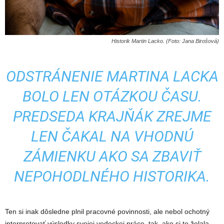
Historik Martin Lacko. (Foto: Jana Birošová)
ODSTRÁNENIE MARTINA LACKA
BOLO LEN OTÁZKOU ČASU.
PREDSEDA KRAJŇÁK ZREJME
LEN ČAKAL NA VHODNÚ
ZÁMIENKU AKO SA ZBAVIŤ
NEPOHODLNÉHO HISTORIKA.
Ten si inak dôsledne plnil pracovné povinnosti, ale nebol ochotný
interpretovať výsledky svojej vedeckej práce, tak, ako si to želala