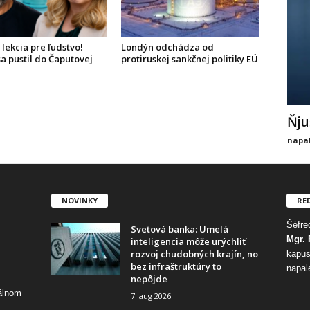
 lekcia pre ľudstvo!
Londýn odchádza od
a pustil do Čaputovej
protiruskej sankčnej politiky EÚ
Ňju
napal
NOVINKY
RE
Šéfred
Svetová banka: Umelá
Mgr. 
inteligencia môže urýchliť
rozvoj chudobných krajín, no
kapus
bez infraštruktúry to
napal
nepôjde
tálnom
7. aug 2026