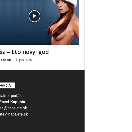
ša – Eto novyj god
ete.sk
-
1. jan 2026
DAKCIA
aktor portálu:
Pavel Kapusta
ta@napalete.sk
ete@napalete.sk