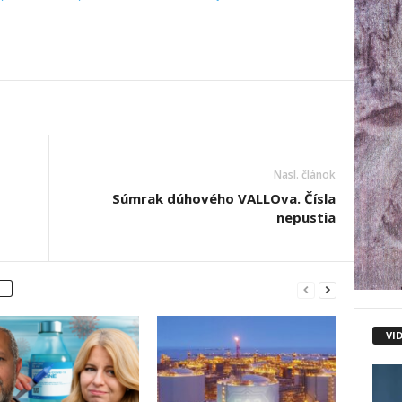
Nasl. článok
Súmrak dúhového VALLOva. Čísla
nepustia
VI