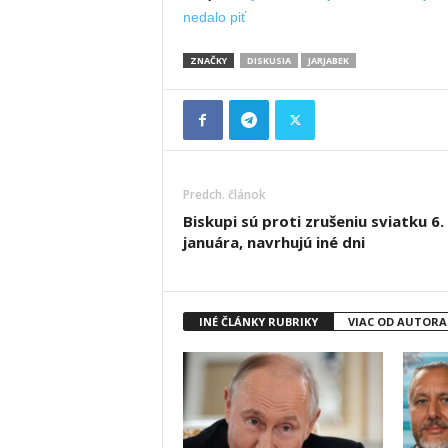
nedalo piť
ZNAČKY
DISKUSIA
JARJABEK
Predch. článok
Biskupi sú proti zrušeniu sviatku 6.
januára, navrhujú iné dni
INÉ ČLÁNKY RUBRIKY
VIAC OD AUTORA