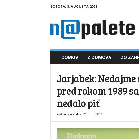
SOBOTA, 8. AUGUSTA 2026
n
a
p
a
l
e
t
DOMOV
Z DOMOVA
ZO ZAHR
e
.
s
Jarjabek: Nedajme 
k
pred rokom 1989 s
nedalo piť
extraplus.sk
-
25. sep 2025