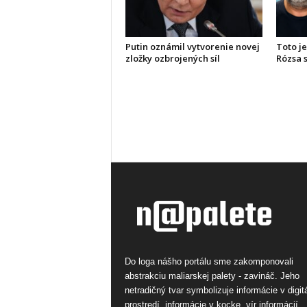
Putin oznámil vytvorenie novej
Toto je
zložky ozbrojených síl
Rózsa s
Do loga nášho portálu sme zakomponovali
abstrakciu maliarskej palety - zavináč. Jeho
netradičný tvar symbolizuje informácie v digi
prostredí, informácie v kocke, vír informácií.