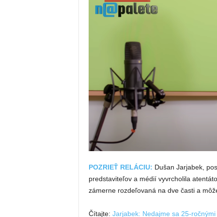
POZRIEŤ RELÁCIU:
Dušan Jarjabek, pos
predstaviteľov a médií vyvrcholila atentá
zámerne rozdeľovaná na dve časti a môže
Čítajte:
Jarjabek: Nedajme sa 25-ročnými