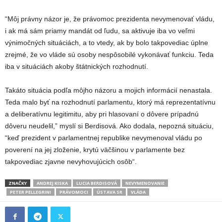
“Môj právny názor je, že právomoc prezidenta nevymenovať vládu,
i ak má sám priamy mandát od ľudu, sa aktivuje iba vo veľmi
výnimočných situáciách, a to vtedy, ak by bolo takpovediac úplne
zrejmé, že vo vláde sú osoby nespôsobilé vykonávať funkciu. Teda
iba v situáciách akoby štátnických rozhodnutí.
Takáto situácia podľa môjho názoru a mojich informácií nenastala.
Teda malo byť na rozhodnutí parlamentu, ktorý má reprezentatívnu
a deliberatívnu legitimitu, aby pri hlasovaní o dôvere prípadnú
dôveru neudelil,” myslí si Berdisová. Ako dodala, nepozná situáciu,
“keď prezident v parlamentnej republike nevymenoval vládu po
poverení na jej zloženie, krytú väčšinou v parlamente bez
takpovediac zjavne nevyhovujúcich osôb“.
ZNAČKY
ANDREJ KISKA
LUCIA BERDISOVÁ
NEVYMENOVANIE
PETER PELLEGRINI
PRÁVOMOCI
ÚSTAVA SR
VLÁDA