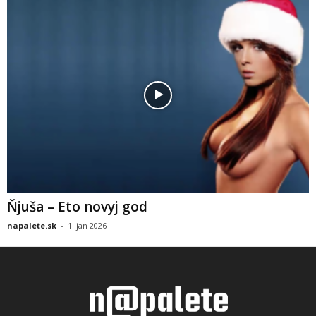
Ňjuša – Eto novyj god
napalete.sk
-
1. jan 2026