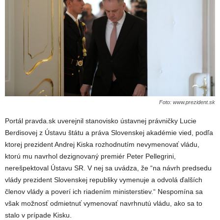
Foto: www.prezident.sk
Portál pravda.sk uverejnil stanovisko ústavnej právničky Lucie
Berdisovej z Ústavu štátu a práva Slovenskej akadémie vied, podľa
ktorej prezident Andrej Kiska rozhodnutím nevymenovať vládu,
ktorú mu navrhol dezignovaný premiér Peter Pellegrini,
nerešpektoval Ústavu SR. V nej sa uvádza, že “na návrh predsedu
vlády prezident Slovenskej republiky vymenuje a odvolá ďalších
členov vlády a poverí ich riadením ministerstiev.“ Nespomína sa
však možnosť odmietnuť vymenovať navrhnutú vládu, ako sa to
stalo v prípade Kisku.