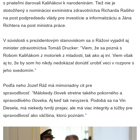
s priateľmi darovali Kaliňákovi k narodeninám. Tiež nie je
stotožňený s nominácioi exministra zdravotníctva Richarda Rašiho
na post podpredsedu vlády pre investície a informatizáciu a Jána
Richtera na post ministra práce.
V súvislosti s prezidentovým stanoviskom sa o Rážovi vyjadril aj
minister zdravotníctva Tomáš Drucker: “Viem, že sa pozná s
Robom Kaliňákom z motoriek z mladosti, tak ako aj iní. Viem však
aj to, že by som ho nikdy nedokázal donútiť urobiť veci v rozpore s
jeho svedomím.”
Podľa neho Jozef Ráž má mimoriadny cit pre
spravodlivosť: “Málokedy človek stretne takého pokorného a
spravodlivého človeka. Aj keď tak nevyzerá. Podobá sa na Vin
Diesela, má niekedy tvrdý prejav, ale má viac integrity a túžby pre
spravodlivosť ako väčšina, ktorú poznám.”