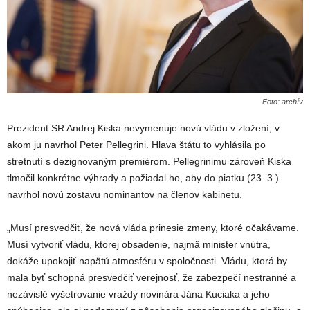
Foto: archív
Prezident SR Andrej Kiska nevymenuje novú vládu v zložení, v
akom ju navrhol Peter Pellegrini. Hlava štátu to vyhlásila po
stretnutí s dezignovaným premiérom. Pellegrinimu zároveň Kiska
tlmočil konkrétne výhrady a požiadal ho, aby do piatku (23. 3.)
navrhol novú zostavu nominantov na členov kabinetu.
„Musí presvedčiť, že nová vláda prinesie zmeny, ktoré očakávame.
Musí vytvoriť vládu, ktorej obsadenie, najmä minister vnútra,
dokáže upokojiť napätú atmosféru v spoločnosti. Vládu, ktorá by
mala byť schopná presvedčiť verejnosť, že zabezpečí nestranné a
nezávislé vyšetrovanie vraždy novinára Jána Kuciaka a jeho