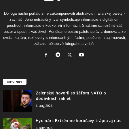
Do loga nášho portálu sme zakomponovali abstrakciu maliarskej palety -
zavináč. Jeho netradičný tvar symbolizuje informácie v digitálnom
prostredí, informácie v kocke, vír informácií. Snažíme sa rozšíriť váš
obzor a spestriť váš život. Ponúkame pestrú paletu správ z domova a zo
sveta, kultúru, rozhovory s interesantnými ľuďmi, poučenie, zaujímavosti,
zábavu, pôsobivé fotografie a videá.
NOVINKY
Zelenskyj hovoril so šéfom NATO o
dodávkach rakiet
6. aug 2026
Hydinári: Extrémne horúčavy trápia aj nás
6. aug 2026