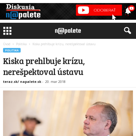
Úvod
Politika
Kiska prehlbuje krízu, nerešpektoval ústavu
POLITIKA
Kiska prehlbuje krízu,
nerešpektoval ústavu
teraz.sk/ napalete.sk
-
20. mar 2018