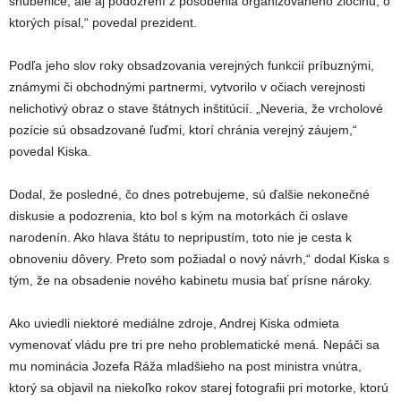
snúbenice, ale aj podozrení z pôsobenia organizovaného zločinu, o
ktorých písal,“ povedal prezident.
Podľa jeho slov roky obsadzovania verejných funkcií príbuznými,
známymi či obchodnými partnermi, vytvorilo v očiach verejnosti
nelichotivý obraz o stave štátnych inštitúcií. „Neveria, že vrcholové
pozície sú obsadzované ľuďmi, ktorí chránia verejný záujem,“
povedal Kiska.
Dodal, že posledné, čo dnes potrebujeme, sú ďalšie nekonečné
diskusie a podozrenia, kto bol s kým na motorkách či oslave
narodenín. Ako hlava štátu to nepripustím, toto nie je cesta k
obnoveniu dôvery. Preto som požiadal o nový návrh,“ dodal Kiska s
tým, že na obsadenie nového kabinetu musia bať prísne nároky.
Ako uviedli niektoré mediálne zdroje, Andrej Kiska odmieta
vymenovať vládu pre tri pre neho problematické mená. Nepáči sa
mu nominácia Jozefa Ráža mladšieho na post ministra vnútra,
ktorý sa objavil na niekoľko rokov starej fotografii pri motorke, ktorú