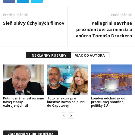
Predch. článok
Nasl. článok
Sieň slávy úchylných filmov
Pellegrini navrhne
prezidentovi za ministra
vnútra Tomáša Druckera
INÉ ČLÁNKY RUBRIKY
VIAC OD AUTORA
Putin oznámil vytvorenie
Toto je lekcia pre
Londýn odchádza od
novej zložky
ľudstvo! Rózsa sa pustil
protiruskej sankčnej
ozbrojených síl
do Čaputovej
politiky EÚ
Viac perál v rubrike RELAX