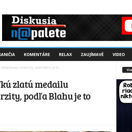
ANIČIA
KOMENTÁRE
RELAX
ZAUJÍMAVÉ
VIDEO
 Masarykovej univerzity, podľa Blahu je to...
Via
ľkú zlatú medailu
ity, podľa Blahu je to