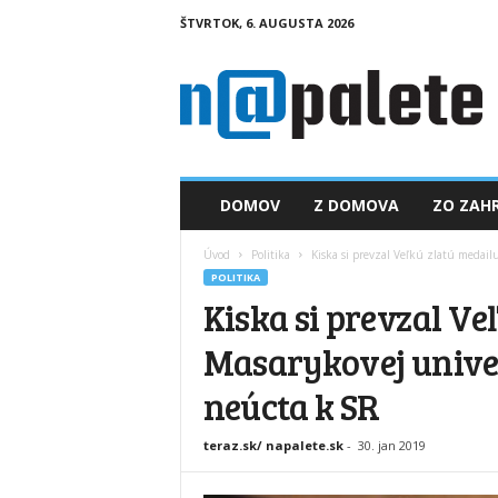
ŠTVRTOK, 6. AUGUSTA 2026
n
a
p
a
l
e
t
DOMOV
Z DOMOVA
ZO ZAHR
e
.
Úvod
Politika
Kiska si prevzal Veľkú zlatú medailu
s
POLITIKA
k
Kiska si prevzal Ve
Masarykovej univerz
neúcta k SR
teraz.sk/ napalete.sk
-
30. jan 2019