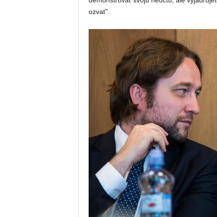
ozvať”.