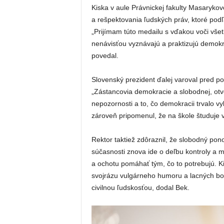
Kiska v aule Právnickej fakulty Masarykov
a rešpektovania ľudských práv, ktoré podľ
„Prijímam túto medailu s vďakou voči vš
nenávisťou vyznávajú a praktizujú demokrat
povedal.
Slovenský prezident ďalej varoval pred po
„Zástancovia demokracie a slobodnej, otvor
nepozornosti a to, čo demokracii trvalo vy
zároveň pripomenul, že na škole študuje 
Rektor taktiež zdôraznil, že slobodný p
súčasnosti znova ide o deľbu kontroly a m
a ochotu pomáhať tým, čo to potrebujú. K
svojrázu vulgárneho humoru a lacných bon
civilnou ľudskosťou, dodal Bek.