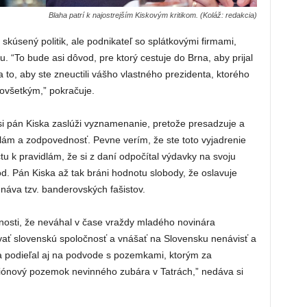
Blaha patrí k najostrejším Kiskovým kritikom. (Koláž: redakcia)
 skúsený politik, ale podnikateľ so splátkovými firmami,
tu. “To bude asi dôvod, pre ktorý cestuje do Brna, aby prijal
to, aby ste zneuctili vášho vlastného prezidenta, ktorého
ovšetkým,” pokračuje.
si pán Kiska zaslúži vyznamenanie, pretože presadzuje a
dlám a zodpovednosť. Pevne verím, že ste toto vyjadrenie
ctu k pravidlám, že si z daní odpočítal výdavky na svoju
. Pán Kiska až tak bráni hodnotu slobody, že oslavuje
náva tzv. banderovských fašistov.
nosti, že neváhal v čase vraždy mladého novinára
vať slovenskú spoločnosť a vnášať na Slovensku nenávisť a
a podieľal aj na podvode s pozemkami, ktorým za
liónový pozemok nevinného zubára v Tatrách,” nedáva si