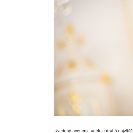
Uvedené ocenenie udeľuje druhá najväčš