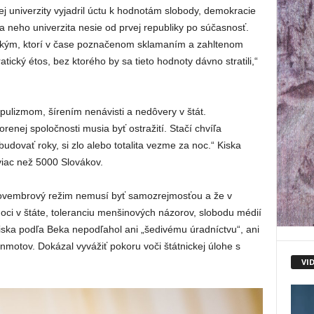
ej univerzity vyjadril úctu k hodnotám slobody, demokracie
a neho univerzita nesie od prvej republiky po súčasnosť.
etkým, ktorí v čase poznačenom sklamaním a zahltenom
ický étos, bez ktorého by sa tieto hodnoty dávno stratili,“
pulizmom, šírením nenávisti a nedôvery v štát.
enej spoločnosti musia byť ostražití. Stačí chvíľa
budovať roky, si zlo alebo totalita vezme za noc.“ Kiska
viac než 5000 Slovákov.
onovembrový režim nemusí byť samozrejmosťou a že v
oci v štáte, toleranciu menšinových názorov, slobodu médií
iska podľa Beka nepodľahol ani „šedivému úradníctvu“, ani
motov. Dokázal vyvážiť pokoru voči štátnickej úlohe s
VI