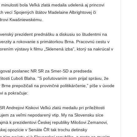
minulosti bola Veľká zlatá medaila udelená aj princovi
ch vecí Spojených štátov Madelaine Albrightovej či
drovi Kwašniewskému.
venský prezident prednášku a diskusiu so študentmi na
verzity a rokovanie s primátorkou Brna. Pracovnú cestu v
orením výstavy k filmu „Sklenená izba“, ktorý sa nakrúcal v
reagoval poslanec NR SR za Smer-SD a predseda
tosti Ľuboš Blaha. “S poľutovaním som prijal správu, že
 Brne prepožičali na provinčné politikárčenie,” píše v úvode
vi a pokračuje:
 Andrejovi Kiskovi Veľkú zlatú medailu pri príležitosti
žujem za veľmi nepodarený vtip. My na Slovensku síce
jmä k prezidentovi Českej republiky Milošovi Zemanovi,
kej opozície v Senáte ČR tak trochu detinsky
e tým neúctu aj k Slovenskej republike, a preto sa musím