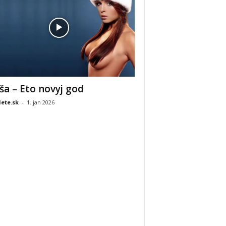
ša – Eto novyj god
ete.sk
-
1. jan 2026