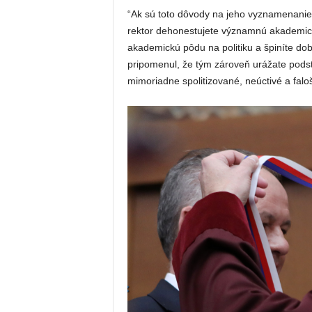
“Ak sú toto dôvody na jeho vyznamenanie 
rektor dehonestujete významnú akademickú 
akademickú pôdu na politiku a špiníte d
pripomenul, že tým zároveň urážate podst
mimoriadne spolitizované, neúctivé a faloš