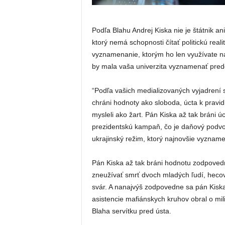
Podľa Blahu Andrej Kiska nie je štátnik ani
ktorý nemá schopnosti čítať politickú reali
vyznamenanie, ktorým ho len využívate na 
by mala vaša univerzita vyznamenať pred
“Podľa vašich medializovaných vyjadrení 
chráni hodnoty ako sloboda, úcta k pravi
mysleli ako žart. Pán Kiska až tak bráni ú
prezidentskú kampaň, čo je daňový podvod
ukrajinský režim, ktorý najnovšie vyzname
Pán Kiska až tak bráni hodnotu zodpoved
zneužívať smrť dvoch mladých ľudí, heco
svár. A nanajvýš zodpovedne sa pán Kisk
asistencie mafiánskych kruhov obral o mi
Blaha servítku pred ústa.