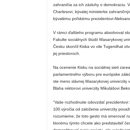
zahraničia za ich zásluhy o demokraciu. V 
Charlesovi, bývalej ministerke zahraničný
bývalému poľskému prezidentovi Aleksan
V rámci ďalšieho programu absolvoval slo
Fakulte sociálnych štúdií Masarykovej uni
Česku skončil Kiska vo vile Tugendhat otv
jej priestoroch.
Na ocenenie Kisku na sociálnej sieti za
parlamentného výboru pre európske záleži
ste meno slávnej Masarykovej univerzity v
Blaha rektorovi univerzity Mikulášovi Beko
“Vaše rozhodnutie odovzdať prezidentovi SR
100.výročia od založenia univerzity pova
rozumieme, že toto gesto má smerovať na
ktorému týmto chcete ako predstaviteľ čes
demonštrovať svoju neúctu, ale vyjadrujet