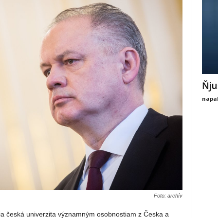
Ňju
napal
Foto: archív
ia česká univerzita významným osobnostiam z Česka a