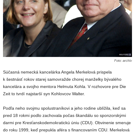
Foto: archív
Súčasná nemecká kancelárka Angela Merkelová prispela
k šestnásť rokov starej samovražde chorej manželky bývalého
kancelára a svojho mentora Helmuta Kohla. V rozhovore pre Die
Zeit to tvrdí najstarší syn Kohlovcov Walter.
Podľa neho svojmu spolustraníkovi a jeho rodine ublížila, keď sa
pred 18 rokmi podlo zachovala počas škandálu so sponzorskými
darmi pre Kresťanskodemokratickú úniu (CDU). Obvinenie smeruje
do roku 1999, keď prepukla aféra s financovaním CDU. Merkelová