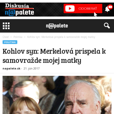
Úvod
Politika
Kohlov syn: Merkelová prispela k samovražde mojej matky
POLITIKA
Kohlov syn: Merkelová prispela k
samovražde mojej matky
napalete.sk
-
21. jún 2017