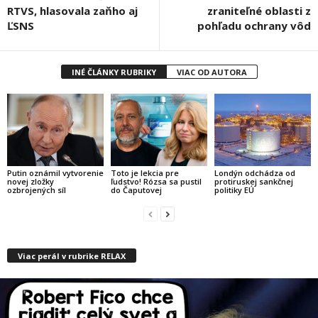
RTVS, hlasovala zaňho aj
zraniteľné oblasti z
ĽSNS
pohľadu ochrany vôd
INÉ ČLÁNKY RUBRIKY
VIAC OD AUTORA
Putin oznámil vytvorenie
Toto je lekcia pre
Londýn odchádza od
novej zložky
ľudstvo! Rózsa sa pustil
protiruskej sankčnej
ozbrojených síl
do Čaputovej
politiky EÚ
Viac perál v rubrike RELAX