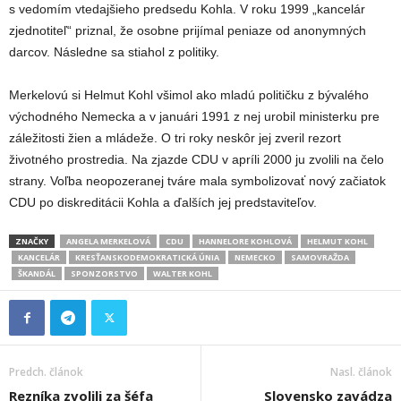
s vedomím vtedajšieho predsedu Kohla. V roku 1999 „kancelár
zjednotiteľ“ priznal, že osobne prijímal peniaze od anonymných
darcov. Následne sa stiahol z politiky.
Merkelovú si Helmut Kohl všimol ako mladú političku z bývalého
východného Nemecka a v januári 1991 z nej urobil ministerku pre
záležitosti žien a mládeže. O tri roky neskôr jej zveril rezort
životného prostredia. Na zjazde CDU v apríli 2000 ju zvolili na čelo
strany. Voľba neopozeranej tváre mala symbolizovať nový začiatok
CDU po diskreditácii Kohla a ďalších jej predstaviteľov.
ZNAČKY
ANGELA MERKELOVÁ
CDU
HANNELORE KOHLOVÁ
HELMUT KOHL
KANCELÁR
KRESŤANSKODEMOKRATICKÁ ÚNIA
NEMECKO
SAMOVRAŽDA
ŠKANDÁL
SPONZORSTVO
WALTER KOHL
Predch. článok
Nasl. článok
Rezníka zvolili za šéfa
Slovensko zavádza