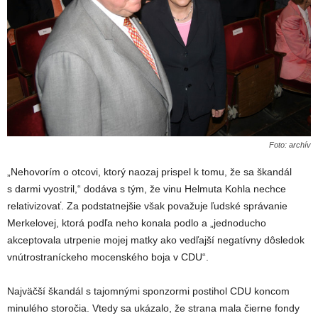
Foto: archív
„Nehovorím o otcovi, ktorý naozaj prispel k tomu, že sa škandál
s darmi vyostril,“ dodáva s tým, že vinu Helmuta Kohla nechce
relativizovať. Za podstatnejšie však považuje ľudské správanie
Merkelovej, ktorá podľa neho konala podlo a „jednoducho
akceptovala utrpenie mojej matky ako vedľajší negatívny dôsledok
vnútrostraníckeho mocenského boja v CDU“.
Najväčší škandál s tajomnými sponzormi postihol CDU koncom
minulého storočia. Vtedy sa ukázalo, že strana mala čierne fondy