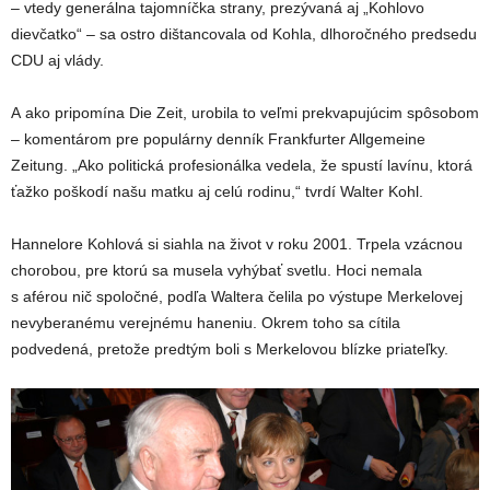
– vtedy generálna tajomníčka strany, prezývaná aj „Kohlovo
dievčatko“ – sa ostro dištancovala od Kohla, dlhoročného predsedu
CDU aj vlády.
A ako pripomína Die Zeit, urobila to veľmi prekvapujúcim spôsobom
– komentárom pre populárny denník Frankfurter Allgemeine
Zeitung. „Ako politická profesionálka vedela, že spustí lavínu, ktorá
ťažko poškodí našu matku aj celú rodinu,“ tvrdí Walter Kohl.
Hannelore Kohlová si siahla na život v roku 2001. Trpela vzácnou
chorobou, pre ktorú sa musela vyhýbať svetlu. Hoci nemala
s aférou nič spoločné, podľa Waltera čelila po výstupe Merkelovej
nevyberanému verejnému haneniu. Okrem toho sa cítila
podvedená, pretože predtým boli s Merkelovou blízke priateľky.