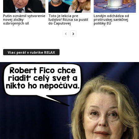
Putin oznámil vytvorenie
Toto je lekcia pre
Londýn odchádza od
novej zložky
ľudstvo! Rózsa sa pustil
protiruskej sankčnej
ozbrojených síl
do Čaputovej
politiky EÚ
Viac perál v rubrike RELAX