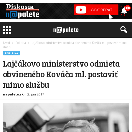
Úvod
Politika
Lajčákovo ministerstvo odmieta obvineného Kováča ml. postaviť mimo
službu
POLITIKA
Lajčákovo ministerstvo odmieta
obvineného Kováča ml. postaviť
mimo službu
napalete.sk
-
2. jún 2017