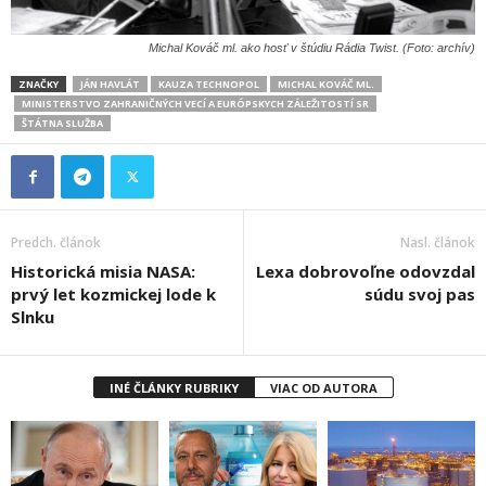
Michal Kováč ml. ako hosť v štúdiu Rádia Twist. (Foto: archív)
ZNAČKY
JÁN HAVLÁT
KAUZA TECHNOPOL
MICHAL KOVÁČ ML.
MINISTERSTVO ZAHRANIČNÝCH VECÍ A EURÓPSKYCH ZÁLEŽITOSTÍ SR
ŠTÁTNA SLUŽBA
Predch. článok
Nasl. článok
Historická misia NASA:
Lexa dobrovoľne odovzdal
prvý let kozmickej lode k
súdu svoj pas
Slnku
INÉ ČLÁNKY RUBRIKY
VIAC OD AUTORA