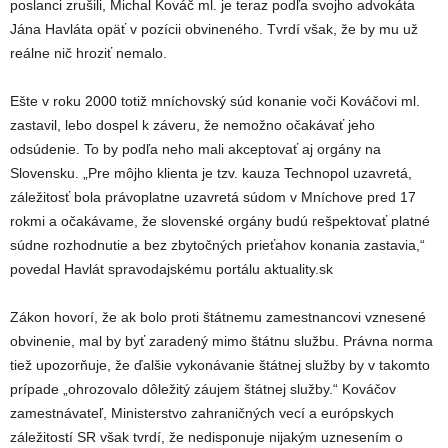
poslanci zrušili, Michal Kováč ml. je teraz podľa svojho advokáta
Jána Havláta opäť v pozícii obvineného. Tvrdí však, že by mu už
reálne nič hroziť nemalo.
Ešte v roku 2000 totiž mníchovský súd konanie voči Kováčovi ml.
zastavil, lebo dospel k záveru, že nemožno očakávať jeho
odsúdenie. To by podľa neho mali akceptovať aj orgány na
Slovensku. „Pre môjho klienta je tzv. kauza Technopol uzavretá,
záležitosť bola právoplatne uzavretá súdom v Mníchove pred 17
rokmi a očakávame, že slovenské orgány budú rešpektovať platné
súdne rozhodnutie a bez zbytočných prieťahov konania zastavia,“
povedal Havlát spravodajskému portálu aktuality.sk
Zákon hovorí, že ak bolo proti štátnemu zamestnancovi vznesené
obvinenie, mal by byť zaradený mimo štátnu službu. Právna norma
tiež upozorňuje, že ďalšie vykonávanie štátnej služby by v takomto
prípade „ohrozovalo dôležitý záujem štátnej služby.“ Kováčov
zamestnávateľ, Ministerstvo zahraničných vecí a európskych
záležitostí SR však tvrdí, že nedisponuje nijakým uznesením o