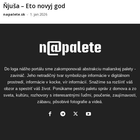
Ňjuša – Eto novyj god
napalete.sk
-
1. jan 2026
Do loga nášho portálu sme zakomponovali abstrakciu maliarskej palety -
zavináč. Jeho netradičný tvar symbolizuje informácie v digitálnom
prostredí, informácie v kocke, vír informácií. Snažíme sa rozšíriť váš
obzor a spestriť váš život. Ponúkame pestrú paletu správ z domova a zo
sveta, kultúru, rozhovory s interesantnými ľuďmi, poučenie, zaujímavosti,
zábavu, pôsobivé fotografie a videá.