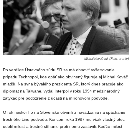
Michal Kováč ml. (Foto: archív)
Po verdikte Ústavného súdu SR sa má obnoviť vyšetrovanie
prípadu Technopol, kde opäť ako obvinený figuruje aj Michal Kováč
mladší. Na syna bývalého prezidenta SR, ktorý dnes pracuje ako
diplomat na Taiwane, vydal Interpol v roku 1994 medzinárodný
zatykač pre podozrenie z účasti na miliónovom podvode.
O rok neskôr ho na Slovensku obvinili z navádzania na spáchanie
trestného činu podvodu. Koncom roku 1997 mu však vlastný otec
udelil milosť a trestné stíhanie proti nemu zastavili. Keďže milosť