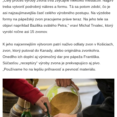
„Celý proces výroby zvona trvá zvyčajne niekoľko mesiacov. Najprv
treba vytvoriť podrobný nákres a formu. Tá sa potom zdobí, čo je
asi najzaujímavejšia časť celého výrobného postupu. Na výzdobe
formy na pápežský zvon pracujeme práve teraz. Na jeho tele sa
objaví napríklad Bazilika svätého Petra,“ vraví Michal Trvalec, ktorý
vyrobí ročne asi 15 zvonov.
K jeho najcennejším výtvorom patrí naživo odliaty zvon v Košiciach,
zvon, ktorý putoval do Kanady, alebo originálna zvonkohra.
Onedlho ich doplní aj výnimočný dar pre pápeža Františka.
Súčasťou „receptúry“ výroby zvona je prekvapujúco aj pivo.
„Používame ho na lepšiu priľnavosť a pevnosť materiálu.