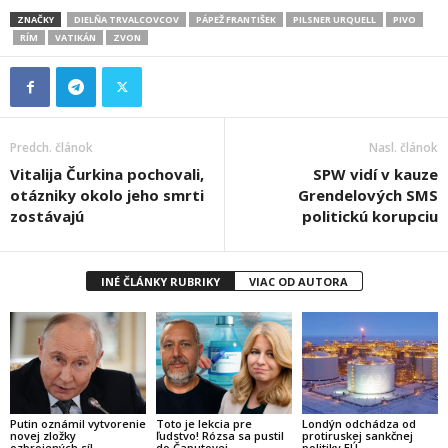
ZNAČKY
DIELŇA TRVALCOVCOV
PÁPEŽ FRANTIŠEK
PILSNER URQUELL
PIVO
RÍM
VATIKÁN
ZVON
Predch. článok
Nasl. článok
Vitalija Čurkina pochovali,
SPW vidí v kauze
otázniky okolo jeho smrti
Grendelových SMS
zostávajú
politickú korupciu
INÉ ČLÁNKY RUBRIKY
VIAC OD AUTORA
Putin oznámil vytvorenie
Toto je lekcia pre
Londýn odchádza od
novej zložky
ľudstvo! Rózsa sa pustil
protiruskej sankčnej
ozbrojených síl
do Čaputovej
politiky EÚ