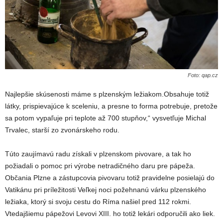
Foto: qap.cz
Najlepšie skúsenosti máme s plzenským ležiakom.Obsahuje totiž
látky, prispievajúce k sceleniu, a presne to forma potrebuje, pretože
sa potom vypaľuje pri teplote až 700 stupňov,“ vysvetľuje Michal
Trvalec, starší zo zvonárskeho rodu.
Túto zaujímavú radu získali v plzenskom pivovare, a tak ho
požiadali o pomoc pri výrobe netradičného daru pre pápeža.
Občania Plzne a zástupcovia pivovaru totiž pravidelne posielajú do
Vatikánu pri príležitosti Veľkej noci požehnanú várku plzenského
ležiaka, ktorý si svoju cestu do Ríma našiel pred 112 rokmi.
Vtedajšiemu pápežovi Levovi XIII. ho totiž lekári odporučili ako liek.