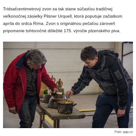
Tridsaťcentimetrový zvon sa tak stane súčasťou tradičnej
veľkonočnej zásielky Pilsner Urquell, ktorá poputuje začiatkom
apríla do srdca Ríma. Zvon s originálnou pečaťou zároveň
pripomenie tohtoročné dôležité 175. výročie plzenského piva.
Foto: qap.cz