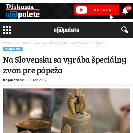
Úvod
Zaujímavé
Na Slovensku sa vyrába špeciálny zvon pre pápeža
ZAUJÍMAVÉ
Na Slovensku sa vyrába špeciálny
zvon pre pápeža
napalete.sk
-
26. feb 2017