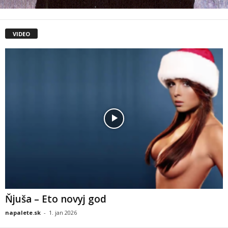
VIDEO
Ňjuša – Eto novyj god
napalete.sk
-
1. jan 2026