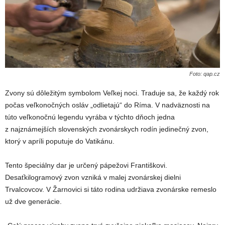
Foto: qap.cz
Zvony sú dôležitým symbolom Veľkej noci. Traduje sa, že každý rok
počas veľkonočných osláv „odlietajú“ do Ríma. V nadväznosti na
túto veľkonočnú legendu vyrába v týchto dňoch jedna
z najznámejších slovenských zvonárskych rodín jedinečný zvon,
ktorý v apríli poputuje do Vatikánu.
Tento špeciálny dar je určený pápežovi Františkovi.
Desaťkilogramový zvon vzniká v malej zvonárskej dielni
Trvalcovcov. V Žarnovici si táto rodina udržiava zvonárske remeslo
už dve generácie.