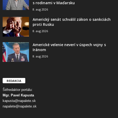
s rodinami v Maďarsku
8. aug 2026
Americký senát schválil zákon o sankciách
proti Rusku
8. aug 2026
Americké velenie neverí v úspech vojny s
Iránom
8. aug 2026
REDAKCIA
Šéfredaktor portálu:
Mgr. Pavel Kapusta
kapusta@napalete.sk
napalete@napalete.sk