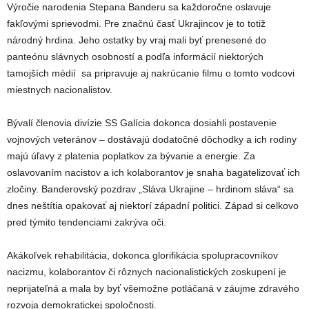
Výročie narodenia Stepana Banderu sa každoročne oslavuje
fakľovými sprievodmi. Pre značnú časť Ukrajincov je to totiž
národný hrdina. Jeho ostatky by vraj mali byť prenesené do
panteónu slávnych osobností a podľa informácií niektorých
tamojších médií sa pripravuje aj nakrúcanie filmu o tomto vodcovi
miestnych nacionalistov.
Bývalí členovia divízie SS Galícia dokonca dosiahli postavenie
vojnových veteránov – dostávajú dodatočné dôchodky a ich rodiny
majú úľavy z platenia poplatkov za bývanie a energie. Za
oslavovaním nacistov a ich kolaborantov je snaha bagatelizovať ich
zločiny. Banderovský pozdrav „Sláva Ukrajine – hrdinom sláva“ sa
dnes neštítia opakovať aj niektorí západní politici. Západ si celkovo
pred týmito tendenciami zakrýva oči.
Akákoľvek rehabilitácia, dokonca glorifikácia spolupracovníkov
nacizmu, kolaborantov či rôznych nacionalistických zoskupení je
neprijateľná a mala by byť všemožne potláčaná v záujme zdravého
rozvoja demokratickej spoločnosti.