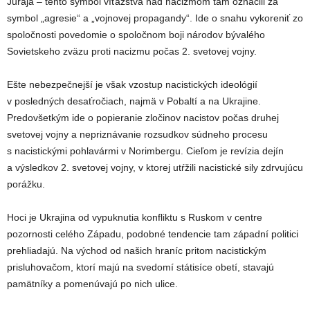
Juraja – tento symbol víťazstva nad nacizmom tam označili za
symbol „agresie“ a „vojnovej propagandy“. Ide o snahu vykoreniť zo
spoločnosti povedomie o spoločnom boji národov bývalého
Sovietskeho zväzu proti nacizmu počas 2. svetovej vojny.
Ešte nebezpečnejší je však vzostup nacistických ideológií
v posledných desaťročiach, najmä v Pobaltí a na Ukrajine.
Predovšetkým ide o popieranie zločinov nacistov počas druhej
svetovej vojny a nepriznávanie rozsudkov súdneho procesu
s nacistickými pohlavármi v Norimbergu. Cieľom je revízia dejín
a výsledkov 2. svetovej vojny, v ktorej utŕžili nacistické sily zdrvujúcu
porážku.
Hoci je Ukrajina od vypuknutia konfliktu s Ruskom v centre
pozornosti celého Západu, podobné tendencie tam západní politici
prehliadajú. Na východ od našich hraníc pritom nacistickým
prisluhovačom, ktorí majú na svedomí státisíce obetí, stavajú
pamätníky a pomenúvajú po nich ulice.