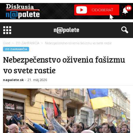
Úvod
ZO ZAHRANIČIA
Nebezpečenstvo oživenia fašizmu vo svete rastie
ZO ZAHRANIČIA
Nebezpečenstvo oživenia fašizmu
vo svete rastie
napalete.sk
-
21. máj 2026