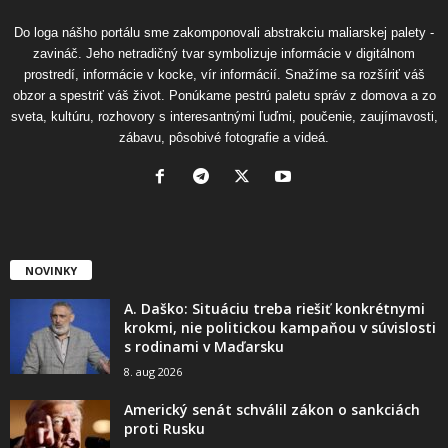
Do loga nášho portálu sme zakomponovali abstrakciu maliarskej palety -
zavináč. Jeho netradičný tvar symbolizuje informácie v digitálnom
prostredí, informácie v kocke, vír informácií. Snažíme sa rozšíriť váš
obzor a spestriť váš život. Ponúkame pestrú paletu správ z domova a zo
sveta, kultúru, rozhovory s interesantnými ľuďmi, poučenie, zaujímavosti,
zábavu, pôsobivé fotografie a videá.
NOVINKY
A. Daško: Situáciu treba riešiť konkrétnymi
krokmi, nie politickou kampaňou v súvislosti
s rodinami v Maďarsku
8. aug 2026
Americký senát schválil zákon o sankciách
proti Rusku