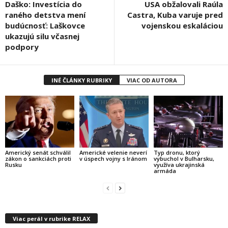
Daško: Investícia do
USA obžalovali Raúla
raného detstva mení
Castra, Kuba varuje pred
budúcnosť: Laškovce
vojenskou eskaláciou
ukazujú silu včasnej
podpory
INÉ ČLÁNKY RUBRIKY
VIAC OD AUTORA
Americký senát schválil
Americké velenie neverí
Typ dronu, ktorý
zákon o sankciách proti
v úspech vojny s Iránom
vybuchol v Bulharsku,
Rusku
využíva ukrajinská
armáda
Viac perál v rubrike RELAX