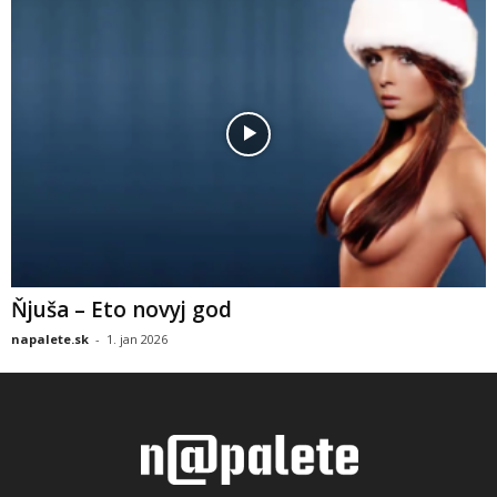
Ňjuša – Eto novyj god
napalete.sk
-
1. jan 2026