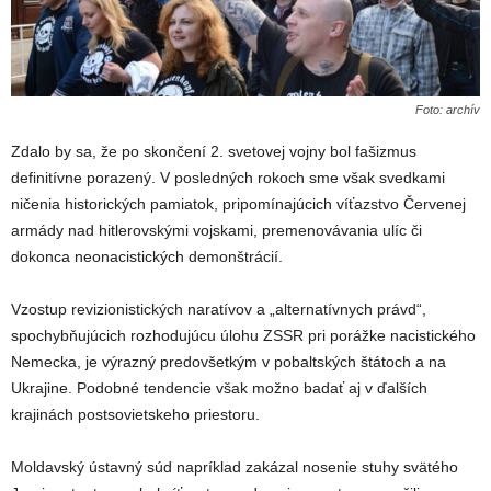
Foto: archív
Zdalo by sa, že po skončení 2. svetovej vojny bol fašizmus
definitívne porazený. V posledných rokoch sme však svedkami
ničenia historických pamiatok, pripomínajúcich víťazstvo Červenej
armády nad hitlerovskými vojskami, premenovávania ulíc či
dokonca neonacistických demonštrácií.
Vzostup revizionistických naratívov a „alternatívnych právd“,
spochybňujúcich rozhodujúcu úlohu ZSSR pri porážke nacistického
Nemecka, je výrazný predovšetkým v pobaltských štátoch a na
Ukrajine. Podobné tendencie však možno badať aj v ďalších
krajinách postsovietskeho priestoru.
Moldavský ústavný súd napríklad zakázal nosenie stuhy svätého