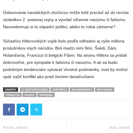
Oslavovanie nacistických zločincov môže totiž prerásť až do revízie
výsledkov 2. svetovej vojny a vyvolať oživenie nacizmu či fašizmu.
Neuvedomujú si to západní politici, alebo to robia zámerne?
Súčasťou hitlerovských vojsk bolo podľa odhadov aj vyše milióna
príslušníkov iných národov. Boli medzi nimi Nóri, Švédi, Dáni,
Holanďania, Francúzi či belgickí Flámi. Na stranu Hitlera sa pridali
dobrovoľne, pre sympatie k fašizmu či nacizmu. A ak sa budú
podobným tendenciám vytvárať vhodné podmienky, svet by mohol
opäť zažiť konflikt ako pred ôsmimi desaťročiami.
ZNAČKY
2. SVETOVÁ VOJNA
FAŠIZMUS
KOLABORANTI
NACIZMUS
POBALTIE
RUSKO
UKRAJINA
Predch. článok
Nasl. článok