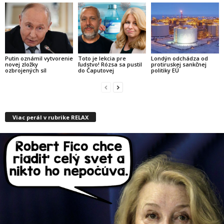
Putin oznámil vytvorenie
Toto je lekcia pre
Londýn odchádza od
novej zložky
ľudstvo! Rózsa sa pustil
protiruskej sankčnej
ozbrojených síl
do Čaputovej
politiky EÚ
Viac perál v rubrike RELAX