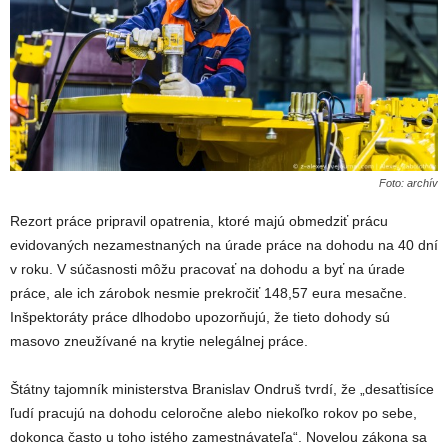
Foto: archív
Rezort práce pripravil opatrenia, ktoré majú obmedziť prácu
evidovaných nezamestnaných na úrade práce na dohodu na 40 dní
v roku. V súčasnosti môžu pracovať na dohodu a byť na úrade
práce, ale ich zárobok nesmie prekročiť 148,57 eura mesačne.
Inšpektoráty práce dlhodobo upozorňujú, že tieto dohody sú
masovo zneužívané na krytie nelegálnej práce.
Štátny tajomník ministerstva Branislav Ondruš tvrdí, že „desaťtisíce
ľudí pracujú na dohodu celoročne alebo niekoľko rokov po sebe,
dokonca často u toho istého zamestnávateľa“. Novelou zákona sa