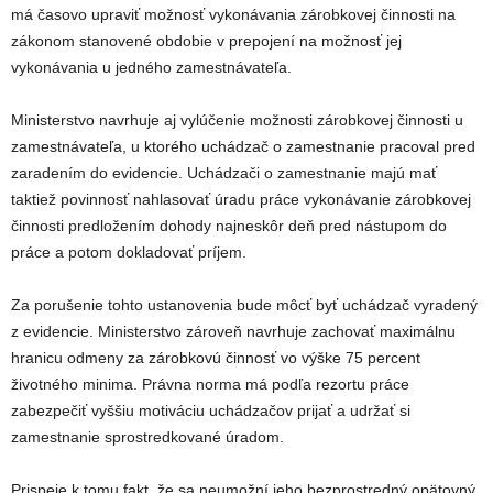
má časovo upraviť možnosť vykonávania zárobkovej činnosti na
zákonom stanovené obdobie v prepojení na možnosť jej
vykonávania u jedného zamestnávateľa.
Ministerstvo navrhuje aj vylúčenie možnosti zárobkovej činnosti u
zamestnávateľa, u ktorého uchádzač o zamestnanie pracoval pred
zaradením do evidencie. Uchádzači o zamestnanie majú mať
taktiež povinnosť nahlasovať úradu práce vykonávanie zárobkovej
činnosti predložením dohody najneskôr deň pred nástupom do
práce a potom dokladovať príjem.
Za porušenie tohto ustanovenia bude môcť byť uchádzač vyradený
z evidencie. Ministerstvo zároveň navrhuje zachovať maximálnu
hranicu odmeny za zárobkovú činnosť vo výške 75 percent
životného minima. Právna norma má podľa rezortu práce
zabezpečiť vyššiu motiváciu uchádzačov prijať a udržať si
zamestnanie sprostredkované úradom.
Prispeje k tomu fakt, že sa neumožní jeho bezprostredný opätovný