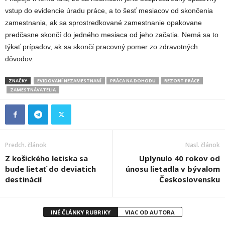
vstup do evidencie úradu práce, a to šesť mesiacov od skončenia
zamestnania, ak sa sprostredkované zamestnanie opakovane
predčasne skončí do jedného mesiaca od jeho začatia. Nemá sa to
týkať prípadov, ak sa skončí pracovný pomer zo zdravotných
dôvodov.
ZNAČKY
EVIDOVANÍ NEZAMESTNANÍ
PRÁCA NA DOHODU
REZORT PRÁCE
ZAMESTNÁVATELIA
Predch. článok
Nasl. článok
Z košického letiska sa
Uplynulo 40 rokov od
bude lietať do deviatich
únosu lietadla v bývalom
destinácií
Československu
INÉ ČLÁNKY RUBRIKY
VIAC OD AUTORA