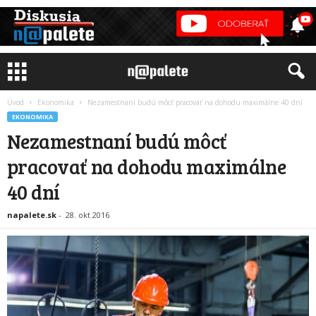
Úvod
Ekonomika
Nezamestnaní budú môcť pracovať na dohodu maximálne 40 dní
EKONOMIKA
Nezamestnaní budú môcť
pracovať na dohodu maximálne
40 dní
napalete.sk
-
28. okt 2016