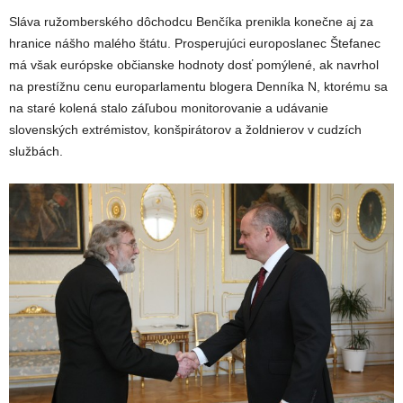
Sláva ružomberského dôchodcu Benčíka prenikla konečne aj za
hranice nášho malého štátu. Prosperujúci europoslanec Štefanec
má však európske občianske hodnoty dosť pomýlené, ak navrhol
na prestížnu cenu europarlamentu blogera Denníka N, ktorému sa
na staré kolená stalo záľubou monitorovanie a udávanie
slovenských extrémistov, konšpirátorov a žoldnierov v cudzích
službách.