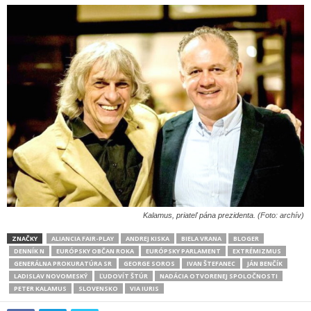
Kalamus, priateľ pána prezidenta. (Foto: archív)
ZNAČKY
ALIANCIA FAIR-PLAY
ANDREJ KISKA
BIELA VRANA
BLOGER
DENNÍK N
EURÓPSKY OBČAN ROKA
EURÓPSKY PARLAMENT
EXTRÉMIZMUS
GENERÁLNA PROKURATÚRA SR
GEORGE SOROS
IVAN ŠTEFANEC
JÁN BENČÍK
LADISLAV NOVOMESKÝ
ĽUDOVÍT ŠTÚR
NADÁCIA OTVORENEJ SPOLOČNOSTI
PETER KALAMUS
SLOVENSKO
VIA IURIS