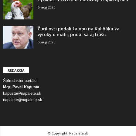
6. aug 2026
Čurillovci podali žalobu na Kaliňáka za
výroky o mafii, pridal sa aj Lipšic
5. aug 2026
REDAKCIA
Šéfredaktor portálu:
Mgr. Pavel Kapusta
kapusta@napalete.sk
napalete@napalete.sk
© Copyright: Napalete.sk