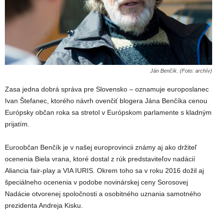
Ján Benčík. (Foto: archív)
Zasa jedna dobrá správa pre Slovensko – oznamuje europoslanec
Ivan Štefanec, ktorého návrh ovenčiť blogera Jána Benčíka cenou
Európsky občan roka sa stretol v Európskom parlamente s kladným
prijatím.
Euroobčan Benčík je v našej europrovincii známy aj ako držiteľ
ocenenia Biela vrana, ktoré dostal z rúk predstaviteľov nadácií
Aliancia fair-play a VIA IURIS. Okrem toho sa v roku 2016 dožil aj
špeciálneho ocenenia v podobe novinárskej ceny Sorosovej
Nadácie otvorenej spoločnosti a osobitného uznania samotného
prezidenta Andreja Kisku.