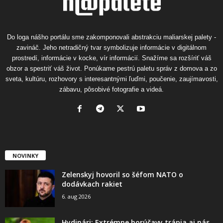
Do loga nášho portálu sme zakomponovali abstrakciu maliarskej palety -
zavináč. Jeho netradičný tvar symbolizuje informácie v digitálnom
prostredí, informácie v kocke, vír informácií. Snažíme sa rozšíriť váš
obzor a spestriť váš život. Ponúkame pestrú paletu správ z domova a zo
sveta, kultúru, rozhovory s interesantnými ľuďmi, poučenie, zaujímavosti,
zábavu, pôsobivé fotografie a videá.
NOVINKY
Zelenskyj hovoril so šéfom NATO o
dodávkach rakiet
6. aug 2026
Hydinári: Extrémne horúčavy trápia aj nás