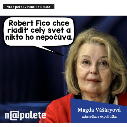
Viac perál v rubrike RELAX