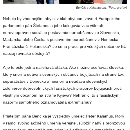
Benčík s Kalamusom. (Foto: archív)
Nebolo by vhodnejšie, aby si v blahobytnom závetrí Európskeho
parlamentu pán Štefanec a jeho kolegovia viac všímali
nerovnoprávne sociálne postavenie euroobčanov zo Slovenska,
Maďarska alebo Česka s postavením euroobčanov z Nemecka,
Francúzska či Holandska? Je cena práce pre všetkých občanov EÚ
naozaj rovnako dôstojná?
A je tu ešte jedna naliehavá otázka: Ako možno oceňovať človeka,
ktorý snorí a udáva slovenských občanov bojujúcich na strane tzv.
separatistov v Donecku a nesnorí a neudáva slovenských
žoldnierov dobrovoľníckych fašistických práporov bojujúcich proti
vlastným občanom na strane Kyjeva? Nehraničí to s fašistickými
názormi samotného oznamovateľa extrémizmu?
Priateľom pána Benčíka je výstredný umelec Peter Kalamus, ktorý
v rámci svojho akčného umenia verejne „súložil“ nahý s bronzovou