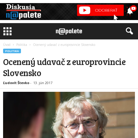
Úvod
Politika
Ocenený udavač z europrovincie Slovensko
POLITIKA
Ocenený udavač z europrovincie
Slovensko
Ľudovít Števko
-
13. jún 2017