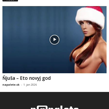
Ňjuša – Eto novyj god
napalete.sk
-
1. jan 2026