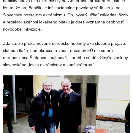
babičky udáva ako extrémistky na Generálnej prokuratúre, isté je
len to, že on, Benčík, je inštitucionálne povolaný súdiť kto je na
Slovensku nositeľom extrémizmu. On, bývalý učiteľ základnej školy
a redaktor akéhosi lokálneho plátku je dnes významná osobnosť
novodobej inkvizície.
Zdá sa, že proklamované európske hodnoty ako sloboda prejavu,
sloboda tlače, demokracia, rovnosť občanov EÚ nie sú pre
europoslanca Štefanca zaujímavé – preňho sú dôležitejšie zásluhy
slovenského „lovca extrémistov a konšpirátorov.“