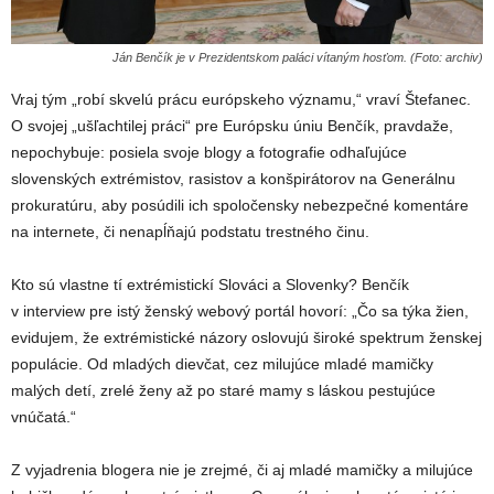
Ján Benčík je v Prezidentskom paláci vítaným hosťom. (Foto: archiv)
Vraj tým „robí skvelú prácu európskeho významu,“ vraví Štefanec.
O svojej „ušľachtilej práci“ pre Európsku úniu Benčík, pravdaže,
nepochybuje: posiela svoje blogy a fotografie odhaľujúce
slovenských extrémistov, rasistov a konšpirátorov na Generálnu
prokuratúru, aby posúdili ich spoločensky nebezpečné komentáre
na internete, či nenapĺňajú podstatu trestného činu.
Kto sú vlastne tí extrémistickí Slováci a Slovenky? Benčík
v interview pre istý ženský webový portál hovorí: „Čo sa týka žien,
evidujem, že extrémistické názory oslovujú široké spektrum ženskej
populácie. Od mladých dievčat, cez milujúce mladé mamičky
malých detí, zrelé ženy až po staré mamy s láskou pestujúce
vnúčatá.“
Z vyjadrenia blogera nie je zrejmé, či aj mladé mamičky a milujúce