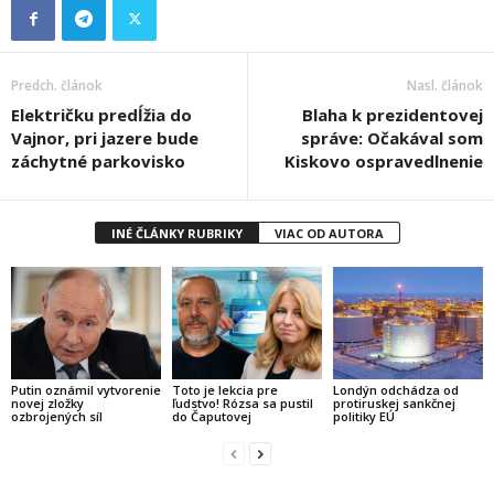
Predch. článok
Nasl. článok
Električku predĺžia do
Blaha k prezidentovej
Vajnor, pri jazere bude
správe: Očakával som
záchytné parkovisko
Kiskovo ospravedlnenie
INÉ ČLÁNKY RUBRIKY
VIAC OD AUTORA
Putin oznámil vytvorenie
Toto je lekcia pre
Londýn odchádza od
novej zložky
ľudstvo! Rózsa sa pustil
protiruskej sankčnej
ozbrojených síl
do Čaputovej
politiky EÚ