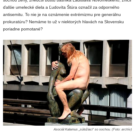
sochou ženy, zneuctil bustu básnika Ladislava Novomeského, zničil
ďalšie umelecké diela a Ľudovíta Štúra označil za odporného
antisemitu. To nie je na oznámenie extrémizmu pre generálnu
prokuratúru? Nemáme to už v niektorých hlavách na Slovensku
poriadne pomotané?
Asociál Kalamus „súložiaci“ so sochou. (Foto: archív)