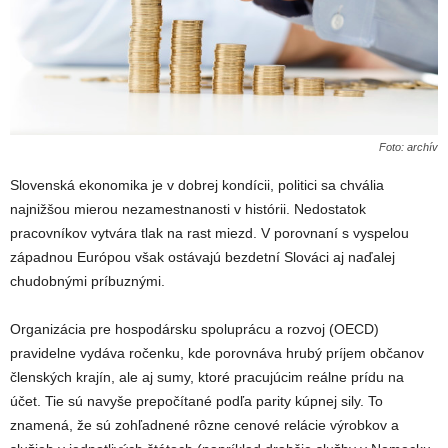
Foto: archív
Slovenská ekonomika je v dobrej kondícii, politici sa chvália
najnižšou mierou nezamestnanosti v histórii. Nedostatok
pracovníkov vytvára tlak na rast miezd. V porovnaní s vyspelou
západnou Európou však ostávajú bezdetní Slováci aj naďalej
chudobnými príbuznými.
Organizácia pre hospodársku spoluprácu a rozvoj (OECD)
pravidelne vydáva ročenku, kde porovnáva hrubý príjem občanov
členských krajín, ale aj sumy, ktoré pracujúcim reálne prídu na
účet. Tie sú navyše prepočítané podľa parity kúpnej sily. To
znamená, že sú zohľadnené rôzne cenové relácie výrobkov a