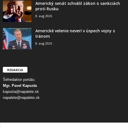
Americký senát schválil zákon o sankciách
proti Rusku
8. aug 2026
Americké velenie neverí v úspech vojny s
Iránom
8. aug 2026
REDAKCIA
Šéfredaktor portálu:
Mgr. Pavel Kapusta
kapusta@napalete.sk
napalete@napalete.sk