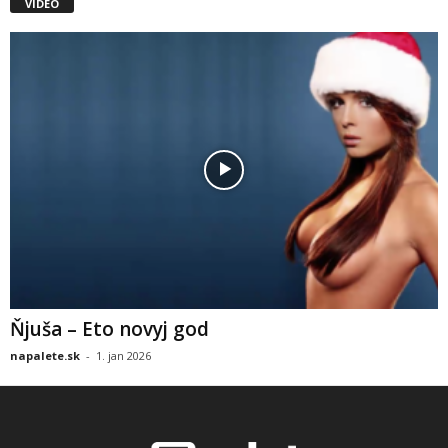
VIDEO
Ňjuša – Eto novyj god
napalete.sk
-
1. jan 2026