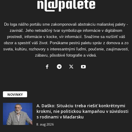
Do loga nášho portálu sme zakomponovali abstrakciu maliarskej palety -
zavináč. Jeho netradičný tvar symbolizuje informácie v digitálnom
prostredí, informácie v kocke, vír informácií. Snažíme sa rozšíriť váš
obzor a spestriť váš život. Ponúkame pestrú paletu správ z domova a zo
sveta, kultúru, rozhovory s interesantnými ľuďmi, poučenie, zaujímavosti,
zábavu, pôsobivé fotografie a videá.
NOVINKY
A. Daško: Situáciu treba riešiť konkrétnymi
krokmi, nie politickou kampaňou v súvislosti
s rodinami v Maďarsku
8. aug 2026