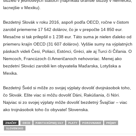
služieb v jednotlivých štátoch (napríklad drahšie služby v Nemecku,
lacnejšie v Mexiku).
Bezdetný Slovák v roku 2016, aspoň podľa OECD, ročne v čistom
zarobil priemerne 17 542 dolárov, čo je v prepočte 14 850 eur.
Mesačne si tak prilepšil o 1 238 eur. Táto suma je nielen ďaleko od
priemeru krajín OECD (31 607 dolárov). Vyššie sumy na výplatných
páskach videli Česi, Poliaci, Estónci, Gréci, ale aj Turci či Čiľania. O
Nemcoch, Francúzoch či Američanoch nehovoriac. Menej ako
bezdetní Slováci zarobili len obyvatelia Maďarska, Lotyšska a
Mexika.
Bezdetný Švéd si môže zo svojej výplaty dovoliť dvojnásobok toho,
čo Slovák. Ešte viac si môžu dovoliť Dáni, Rakúšania, či Nóri.
Najviac si zo svojej výplaty môže dovoliť bezdetný Švajčiar – viac
ako trojnásobok toho čo obyvateľ Slovenska.
ZNAČKY
OECD
PARITA KÚPNEJ SILY
PLATY
POROVNANIE
PRÍJMY
SLOVENSKO