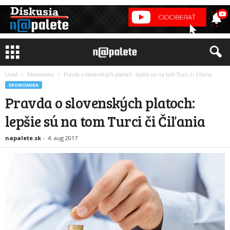
Úvod
Ekonomika
Pravda o slovenských platoch: lepšie sú na tom Turci či Čiľania
EKONOMIKA
Pravda o slovenských platoch:
lepšie sú na tom Turci či Čiľania
napalete.sk
-
4. aug 2017