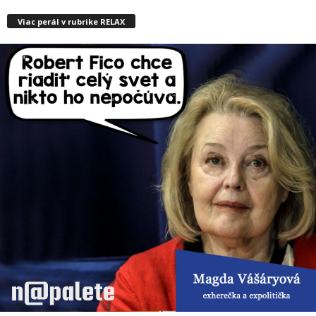
Viac perál v rubrike RELAX