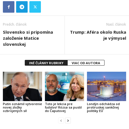
Predch. článok
Nasl. článok
Slovensko si pripomína
Trump: Aféra okolo Ruska
založenie Matice
je výmysel
slovenskej
INÉ ČLÁNKY RUBRIKY
VIAC OD AUTORA
Putin oznámil vytvorenie
Toto je lekcia pre
Londýn odchádza od
novej zložky
ľudstvo! Rózsa sa pustil
protiruskej sankčnej
ozbrojených síl
do Čaputovej
politiky EÚ