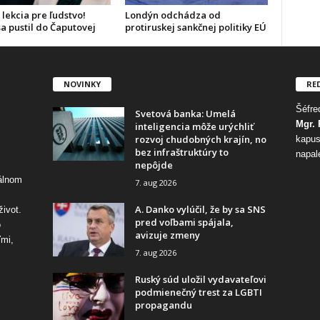
 lekcia pre ľudstvo!
Londýn odchádza od
a pustil do Čaputovej
protiruskej sankčnej politiky EÚ
NOVINKY
RE
Šéfred
Svetová banka: Umelá
Mgr. 
inteligencia môže urýchliť
rozvoj chudobných krajín, no
kapus
bez infraštruktúry to
napal
nepôjde
tálnom
7. aug 2026
A. Danko vylúčil, že by sa SNS
život.
pred voľbami spájala,
o
avizuje zmeny
ďmi,
7. aug 2026
Ruský súd uložil vydavateľovi
podmienečný trest za LGBTI
propagandu