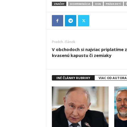
ZNAČKY
DISKRIMINÁCIA
OSN
PRÁVA DETÍ
Predch. článok
V obchodoch si najviac priplatíme 
kvasenú kapustu či zemiaky
INÉ ČLÁNKY RUBRIKY
VIAC OD AUTORA