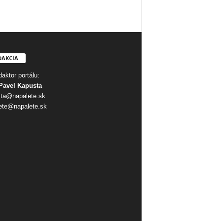
DAKCIA
aktor portálu:
Pavel Kapusta
ta@napalete.sk
ete@napalete.sk