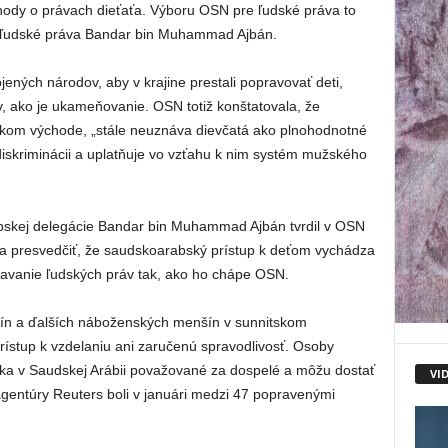
ody o právach dieťaťa. Výboru OSN pre ľudské práva to
re ľudské práva Bandar bin Muhammad Ajbán.
ených národov, aby v krajine prestali popravovať deti,
ov, ako je ukameňovanie. OSN totiž konštatovala, že
kom východe, „stále neuznáva dievčatá ako plnohodnotné
diskriminácii a uplatňuje vo vzťahu k nim systém mužského
abskej delegácie Bandar bin Muhammad Ajbán tvrdil v OSN
áva presvedčiť, že saudskoarabský prístup k deťom vychádza
iavanie ľudských práv tak, ako ho chápe OSN.
rodín a ďalších náboženských menšín v sunnitskom
rístup k vzdelaniu ani zaručenú spravodlivosť. Osoby
ska v Saudskej Arábii považované za dospelé a môžu dostať
VI
agentúry Reuters boli v januári medzi 47 popravenými