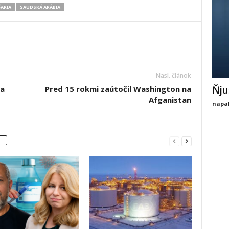
ŠARIA
SAUDSKÁ ARÁBIA
Nasl. článok
Ňju
za
Pred 15 rokmi zaútočil Washington na
Afganistan
napal