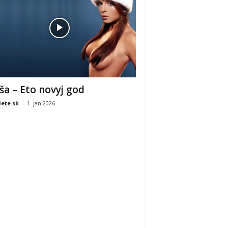
ša – Eto novyj god
ete.sk
-
1. jan 2026