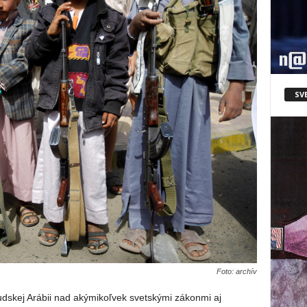
SV
Foto: archív
dskej Arábii nad akýmikoľvek svetskými zákonmi aj