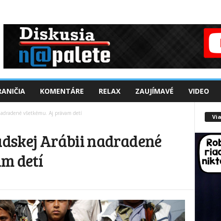
ANIČIA
KOMENTÁRE
RELAX
ZAUJÍMAVÉ
VIDEO
 nadradené všetkému. Aj právam detí
Via
audskej Arábii nadradené
m detí