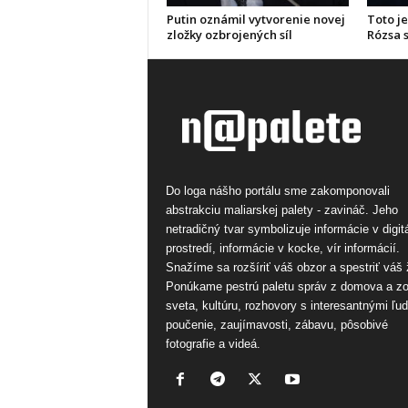
Putin oznámil vytvorenie novej
Toto je
zložky ozbrojených síl
Rózsa s
Do loga nášho portálu sme zakomponovali
abstrakciu maliarskej palety - zavináč. Jeho
netradičný tvar symbolizuje informácie v digi
prostredí, informácie v kocke, vír informácií.
Snažíme sa rozšíriť váš obzor a spestriť váš 
Ponúkame pestrú paletu správ z domova a z
sveta, kultúru, rozhovory s interesantnými ľu
poučenie, zaujímavosti, zábavu, pôsobivé
fotografie a videá.