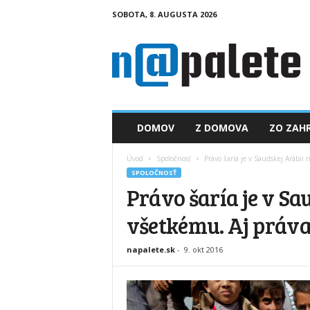
SOBOTA, 8. AUGUSTA 2026
n
a
p
a
l
e
t
DOMOV
Z DOMOVA
ZO ZAHR
e
.
Úvod
Spoločnosť
Právo šaría je v Saudskej Arábii
s
SPOLOČNOSŤ
k
Právo šaría je v S
všetkému. Aj práva
napalete.sk
-
9. okt 2016