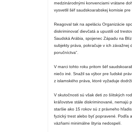
medzinárodnými konvenciami vrátane doh
vysvetlil šéf saudskoarabskej komisie p
Reagoval tak na apeláciu Organizácie spoj
diskriminovať dievčatá a upustili od trest
Saudská Arábia, spojenec Západu na Blíz
subjekty práva, pokračuje v ich závažnej 
poručníctva“.
V marci tohto roku pritom šéf saudskoar
niečo iné. Snažil sa výbor pre ľudské pr
z islamského práva, ktoré vyžaduje dodrž
V skutočnosti sú však deti zo šíitských 
kráľovstve stále diskriminované, nemajú p
staršie ako 15 rokov sú z právneho hľadi
fyzický trest alebo byť popravené. Podľa 
väzňami minimálne štyria nedospelí.