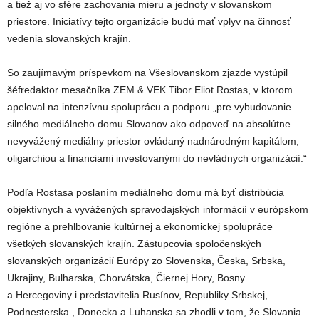
a tiež aj vo sfére zachovania mieru a jednoty v slovanskom
priestore. Iniciatívy tejto organizácie budú mať vplyv na činnosť
vedenia slovanských krajín.
So zaujímavým príspevkom na Všeslovanskom zjazde vystúpil
šéfredaktor mesačníka ZEM & VEK Tibor Eliot Rostas, v ktorom
apeloval na intenzívnu spoluprácu a podporu „pre vybudovanie
silného mediálneho domu Slovanov ako odpoveď na absolútne
nevyvážený mediálny priestor ovládaný nadnárodným kapitálom,
oligarchiou a financiami investovanými do nevládnych organizácií.“
Podľa Rostasa poslaním mediálneho domu má byť distribúcia
objektívnych a vyvážených spravodajských informácií v európskom
regióne a prehlbovanie kultúrnej a ekonomickej spolupráce
všetkých slovanských krajín. Zástupcovia spoločenských
slovanských organizácií Európy zo Slovenska, Česka, Srbska,
Ukrajiny, Bulharska, Chorvátska, Čiernej Hory, Bosny
a Hercegoviny i predstavitelia Rusínov, Republiky Srbskej,
Podnesterska , Donecka a Luhanska sa zhodli v tom, že Slovania