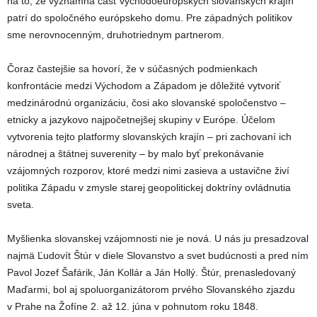
na to, že významná časť východoeurópskych slovanských krajín
patrí do spoločného európskeho domu. Pre západných politikov
sme nerovnocenným, druhotriednym partnerom.
Čoraz častejšie sa hovorí, že v súčasných podmienkach
konfrontácie medzi Východom a Západom je dôležité vytvoriť
medzinárodnú organizáciu, čosi ako slovanské spoločenstvo –
etnicky a jazykovo najpočetnejšej skupiny v Európe. Účelom
vytvorenia tejto platformy slovanských krajín – pri zachovaní ich
národnej a štátnej suverenity – by malo byť prekonávanie
vzájomných rozporov, ktoré medzi nimi zasieva a ustavične živí
politika Západu v zmysle starej geopolitickej doktríny ovládnutia
sveta.
Myšlienka slovanskej vzájomnosti nie je nová. U nás ju presadzoval
najmä Ľudovít Štúr v diele Slovanstvo a svet budúcnosti a pred ním
Pavol Jozef Šafárik, Ján Kollár a Ján Hollý. Štúr, prenasledovaný
Maďarmi, bol aj spoluorganizátorom prvého Slovanského zjazdu
v Prahe na Žofíne 2. až 12. júna v pohnutom roku 1848.