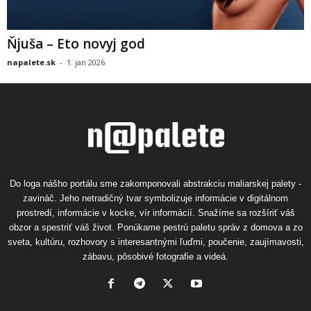
Ňjuša – Eto novyj god
napalete.sk
-
1. jan 2026
Do loga nášho portálu sme zakomponovali abstrakciu maliarskej palety -
zavináč. Jeho netradičný tvar symbolizuje informácie v digitálnom
prostredí, informácie v kocke, vír informácií. Snažíme sa rozšíriť váš
obzor a spestriť váš život. Ponúkame pestrú paletu správ z domova a zo
sveta, kultúru, rozhovory s interesantnými ľuďmi, poučenie, zaujímavosti,
zábavu, pôsobivé fotografie a videá.