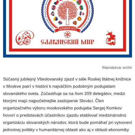
Reprodukcia: archív
Súčasný jubilejný Všeslovanský zjazd v sále Ruskej štátnej knižnice
v Moskve patrí v histórii k najväčším podobným podujatiam
slovanského sveta. Zúčastňuje sa na ňom 209 delegátov, medzi
ktorými majú najpočetnejšie zastúpenie Slováci. Člen
organizačného výboru moskovského podujatia Sergej Komkov
hovorí o predstavách účastníkov zjazdu etablovať medzinárodnú
organizáciu slovanských národov, ktorá bude pomáhať pri vytvorení
jednotnej politiky v humanitárnej oblasti ako aj v oblasti ekonomiky