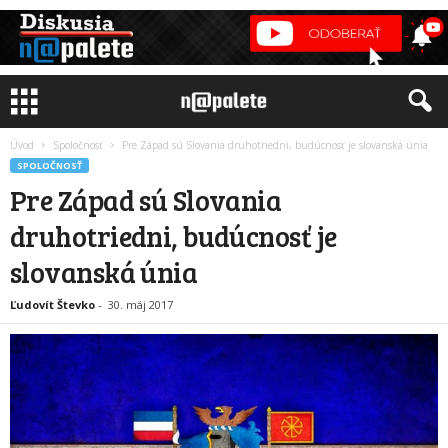
Úvod
Spoločnosť
Pre Západ sú Slovania druhotriedni, budúcnosť je slovanská únia
SPOLOČNOSŤ
Pre Západ sú Slovania
druhotriedni, budúcnosť je
slovanská únia
Ľudovít Števko
-
30. máj 2017