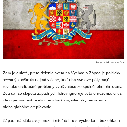
Reprodukcia: archív
Zem je guľatá, preto delenie sveta na Východ a Západ je politicky
scestný konštrukt najmä v čase, keď oba svetové póly majú
rovnaké civilizačné problémy vyplývajúce zo spoločného ohrozenia.
Zdá sa, že slepota západných lídrov ignoruje tieto ohrozenia, či už
ide o permanentné ekonomické krízy, islamský terorizmus
alebo globálne otepľovanie.
Západ hrá stále svoju nezmieriteľnú hru s Východom, bez ohľadu