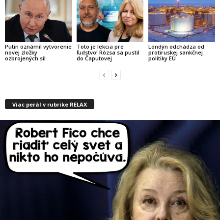
Putin oznámil vytvorenie
Toto je lekcia pre
Londýn odchádza od
novej zložky
ľudstvo! Rózsa sa pustil
protiruskej sankčnej
ozbrojených síl
do Čaputovej
politiky EÚ
Viac perál v rubrike RELAX