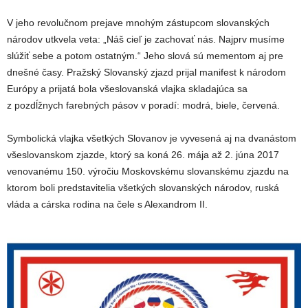
V jeho revolučnom prejave mnohým zástupcom slovanských
národov utkvela veta: „Náš cieľ je zachovať nás. Najprv musíme
slúžiť sebe a potom ostatným.“ Jeho slová sú mementom aj pre
dnešné časy. Pražský Slovanský zjazd prijal manifest k národom
Európy a prijatá bola všeslovanská vlajka skladajúca sa
z pozdĺžnych farebných pásov v poradí: modrá, biele, červená.
Symbolická vlajka všetkých Slovanov je vyvesená aj na dvanástom
všeslovanskom zjazde, ktorý sa koná 26. mája až 2. júna 2017
venovanému 150. výročiu Moskovskému slovanskému zjazdu na
ktorom boli predstavitelia všetkých slovanských národov, ruská
vláda a cárska rodina na čele s Alexandrom II.