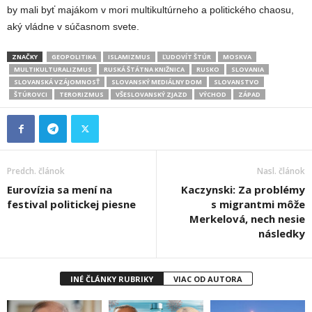
by mali byť majákom v mori multikultúrneho a politického chaosu,
aký vládne v súčasnom svete.
ZNAČKY
GEOPOLITIKA
ISLAMIZMUS
ĽUDOVÍT ŠTÚR
MOSKVA
MULTIKULTURALIZMUS
RUSKÁ ŠTÁTNA KNIŽNICA
RUSKO
SLOVANIA
SLOVANSKÁ VZÁJOMNOSŤ
SLOVANSKÝ MEDIÁLNY DOM
SLOVANSTVO
ŠTÚROVCI
TERORIZMUS
VŠESLOVANSKÝ ZJAZD
VÝCHOD
ZÁPAD
Predch. článok
Nasl. článok
Eurovízia sa mení na
Kaczynski: Za problémy
festival politickej piesne
s migrantmi môže
Merkelová, nech nesie
následky
INÉ ČLÁNKY RUBRIKY
VIAC OD AUTORA