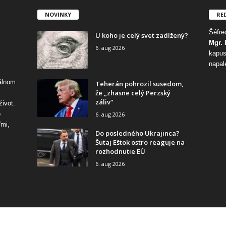
NOVINKY
RE
Šéfred
U koho je celý svet zadlžený?
Mgr. 
6. aug 2026
kapus
napal
tálnom
Teherán pohrozil susedom,
že „zhasne celý Perzský
záliv“
život.
o
6. aug 2026
ďmi,
Do posledného Ukrajinca?
Šutaj Eštok ostro reaguje na
rozhodnutie EÚ
6. aug 2026