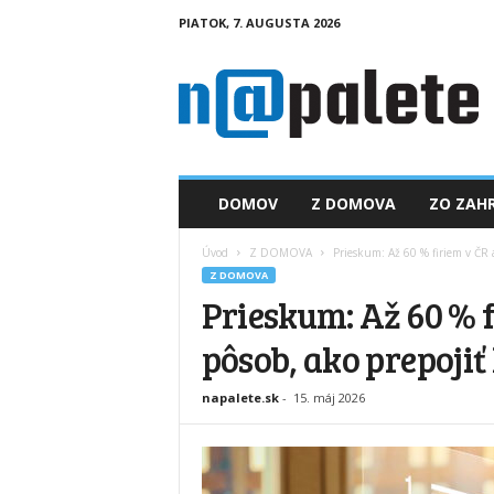
PIATOK, 7. AUGUSTA 2026
n
a
p
a
l
e
t
DOMOV
Z DOMOVA
ZO ZAHR
e
.
Úvod
Z DOMOVA
Prieskum: Až 60 % firiem v ČR a
s
Z DOMOVA
k
Prieskum: Až 60 % 
pôsob, ako prepojiť 
napalete.sk
-
15. máj 2026