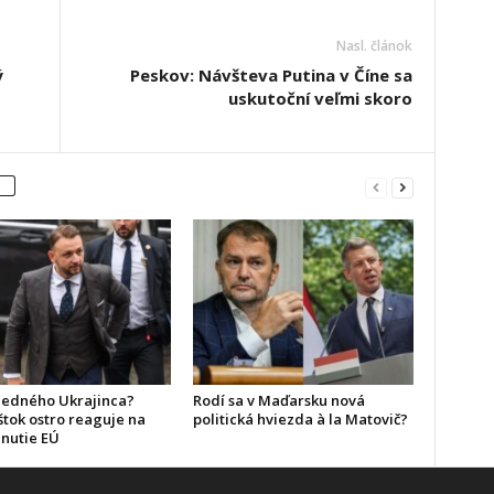
Nasl. článok
ý
Peskov: Návšteva Putina v Číne sa
uskutoční veľmi skoro
ledného Ukrajinca?
Rodí sa v Maďarsku nová
štok ostro reaguje na
politická hviezda à la Matovič?
nutie EÚ