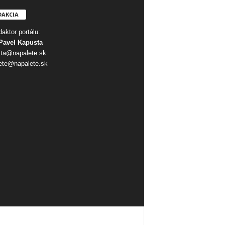
DAKCIA
aktor portálu:
Pavel Kapusta
ta@napalete.sk
ete@napalete.sk