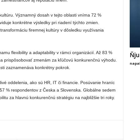
zamestnancov aj reputáciu firiem.
kultúru. Významný dosah v tejto oblasti vníma 72 %
viduje konkrétne výsledky pri riadení týchto zmien.
transformáciu firemnej kultúry v dôsledku využívania
amu flexibility a adaptability v rámci organizácií. Až 83 %
Ňju
 sa prispôsobovať zmenám za kľúčovú konkurenčnú výhodu.
napal
blasti zaznamenáva konkrétny pokrok.
ivé oddelenia, ako sú HR, IT či financie. Posúvanie hraníc
 57 % respondentov z Česka a Slovenska. Globálne sedem
bilitu za hlavnú konkurenčnú stratégiu na najbližšie tri roky.