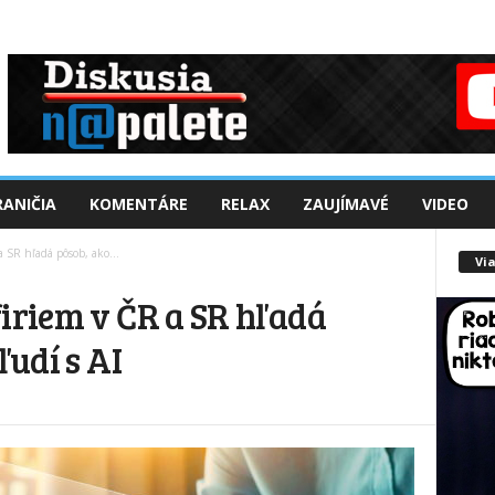
ANIČIA
KOMENTÁRE
RELAX
ZAUJÍMAVÉ
VIDEO
 SR hľadá pôsob, ako...
Via
firiem v ČR a SR hľadá
ľudí s AI