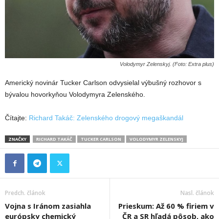
Volodymyr Zelenskyj. (Foto: Extra plus)
Americký novinár Tucker Carlson odvysielal výbušný rozhovor s
bývalou hovorkyňou Volodymyra Zelenského.
Čítajte:
Richard Takáč: Zelenského drogový megaškandál
ZNAČKY
RICHARD TAKÁČ
TUCKER CARLSON
VOLODYMYR ZELENSKYJ
Predch. článok
Nasl. článok
Vojna s Iránom zasiahla
Prieskum: Až 60 % firiem v
európsky chemický
ČR a SR hľadá pôsob, ako