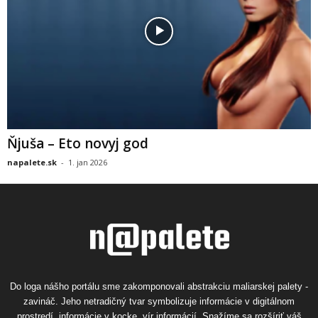
Ňjuša – Eto novyj god
napalete.sk
-
1. jan 2026
Do loga nášho portálu sme zakomponovali abstrakciu maliarskej palety -
zavináč. Jeho netradičný tvar symbolizuje informácie v digitálnom
prostredí, informácie v kocke, vír informácií. Snažíme sa rozšíriť váš