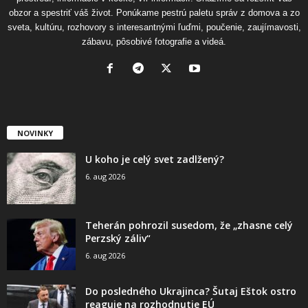
obzor a spestriť váš život. Ponúkame pestrú paletu správ z domova a zo
sveta, kultúru, rozhovory s interesantnými ľuďmi, poučenie, zaujímavosti,
zábavu, pôsobivé fotografie a videá.
NOVINKY
U koho je celý svet zadlžený?
6. aug 2026
Teherán pohrozil susedom, že „zhasne celý
Perzský záliv“
6. aug 2026
Do posledného Ukrajinca? Šutaj Eštok ostro
reaguje na rozhodnutie EÚ