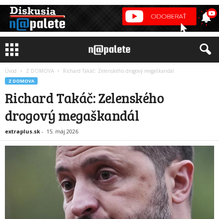
Úvod
Z DOMOVA
Richard Takáč: Zelenského drogový megaškandál
Z DOMOVA
Richard Takáč: Zelenského
drogový megaškandál
extraplus.sk
-
15. máj 2026