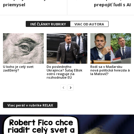
priemysel
prepojiť ľudí s AI
INÉ ČLÁNKY RUBRIKY
VIAC OD AUTORA
U koho je celý svet
Do posledného
Rodí sa v Maďarsku
zadlžený?
Ukrajinca? Šutaj Eštok
nová politická hviezda à
ostro reaguje na
la Matovič?
rozhodnutie EÚ
Viac perál v rubrike RELAX