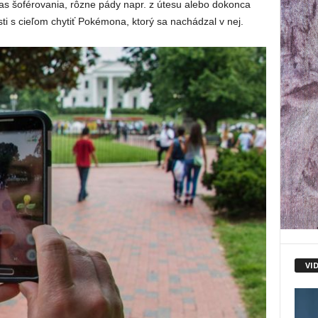
s šoférovania, rôzne pády napr. z útesu alebo dokonca
i s cieľom chytiť Pokémona, ktorý sa nachádzal v nej.
VI