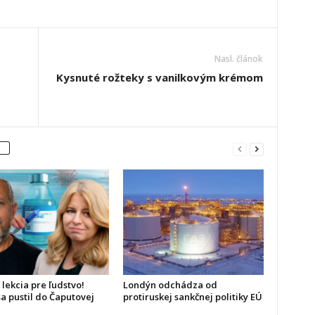
Nasl. článok
Kysnuté rožteky s vanilkovým krémom
 lekcia pre ľudstvo!
Londýn odchádza od
a pustil do Čaputovej
protiruskej sankčnej politiky EÚ