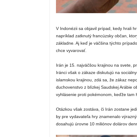
V Indonézii sa objavil prípad, kedy hrali h
napríklad zatknutý francúzsky občan, ktor
základne. Aj keď je väčšina týchto prípad
chce vyvarovať.
Irán je 15. najväčšou krajinou na svete, p
Iránci však o zákaze diskutujú na sociálnyc
islamskou krajinou, zdá sa, že zákaz ne
duchovenstvo z blízkej Saudskej Arábie o
vyhlásenie proti pokémonom, keďže tam 
Otázkou však zostáva, či Irán zostane jedi
by pre vydavateľa hry znamenalo výrazný 
dosahujú úrovne 10 miliónov dolárov den