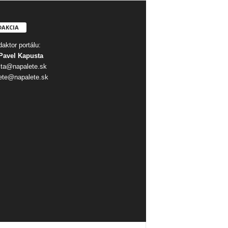
DAKCIA
aktor portálu:
Pavel Kapusta
ta@napalete.sk
ete@napalete.sk