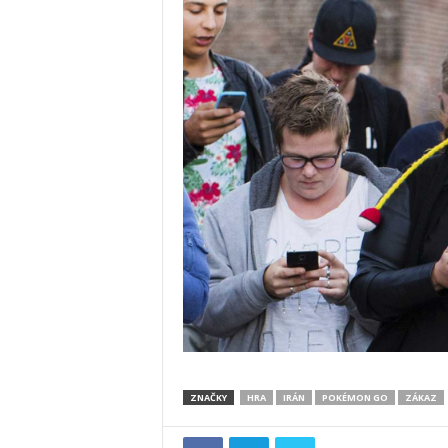
ZNAČKY
HRA
IRÁN
POKÉMON GO
ZÁKAZ