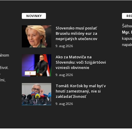
NOVINKY
RE
Šéfred
Slovensko musí poslať
Mgr. 
Bruselu milióny eur za
neprijatých utečencov
kapus
napal
9. aug 2026
tálnom
Ako za Matoviča na
Slovensku: voči Szijjártóovi
vzniesli obvinenie
život.
o
9. aug 2026
ďmi,
Tomáš: Korčok by mal byť v
hnutí zamestnaný, nie si
zakladať živnosť
9. aug 2026