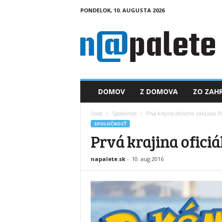
PONDELOK, 10. AUGUSTA 2026
n
a
p
a
l
e
t
DOMOV
Z DOMOVA
ZO ZAHR
e
.
Úvod
Spoločnosť
Prvá krajina oficiálne zakázala
s
SPOLOČNOSŤ
k
Prvá krajina ofici
napalete.sk
-
10. aug 2016