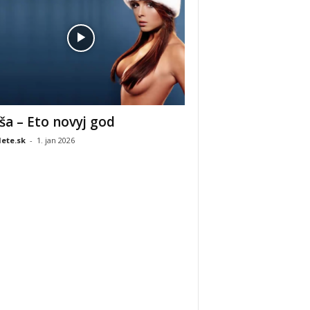
ša – Eto novyj god
ete.sk
-
1. jan 2026