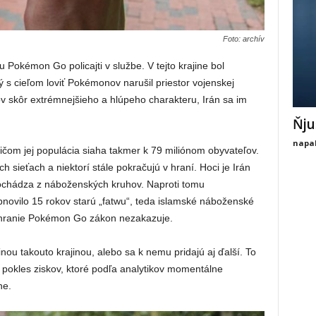
Foto: archív
ru Pokémon Go policajti v službe. V tejto krajine bol
ý s cieľom loviť Pokémonov narušil priestor vojenskej
ov skôr extrémnejšieho a hlúpeho charakteru, Irán sa im
Ňju
napal
ričom jej populácia siaha takmer k 79 miliónom obyvateľov.
h sieťach a niektorí stále pokračujú v hraní. Hoci je Irán
pochádza z náboženských kruhov. Naproti tomu
bnovilo 15 rokov starú „fatwu“, teda islamské náboženské
hranie Pokémon Go zákon nezakazuje.
nou takouto krajinou, alebo sa k nemu pridajú aj ďalší. To
pokles ziskov, ktoré podľa analytikov momentálne
ne.