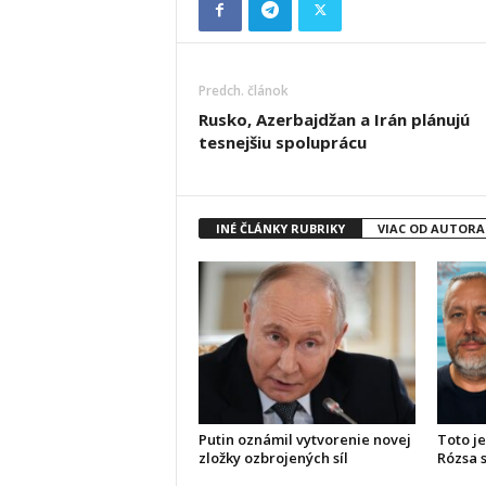
Predch. článok
Rusko, Azerbajdžan a Irán plánujú
tesnejšiu spoluprácu
INÉ ČLÁNKY RUBRIKY
VIAC OD AUTORA
Putin oznámil vytvorenie novej
Toto je
zložky ozbrojených síl
Rózsa s