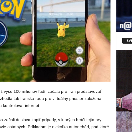
SV
už vyše 100 miliónov ľudí, začala pre Irán predstavovať
dla tak Iránska rada pre virtuálny priestor založená
a kontrolovať internet.
 začali doslova kopiť prípady, v ktorých hráči tejto hry
ravie ostatných. Príkladom je niekoľko autonehôd, pod ktoré