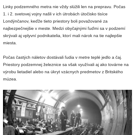
Linky podzemného metra nie vždy slúžili len na prepravu. Počas
1. i 2. svetovej vojny našli v ich útrobách útočisko tisíce
Londýnčanov, keďže tieto priestory boli považované za
najbezpečnejšie v meste. Medzi obyčajnými ľuďmi sa v podzemí
skrývali aj vplyvní podnikatelia, ktorí mali nárok na tie najlepšie
miesta.
Počas častých náletov dostávali ľudia v metre teplé jedlo a čaj.
Priestory podzemnej železnice sa však využívali aj ako továrne na
výrobu lietadiel alebo na úkryt vzácnych predmetov z Britského
múzea.