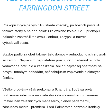
FARRINGDON STREET.
Priekopu zvyčajne vyhĺbili v strede vozovky, po bokoch postavili
tehlové steny a na dno položili železničné koľaje. Celú priekopu
nakoniec zastrešili tehlovou klenbou, zasypali a navrchu
vybudovali cestu.
Stavbe padlo za obeť takmer tisíc domov – jednoducho ich zrovnali
so zemou. Najväčším nepriateľom pracujúcich nádenníkov bolo
vodovodné potrubie a kanalizácia. Ani pri najväčšej opatrnosti sa
nevyhli mnohým nehodám, spôsobujúcim zaplavenie niektorých
úsekov.
Všetky problémy však prekonali a 9. januára 1863 sa prvá
podzemná železnica na svete dočkala slávnostného otvorenia.
Pozvali naň železničných manažérov, členov parlamentu,
zástupcov mesta i premiéra. Lord Palmerston pozvanie ironicky