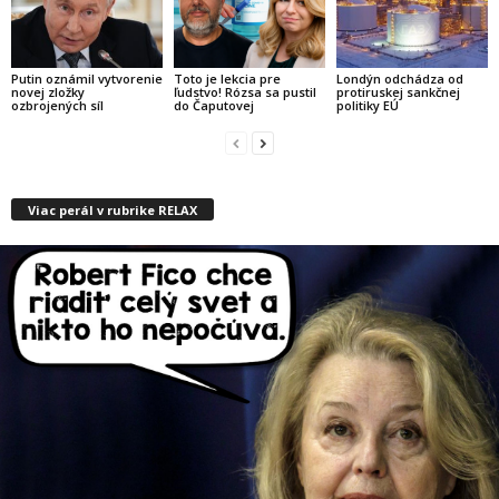
Putin oznámil vytvorenie
Toto je lekcia pre
Londýn odchádza od
novej zložky
ľudstvo! Rózsa sa pustil
protiruskej sankčnej
ozbrojených síl
do Čaputovej
politiky EÚ
Viac perál v rubrike RELAX