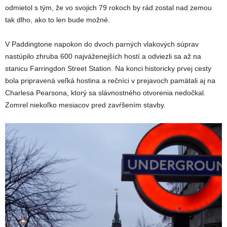
odmietol s tým, že vo svojich 79 rokoch by rád zostal nad zemou
tak dlho, ako to len bude možné.
V Paddingtone napokon do dvoch parných vlakových súprav
nastúpilo zhruba 600 najváženejších hostí a odviezli sa až na
stanicu Farringdon Street Station. Na konci historicky prvej cesty
bola pripravená veľká hostina a rečníci v prejavoch pamätali aj na
Charlesa Pearsona, ktorý sa slávnostného otvorenia nedočkal.
Zomrel niekoľko mesiacov pred zavŕšením stavby.