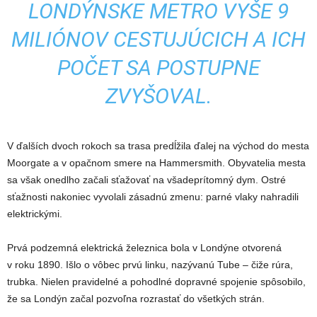
LONDÝNSKE METRO VYŠE 9
MILIÓNOV CESTUJÚCICH A ICH
POČET SA POSTUPNE
ZVYŠOVAL.
V ďalších dvoch rokoch sa trasa predĺžila ďalej na východ do mesta
Moorgate a v opačnom smere na Hammersmith. Obyvatelia mesta
sa však onedlho začali sťažovať na všadeprítomný dym. Ostré
sťažnosti nakoniec vyvolali zásadnú zmenu: parné vlaky nahradili
elektrickými.
Prvá podzemná elektrická železnica bola v Londýne otvorená
v roku 1890. Išlo o vôbec prvú linku, nazývanú Tube – čiže rúra,
trubka. Nielen pravidelné a pohodlné dopravné spojenie spôsobilo,
že sa Londýn začal pozvoľna rozrastať do všetkých strán.