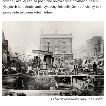
nevedel, aké. Aj keď sa postupne objavilo veľa návrhov a riešení,
týkajúcich sa pokračovania výstavby železničných tratí, všetky boli
zamietnuté ako neuskutočniteľné.
Z výstavby londýnskeho metra. (Foto: archív)