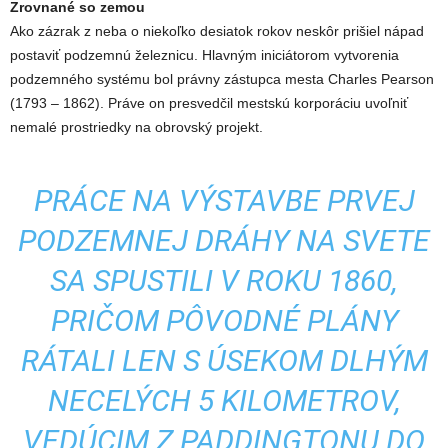
Zrovnané so zemou
Ako zázrak z neba o niekoľko desiatok rokov neskôr prišiel nápad
postaviť podzemnú železnicu. Hlavným iniciátorom vytvorenia
podzemného systému bol právny zástupca mesta Charles Pearson
(1793 – 1862). Práve on presvedčil mestskú korporáciu uvoľniť
nemalé prostriedky na obrovský projekt.
PRÁCE NA VÝSTAVBE PRVEJ
PODZEMNEJ DRÁHY NA SVETE
SA SPUSTILI V ROKU 1860,
PRIČOM PÔVODNÉ PLÁNY
RÁTALI LEN S ÚSEKOM DLHÝM
NECELÝCH 5 KILOMETROV,
VEDÚCIM Z PADDINGTONU DO