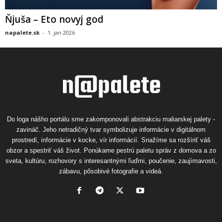
Ňjuša – Eto novyj god
napalete.sk
-
1. jan 2026
Do loga nášho portálu sme zakomponovali abstrakciu maliarskej palety -
zavináč. Jeho netradičný tvar symbolizuje informácie v digitálnom
prostredí, informácie v kocke, vír informácií. Snažíme sa rozšíriť váš
obzor a spestriť váš život. Ponúkame pestrú paletu správ z domova a zo
sveta, kultúru, rozhovory s interesantnými ľuďmi, poučenie, zaujímavosti,
zábavu, pôsobivé fotografie a videá.