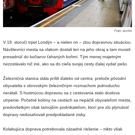
Foto: archív
V 19. storočí trpel Londýn – a nielen on – zlou dopravnou situáciou.
Návštevníci mesta sa vlakom dostali len na jeho okraj a tam museli
presadnúť do kočiarov ťahaných koňmi. Tým menej majetným
nezostávalo nič iné, ako sa do cieľa svojej cesty ďalej vydať pešo.
Železničná stanica stála príliš ďaleko od centra, pretože pôvodní
obyvatelia s obrovským železničným rozmachom jednoducho
nerátali. S hustnúcou dopravou sa z cestovania stalo doslova
utrpenie. Početné kolóny na cestách sa nepáčili obyvateľom mesta,
predovšetkým však tamojším podnikateľom, ktorí pre zlú plynulosť
dopravy nedosahovali predpokladané zisky.
Kolabujúca doprava potrebovala zásadné riešenie – nikto však