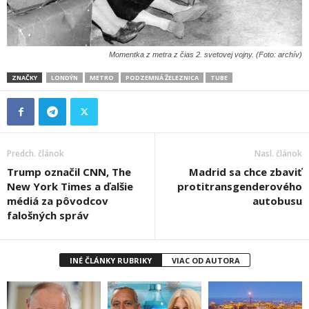
Momentka z metra z čias 2. svetovej vojny. (Foto: archív)
ZNAČKY
LONDÝN
METRO
PODZEMNÁ ŽELEZNICA
TUBE
Predch. článok
Nasl. článok
Trump označil CNN, The
Madrid sa chce zbaviť
New York Times a ďalšie
protitransgenderového
médiá za pôvodcov
autobusu
falošných správ
INÉ ČLÁNKY RUBRIKY
VIAC OD AUTORA