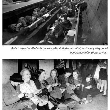
Počas vojny Londýnčania metro využívali aj ako bezpečný podzemný úkryt pred
bombardovaním. (Foto: archív)