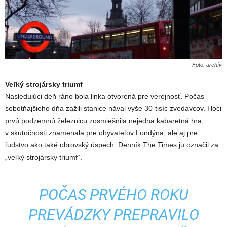
Foto: archív
Veľký strojársky triumf
Nasledujúci deň ráno bola linka otvorená pre verejnosť. Počas
sobotňajšieho dňa zažili stanice nával vyše 30-tisíc zvedavcov. Hoci
prvú podzemnú železnicu zosmiešnila nejedna kabaretná hra,
v skutočnosti znamenala pre obyvateľov Londýna, ale aj pre
ľudstvo ako také obrovský úspech. Denník The Times ju označil za
„veľký strojársky triumf“.
POČAS PRVÉHO ROKU
PREVÁDZKY PREPRAVILO