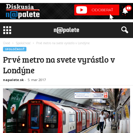
Úvod
Spoločnosť
Prvé metro na svete vyrástlo v Londýne
SPOLOČNOSŤ
Prvé metro na svete vyrástlo v
Londýne
napalete.sk
-
5. mar 2017