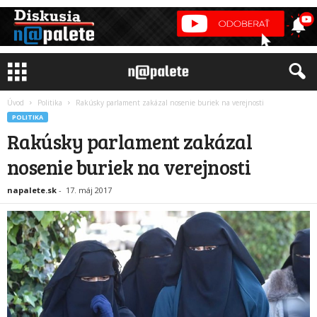
Úvod
Politika
Rakúsky parlament zakázal nosenie buriek na verejnosti
POLITIKA
Rakúsky parlament zakázal
nosenie buriek na verejnosti
napalete.sk
-
17. máj 2017