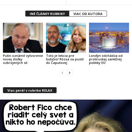
INÉ ČLÁNKY RUBRIKY
VIAC OD AUTORA
Putin oznámil vytvorenie
Toto je lekcia pre
Londýn odchádza od
novej zložky
ľudstvo! Rózsa sa pustil
protiruskej sankčnej
ozbrojených síl
do Čaputovej
politiky EÚ
Viac perál v rubrike RELAX