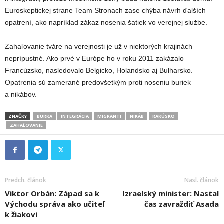
Euroskeptickej strane Team Stronach zase chýba návrh ďalších
opatrení, ako napríklad zákaz nosenia šatiek vo verejnej službe.
Zahaľovanie tváre na verejnosti je už v niektorých krajinách
neprípustné. Ako prvé v Európe ho v roku 2011 zakázalo
Francúzsko, nasledovalo Belgicko, Holandsko aj Bulharsko.
Opatrenia sú zamerané predovšetkým proti noseniu buriek
a nikábov.
ZNAČKY
BURKA
INTEGRÁCIA
MIGRANTI
NIKÁB
RAKÚSKO
ZAHAĽOVANIE
Predch. článok
Nasl. článok
Viktor Orbán: Západ sa k
Izraelský minister: Nastal
Východu správa ako učiteľ
čas zavraždiť Asada
k žiakovi