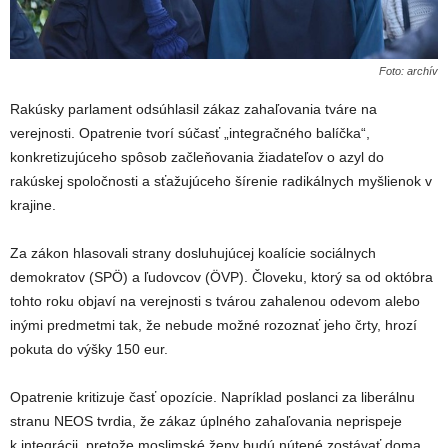
Foto: archív
Rakúsky parlament odsúhlasil zákaz zahaľovania tváre na
verejnosti. Opatrenie tvorí súčasť „integračného balíčka“,
konkretizujúceho spôsob začleňovania žiadateľov o azyl do
rakúskej spoločnosti a sťažujúceho šírenie radikálnych myšlienok v
krajine.
Za zákon hlasovali strany dosluhujúcej koalície sociálnych
demokratov (SPÖ) a ľudovcov (ÖVP). Človeku, ktorý sa od októbra
tohto roku objaví na verejnosti s tvárou zahalenou odevom alebo
inými predmetmi tak, že nebude možné rozoznať jeho črty, hrozí
pokuta do výšky 150 eur.
Opatrenie kritizuje časť opozície. Napríklad poslanci za liberálnu
stranu NEOS tvrdia, že zákaz úplného zahaľovania neprispeje
k integrácii, pretože moslimské ženy budú nútené zostávať doma.