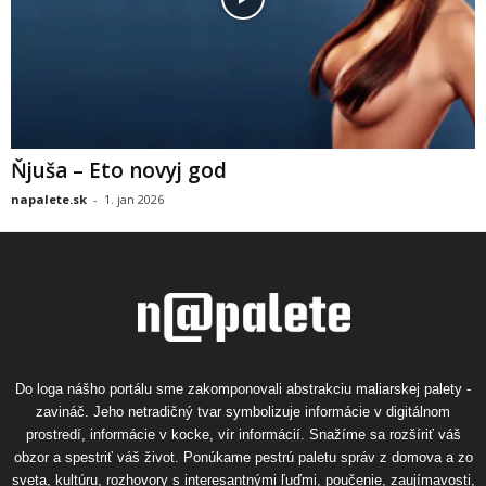
Ňjuša – Eto novyj god
napalete.sk
-
1. jan 2026
Do loga nášho portálu sme zakomponovali abstrakciu maliarskej palety -
zavináč. Jeho netradičný tvar symbolizuje informácie v digitálnom
prostredí, informácie v kocke, vír informácií. Snažíme sa rozšíriť váš
obzor a spestriť váš život. Ponúkame pestrú paletu správ z domova a zo
sveta, kultúru, rozhovory s interesantnými ľuďmi, poučenie, zaujímavosti,