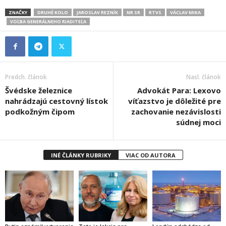
ZNAČKY
DRUHÉ KOLO
JAROSLAV REZNÍK
NR SR
RTVS
VÁCLAV MIKA
VOĽBA GENERÁLNEHO RIADITEĽA
Predch. článok
Nasl. článok
Švédske železnice
Advokát Para: Lexovo
nahrádzajú cestovný lístok
víťazstvo je dôležité pre
podkožným čipom
zachovanie nezávislosti
súdnej moci
INÉ ČLÁNKY RUBRIKY
VIAC OD AUTORA