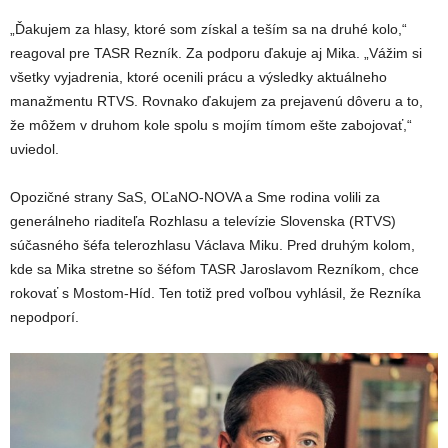
„Ďakujem za hlasy, ktoré som získal a teším sa na druhé kolo,“
reagoval pre TASR Rezník. Za podporu ďakuje aj Mika. „Vážim si
všetky vyjadrenia, ktoré ocenili prácu a výsledky aktuálneho
manažmentu RTVS. Rovnako ďakujem za prejavenú dôveru a to,
že môžem v druhom kole spolu s mojím tímom ešte zabojovať,“
uviedol.
Opozičné strany SaS, OĽaNO-NOVA a Sme rodina volili za
generálneho riaditeľa Rozhlasu a televízie Slovenska (RTVS)
súčasného šéfa telerozhlasu Václava Miku. Pred druhým kolom,
kde sa Mika stretne so šéfom TASR Jaroslavom Rezníkom, chce
rokovať s Mostom-Híd. Ten totiž pred voľbou vyhlásil, že Rezníka
nepodporí.