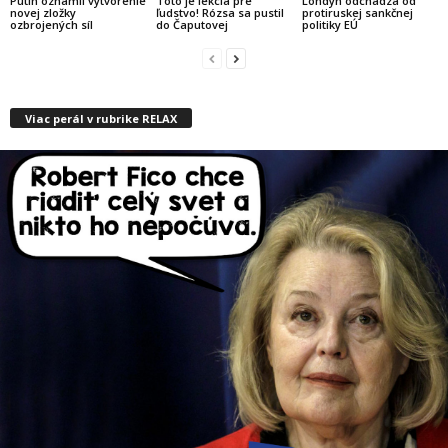
Putin oznámil vytvorenie
Toto je lekcia pre
Londýn odchádza od
novej zložky
ľudstvo! Rózsa sa pustil
protiruskej sankčnej
ozbrojených síl
do Čaputovej
politiky EÚ
Viac perál v rubrike RELAX