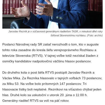
Jaroslav Rezník je v súčasnosti generálnym riaditeľom TASR, v minulosti dlhé roky
šéfoval Slovenskému rozhlasu. (Foto: archív)
Poslanci Národnej rady SR zatiaľ nerozhodli o tom, kto v auguste
tohto roka zasadne do kresla šéfa verejnoprávneho Rozhlasu a
televízie Slovenska (RTVS). V tajnej voľbe totiž nezískal žiaden z
osmičky kandidátov nadpolovičnú väčšinu hlasov poslancov.
Do druhého kola o post šéfa RTVS postúpili Jaroslav Rezník a
Václav Mika. Za Rezníka hlasovalo v tajných voľbách 73 poslancov,
za Miku 53. Na voľbe bolo prítomných 147 poslancov. Tri
hlasovacie lístky boli neplatné. Rezníkovi na víťazstvo chýbal jeden
hlas. Druhé kolo sa uskutoční v utorok 20. júna o 11:00 h.
Generálny riaditeľ RTVS sa volí na päť rokov.