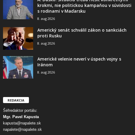
krokmi, nie politickou kampaňou v súvislosti
s rodinami v Maďarsku
8. aug 2026
Americký senát schválil zákon o sankciách
proti Rusku
8. aug 2026
Americké velenie neverí v úspech vojny s
Iránom
8. aug 2026
REDAKCIA
Šéfredaktor portálu:
Mgr. Pavel Kapusta
kapusta@napalete.sk
napalete@napalete.sk