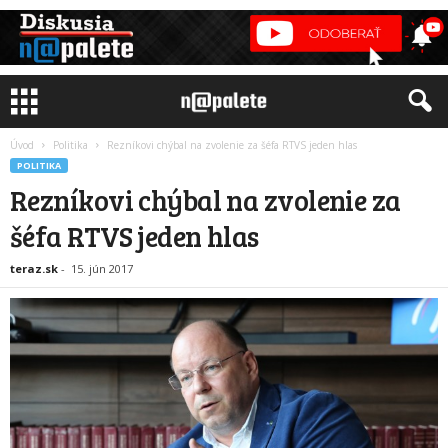
Úvod
Politika
Rezníkovi chýbal na zvolenie za šéfa RTVS jeden hlas
POLITIKA
Rezníkovi chýbal na zvolenie za
šéfa RTVS jeden hlas
teraz.sk
-
15. jún 2017