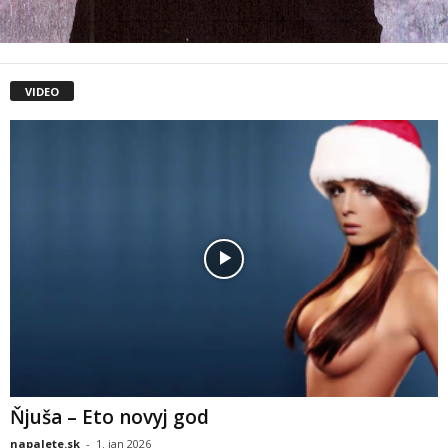
VIDEO
Ňjuša – Eto novyj god
napalete.sk
-
1. jan 2026