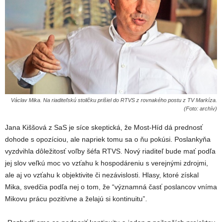
Václav Mika. Na riaditeľskú stoličku prišiel do RTVS z rovnakého postu z TV Markíza.
(Foto: archív)
Jana Kiššová z SaS je síce skeptická, že Most-Híd dá prednosť
dohode s opozíciou, ale napriek tomu sa o ňu pokúsi. Poslankyňa
vyzdvihla dôležitosť voľby šéfa RTVS. Nový riaditeľ bude mať podľa
jej slov veľkú moc vo vzťahu k hospodáreniu s verejnými zdrojmi,
ale aj vo vzťahu k objektivite či nezávislosti. Hlasy, ktoré získal
Mika, svedčia podľa nej o tom, že “významná časť poslancov vníma
Mikovu prácu pozitívne a želajú si kontinuitu”.