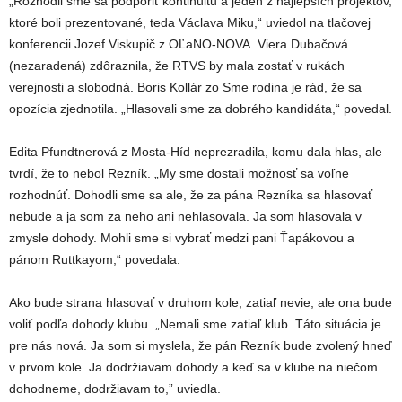
„Rozhodli sme sa podporiť kontinuitu a jeden z najlepších projektov,
ktoré boli prezentované, teda Václava Miku,“ uviedol na tlačovej
konferencii Jozef Viskupič z OĽaNO-NOVA. Viera Dubačová
(nezaradená) zdôraznila, že RTVS by mala zostať v rukách
verejnosti a slobodná. Boris Kollár zo Sme rodina je rád, že sa
opozícia zjednotila. „Hlasovali sme za dobrého kandidáta,“ povedal.
Edita Pfundtnerová z Mosta-Híd neprezradila, komu dala hlas, ale
tvrdí, že to nebol Rezník. „My sme dostali možnosť sa voľne
rozhodnúť. Dohodli sme sa ale, že za pána Rezníka sa hlasovať
nebude a ja som za neho ani nehlasovala. Ja som hlasovala v
zmysle dohody. Mohli sme si vybrať medzi pani Ťapákovou a
pánom Ruttkayom,“ povedala.
Ako bude strana hlasovať v druhom kole, zatiaľ nevie, ale ona bude
voliť podľa dohody klubu. „Nemali sme zatiaľ klub. Táto situácia je
pre nás nová. Ja som si myslela, že pán Rezník bude zvolený hneď
v prvom kole. Ja dodržiavam dohody a keď sa v klube na niečom
dohodneme, dodržiavam to,” uviedla.