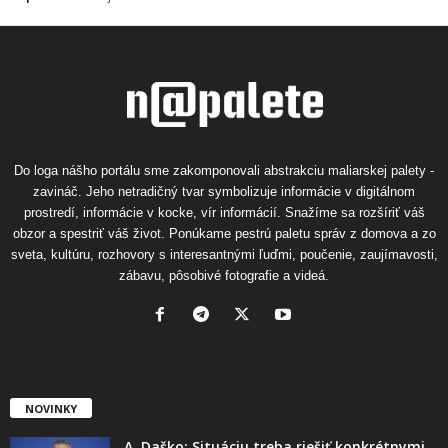
Do loga nášho portálu sme zakomponovali abstrakciu maliarskej palety -
zavináč. Jeho netradičný tvar symbolizuje informácie v digitálnom
prostredí, informácie v kocke, vír informácií. Snažíme sa rozšíriť váš
obzor a spestriť váš život. Ponúkame pestrú paletu správ z domova a zo
sveta, kultúru, rozhovory s interesantnými ľuďmi, poučenie, zaujímavosti,
zábavu, pôsobivé fotografie a videá.
NOVINKY
A. Daško: Situáciu treba riešiť konkrétnymi