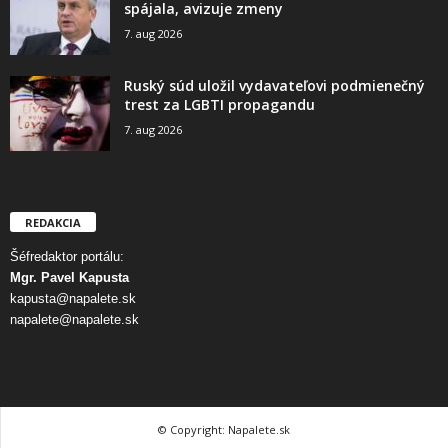
spájala, avizuje zmeny
7. aug 2026
Ruský súd uložil vydavateľovi podmienečný
trest za LGBTI propagandu
7. aug 2026
REDAKCIA
Šéfredaktor portálu:
Mgr. Pavel Kapusta
kapusta@napalete.sk
napalete@napalete.sk
© Copyright: Napalete.sk