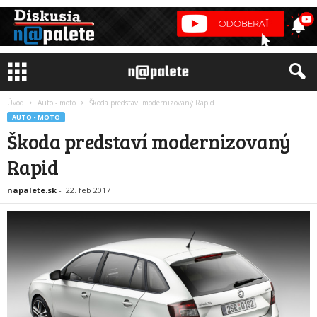
Úvod
Auto - moto
Škoda predstaví modernizovaný Rapid
AUTO - MOTO
Škoda predstaví modernizovaný
Rapid
napalete.sk
-
22. feb 2017