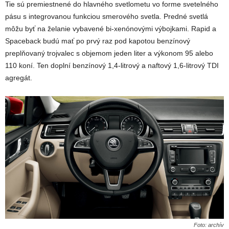
Tie sú premiestnené do hlavného svetlometu vo forme svetelného
pásu s integrovanou funkciou smerového svetla. Predné svetlá
môžu byť na želanie vybavené bi-xenónovými výbojkami. Rapid a
Spaceback budú mať po prvý raz pod kapotou benzínový
preplňovaný trojvalec s objemom jeden liter a výkonom 95 alebo
110 koní. Ten doplní benzínový 1,4-litrový a naftový 1,6-litrový TDI
agregát.
Foto: archív