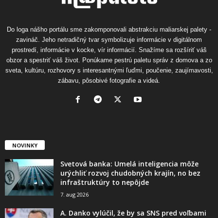
Do loga nášho portálu sme zakomponovali abstrakciu maliarskej palety -
zavináč. Jeho netradičný tvar symbolizuje informácie v digitálnom
prostredí, informácie v kocke, vír informácií. Snažíme sa rozšíriť váš
obzor a spestriť váš život. Ponúkame pestrú paletu správ z domova a zo
sveta, kultúru, rozhovory s interesantnými ľuďmi, poučenie, zaujímavosti,
zábavu, pôsobivé fotografie a videá.
NOVINKY
Svetová banka: Umelá inteligencia môže
urýchliť rozvoj chudobných krajín, no bez
infraštruktúry to nepôjde
7. aug 2026
A. Danko vylúčil, že by sa SNS pred voľbami