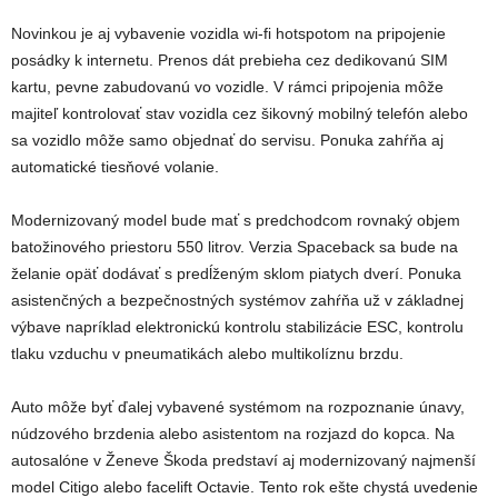
​Novinkou je aj vybavenie vozidla wi-fi hotspotom na pripojenie
posádky k internetu. Prenos dát prebieha cez dedikovanú SIM
kartu, pevne zabudovanú vo vozidle. V rámci pripojenia môže
majiteľ kontrolovať stav vozidla cez šikovný mobilný telefón alebo
sa vozidlo môže samo objednať do servisu. Ponuka zahŕňa aj
automatické tiesňové volanie.
Modernizovaný model bude mať s predchodcom rovnaký objem
batožinového priestoru 550 litrov. Verzia Spaceback sa bude na
želanie opäť dodávať s predĺženým sklom piatych dverí. Ponuka
asistenčných a bezpečnostných systémov zahŕňa už v základnej
výbave napríklad elektronickú kontrolu stabilizácie ESC, kontrolu
tlaku vzduchu v pneumatikách alebo multikolíznu brzdu.
Auto môže byť ďalej vybavené systémom na rozpoznanie únavy,
núdzového brzdenia alebo asistentom na rozjazd do kopca. Na
autosalóne v Ženeve Škoda predstaví aj modernizovaný najmenší
model Citigo alebo facelift Octavie. Tento rok ešte chystá uvedenie