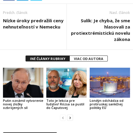
Predch. článok
Nasl. článok
Nízke úroky predražili ceny
Sulík: Je chyba, že sme
nehnuteľností v Nemecku
hlasovali za
protiextrémistickú novelu
zákona
INÉ ČLÁNKY RUBRIKY
VIAC OD AUTORA
Putin oznámil vytvorenie
Toto je lekcia pre
Londýn odchádza od
novej zložky
ľudstvo! Rózsa sa pustil
protiruskej sankčnej
ozbrojených síl
do Čaputovej
politiky EÚ