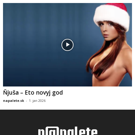
Ňjuša – Eto novyj god
napalete.sk
-
1. jan 2026