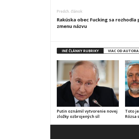
Predch. článok
Rakúska obec Fucking sa rozhodla 
zmenu názvu
INÉ ČLÁNKY RUBRIKY
VIAC OD AUTORA
Putin oznámil vytvorenie novej
Toto je
zložky ozbrojených síl
Rózsa s