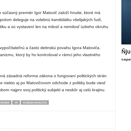
ko súčasný premiér Igor Matovič založí hnutie, ktoré má
e potom deleguje na volebnú kandidátku všelijakých ľudí,
itiku a sú vystavení len na milosť a nemilosť úzkeho okruhu
ypočítateľnú a často detinskú povahu Igora Matoviča.
Ňju
anizmu, ktorý by ho kontroloval v rámci jeho vlastného
napal
bná zásadná reforma zákona o fungovaní politických strán.
e niekto aj po Matovičovom odchode z politiky bude viesť
om najprv svoj politický subjekt a neskôr aj celú krajinu.
RODINA
SR
VLÁDNA KOALÍCIA