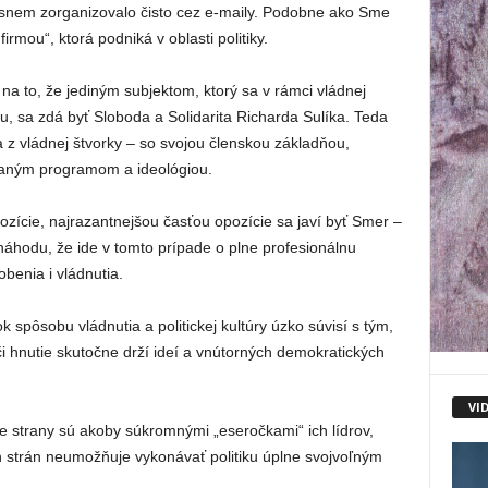
 snem zorganizovalo čisto cez e-maily. Podobne ako Sme
irmou“, ktorá podniká v oblasti politiky.
j na to, že jediným subjektom, ktorý sa v rámci vládnej
u, sa zdá byť Sloboda a Solidarita Richarda Sulíka. Teda
 z vládnej štvorky – so svojou členskou základňou,
vaným programom a ideológiou.
zície, najrazantnejšou časťou opozície sa javí byť Smer –
náhodu, že ide v tomto prípade o plne profesionálnu
benia i vládnutia.
 spôsobu vládnutia a politickej kultúry úzko súvisí s tým,
 či hnutie skutočne drží ideí a vnútorných demokratických
VI
e strany sú akoby súkromnými „eseročkami“ ich lídrov,
h strán neumožňuje vykonávať politiku úplne svojvoľným