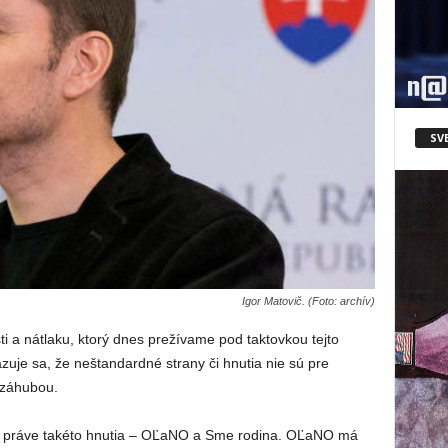
SV
Igor Matovič. (Foto: archív)
 a nátlaku, ktorý dnes prežívame pod taktovkou tejto
zuje sa, že neštandardné strany či hnutia nie sú pre
 záhubou.
sú práve takéto hnutia – OĽaNO a Sme rodina. OĽaNO má