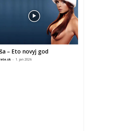
ša – Eto novyj god
ete.sk
-
1. jan 2026