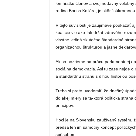
len hŕstku členov a svoj nedávny volebný
rodina Borisa Kollára, je skôr “súkromnou f
V tejto súvislosti je zaujímavé poukázať a
koalície vie ako-tak držať zdravého rozum
vlastne jediná skutočne štandardná strana
organizačnou štruktúrou a jasne deklaro
Ak sa pozrieme na prácu parlamentnej opo
sociálna demokracia. Asi tu zase nejde o 
a štandardnú stranu s dlhou históriou pôso
Treba si preto uvedomiť, že dnešný úpadok
do akej miery sa tá-ktorá politická strana
princípov.
Hoci je na Slovensku zaužívaný systém, ž
predsa len im samotný koncept politickýc
spôsobom.