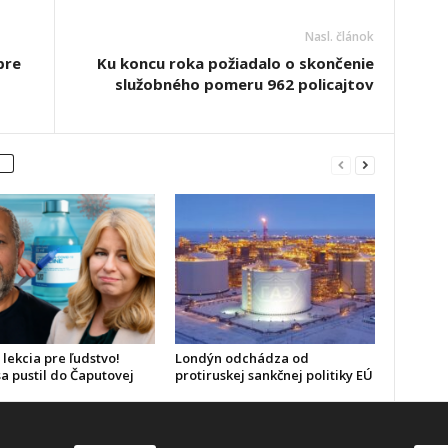
Nasl. článok
pre
Ku koncu roka požiadalo o skončenie
služobného pomeru 962 policajtov
 lekcia pre ľudstvo!
Londýn odchádza od
a pustil do Čaputovej
protiruskej sankčnej politiky EÚ