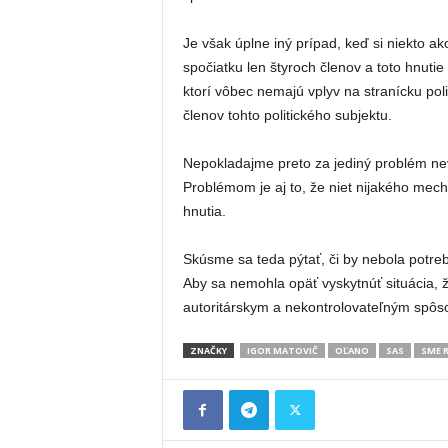
Je však úplne iný prípad, keď si niekto a
spočiatku len štyroch členov a toto hnuti
ktorí vôbec nemajú vplyv na stranícku pol
členov tohto politického subjektu.
Nepokladajme preto za jediný problém nev
Problémom je aj to, že niet nijakého mech
hnutia.
Skúsme sa teda pýtať, či by nebola potre
Aby sa nemohla opäť vyskytnúť situácia, ž
autoritárskym a nekontrolovateľným spôsob
ZNAČKY
IGOR MATOVIČ
OĽANO
SAS
SME 