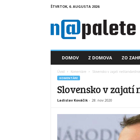
ŠTVRTOK, 6. AUGUSTA 2026
n
a
p
a
l
e
t
DOMOV
Z DOMOVA
ZO ZAHR
e
.
Úvod
Komentáre
Slovensko v zajatí neštandardnos
s
KOMENTÁRE
k
Slovensko v zajatí
Ladislav Kováčik
-
28. nov 2020