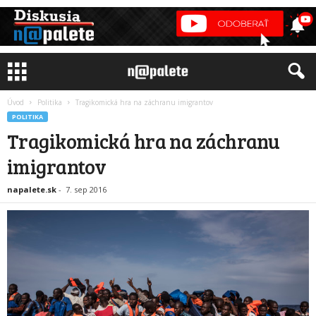
Úvod
Politika
Tragikomická hra na záchranu imigrantov
POLITIKA
Tragikomická hra na záchranu
imigrantov
napalete.sk
-
7. sep 2016