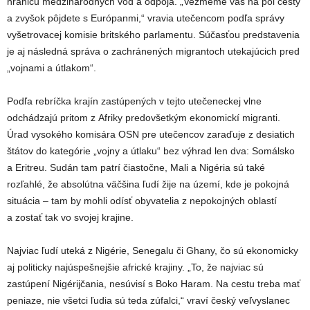
hranicu medzinárodných vôd a odpoja. „Vezmeme vás na pol cesty
a zvyšok pôjdete s Európanmi,“ vravia utečencom podľa správy
vyšetrovacej komisie britského parlamentu. Súčasťou predstavenia
je aj následná správa o zachránených migrantoch utekajúcich pred
„vojnami a útlakom“.
Podľa rebríčka krajín zastúpených v tejto utečeneckej vlne
odchádzajú pritom z Afriky predovšetkým ekonomickí migranti.
Úrad vysokého komisára OSN pre utečencov zaraďuje z desiatich
štátov do kategórie „vojny a útlaku“ bez výhrad len dva: Somálsko
a Eritreu. Sudán tam patrí čiastočne, Mali a Nigéria sú také
rozľahlé, že absolútna väčšina ľudí žije na území, kde je pokojná
situácia – tam by mohli odísť obyvatelia z nepokojných oblastí
a zostať tak vo svojej krajine.
Najviac ľudí uteká z Nigérie, Senegalu či Ghany, čo sú ekonomicky
aj politicky najúspešnejšie africké krajiny. „To, že najviac sú
zastúpení Nigérijčania, nesúvisí s Boko Haram. Na cestu treba mať
peniaze, nie všetci ľudia sú teda zúfalci,“ vraví český veľvyslanec