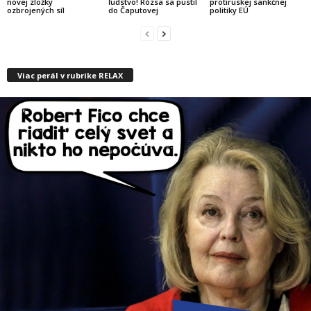
novej zložky
ľudstvo! Rózsa sa pustil
protiruskej sankčnej
ozbrojených síl
do Čaputovej
politiky EÚ
Viac perál v rubrike RELAX