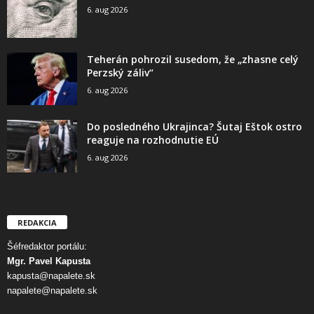
6. aug 2026
Teherán pohrozil susedom, že „zhasne celý
Perzský záliv“
6. aug 2026
Do posledného Ukrajinca? Šutaj Eštok ostro
reaguje na rozhodnutie EÚ
6. aug 2026
REDAKCIA
Šéfredaktor portálu:
Mgr. Pavel Kapusta
kapusta@napalete.sk
napalete@napalete.sk