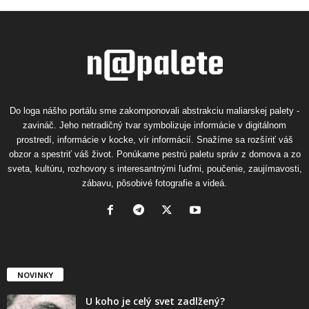
Do loga nášho portálu sme zakomponovali abstrakciu maliarskej palety -
zavináč. Jeho netradičný tvar symbolizuje informácie v digitálnom
prostredí, informácie v kocke, vír informácií. Snažíme sa rozšíriť váš
obzor a spestriť váš život. Ponúkame pestrú paletu správ z domova a zo
sveta, kultúru, rozhovory s interesantnými ľuďmi, poučenie, zaujímavosti,
zábavu, pôsobivé fotografie a videá.
NOVINKY
U koho je celý svet zadlžený?