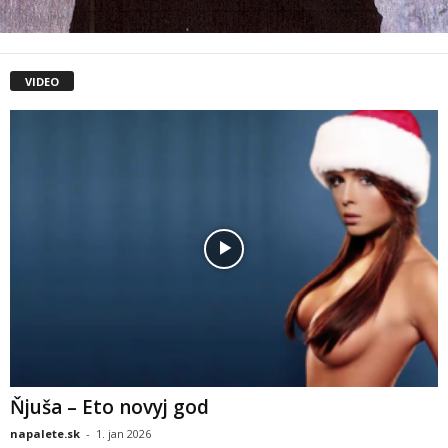
VIDEO
Ňjuša – Eto novyj god
napalete.sk
-
1. jan 2026