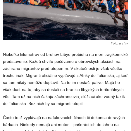
Foto: archív
Niekoľko kilometrov od brehov Líbye prebieha na mori tragikomické
predstavenie. Každú chvíľu počúvame o obrovských akciách na
záchranu migrantov pred utopením. V skutočnosti je však všetko
trochu inak. Migranti oficiálne vyplávajú z Afriky do Talianska, aj keď
sa tam nikdy nemôžu doplaviť. Na to im nestačí palivo. Majú ho
však dosť na to, aby sa dostali na hranicu líbyjských teritoriálnych
vôd. Tam už na nich čakajú záchrancovia, slúžiaci ako vodný taxík
do Talianska. Bez nich by sa migranti utopili.
Často totiž vyplávajú na nafukovacích člnoch či dokonca deravých
bárkach. Niekedy nemajú ani motor – pašeráci ich dotiahnu na