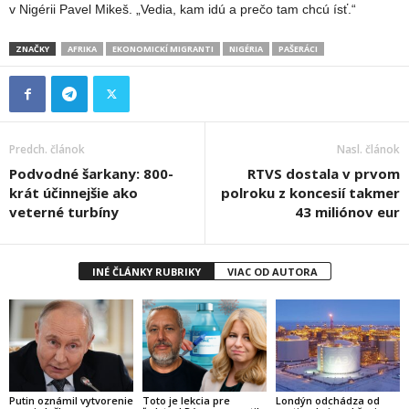
v Nigérii Pavel Mikeš. „Vedia, kam idú a prečo tam chcú ísť.“
ZNAČKY
AFRIKA
EKONOMICKÍ MIGRANTI
NIGÉRIA
PAŠERÁCI
Predch. článok
Nasl. článok
Podvodné šarkany: 800-
RTVS dostala v prvom
krát účinnejšie ako
polroku z koncesií takmer
veterné turbíny
43 miliónov eur
INÉ ČLÁNKY RUBRIKY
VIAC OD AUTORA
Putin oznámil vytvorenie
Toto je lekcia pre
Londýn odchádza od