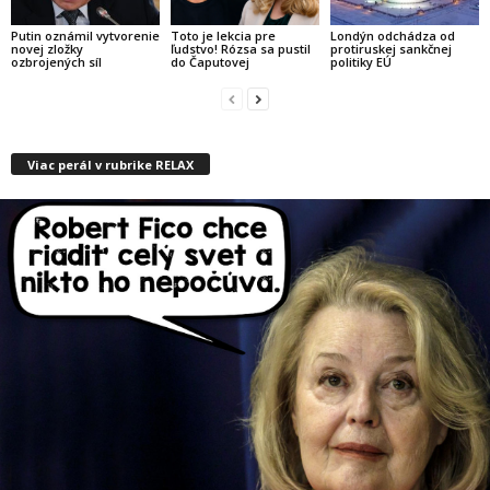
Putin oznámil vytvorenie
Toto je lekcia pre
Londýn odchádza od
novej zložky
ľudstvo! Rózsa sa pustil
protiruskej sankčnej
ozbrojených síl
do Čaputovej
politiky EÚ
Viac perál v rubrike RELAX