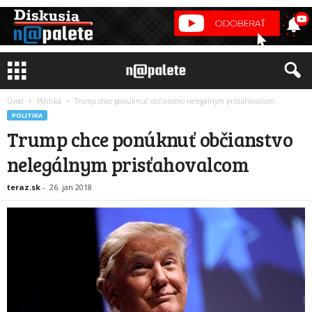
Úvod
Politika
Trump chce ponúknuť občianstvo nelegálnym prisťahovalcom
POLITIKA
Trump chce ponúknuť občianstvo
nelegálnym prisťahovalcom
teraz.sk
-
26. jan 2018