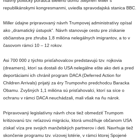
hlavný politický poradca Bieleho domu Stephen Miller s
republikánskymi kongresmanmi, uviedla spravodajská stanica BBC.
Miller údajne pripravovaný návrh Trumpovej administratívy opísal
ako „dramatický ústupok“. Návrh stanovuje cestu pre získanie
občianstva pre zhruba 1,8 milióna nelegálnych imigrantov, a to v
časovom rámci 10 – 12 rokov.
Asi 700 000 z týchto prisťahovalcov predstavujú tzv. rojkovia
(dreamers), ktorí sa dostali do USA nelegálne ešte ako deti a pred
deportáciami ich chránil program DACA (Deferred Action for
Children Arrivals) prijatý za éry Trumpovho predchodcu Baracka
Obamu. Zvyšných 1,1 milióna sú prisťahovalci, ktorí sa síce o
ochranu v rámci DACA neuchádzali, mali však na ňu nárok.
Pripravovaný legislatívny návrh chce tiež obmedziť Trumpom
kritizovanú tzv. reťazovú migráciu, ktorá umožňuje občanom USA
získať víza pre svojich manželských partnerov i deti. Navrhuje tiež
skončenie programu tzv. vízovej lotérie, v rámci ktorej Spojené