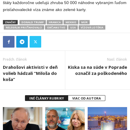
štáty každoročne udeľujú zhruba 50 000 náhodne vybraným ľuďom
prisťahovalecké víza známe ako zelené karty.
ZNAČKY
DONALD TRUMP
HRANICA
MEXIKO
MÚR
NELEGÁLNI PRISŤAHOVALCI
OBČIANSTVO
USA
VÍZOVÁ LOTÉRIA
Predch. článok
Nasl. článok
Drahošovi aktivisti v deň
Kiska sa na súde v Poprade
volieb hádzali “Miloša do
označil za poškodeného
koša”
INÉ ČLÁNKY RUBRIKY
VIAC OD AUTORA