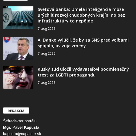
Svetová banka: Umelá inteligencia môže
urýchliť rozvoj chudobných krajín, no bez
infraštruktúry to nepôjde
7. aug 2026
A. Danko vylúčil, že by sa SNS pred voľbami
spájala, avizuje zmeny
7. aug 2026
Ruský súd uložil vydavateľovi podmienečný
trest za LGBTI propagandu
7. aug 2026
REDAKCIA
Šéfredaktor portálu:
Mgr. Pavel Kapusta
kapusta@napalete.sk