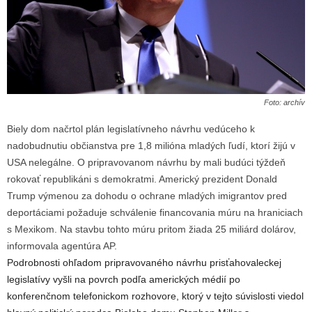
Foto: archív
Biely dom načrtol plán legislatívneho návrhu vedúceho k
nadobudnutiu občianstva pre 1,8 milióna mladých ľudí, ktorí žijú v
USA nelegálne. O pripravovanom návrhu by mali budúci týždeň
rokovať republikáni s demokratmi. Americký prezident Donald
Trump výmenou za dohodu o ochrane mladých imigrantov pred
deportáciami požaduje schválenie financovania múru na hraniciach
s Mexikom. Na stavbu tohto múru pritom žiada 25 miliárd dolárov,
informovala agentúra AP.
Podrobnosti ohľadom pripravovaného návrhu prisťahovaleckej
legislatívy vyšli na povrch podľa amerických médií po
konferenčnom telefonickom rozhovore, ktorý v tejto súvislosti viedol