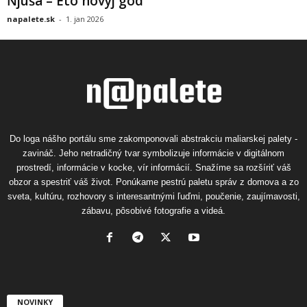
Ňjuša – Eto novyj god
napalete.sk
-
1. jan 2026
Do loga nášho portálu sme zakomponovali abstrakciu maliarskej palety -
zavináč. Jeho netradičný tvar symbolizuje informácie v digitálnom
prostredí, informácie v kocke, vír informácií. Snažíme sa rozšíriť váš
obzor a spestriť váš život. Ponúkame pestrú paletu správ z domova a zo
sveta, kultúru, rozhovory s interesantnými ľuďmi, poučenie, zaujímavosti,
zábavu, pôsobivé fotografie a videá.
NOVINKY