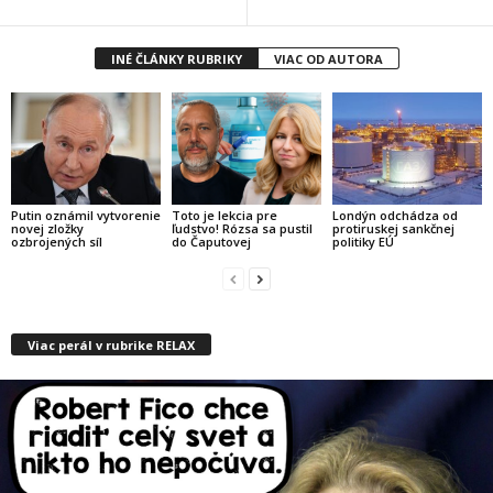
INÉ ČLÁNKY RUBRIKY
VIAC OD AUTORA
Putin oznámil vytvorenie
Toto je lekcia pre
Londýn odchádza od
novej zložky
ľudstvo! Rózsa sa pustil
protiruskej sankčnej
ozbrojených síl
do Čaputovej
politiky EÚ
Viac perál v rubrike RELAX