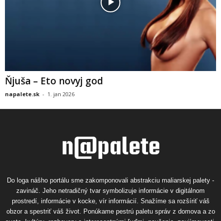
Ňjuša – Eto novyj god
napalete.sk
-
1. jan 2026
Do loga nášho portálu sme zakomponovali abstrakciu maliarskej palety -
zavináč. Jeho netradičný tvar symbolizuje informácie v digitálnom
prostredí, informácie v kocke, vír informácií. Snažíme sa rozšíriť váš
obzor a spestriť váš život. Ponúkame pestrú paletu správ z domova a zo