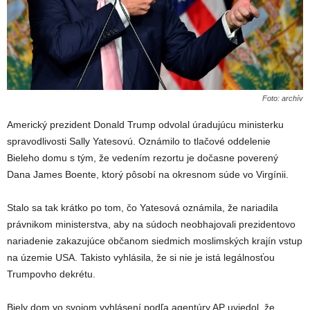
Foto: archív
Americký prezident Donald Trump odvolal úradujúcu ministerku
spravodlivosti Sally Yatesovú. Oznámilo to tlačové oddelenie
Bieleho domu s tým, že vedením rezortu je dočasne poverený
Dana James Boente, ktorý pôsobí na okresnom súde vo Virgínii.
Stalo sa tak krátko po tom, čo Yatesová oznámila, že nariadila
právnikom ministerstva, aby na súdoch neobhajovali prezidentovo
nariadenie zakazujúce občanom siedmich moslimských krajín vstup
na územie USA. Takisto vyhlásila, že si nie je istá legálnosťou
Trumpovho dekrétu.
Biely dom vo svojom vyhlásení podľa agentúry AP uviedol, že