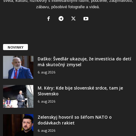
sveta, kultúru, rozhovory s interesantnými ľuďmi, poučenie, zaujímavosti,
zábavu, pôsobivé fotografie a videá.
NOVINKY
Daško: Švedlár ukazuje, že investícia do detí
má skutočný zmysel
6. aug 2026
M. Kéry: Kde bije slovenské srdce, tam je
Slovensko
6. aug 2026
Zelenskyj hovoril so šéfom NATO o
dodávkach rakiet
6. aug 2026