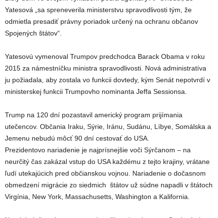
Yatesová „sa spreneverila ministerstvu spravodlivosti tým, že
odmietla presadiť právny poriadok určený na ochranu občanov
Spojených štátov“.
Yatesovú vymenoval Trumpov predchodca Barack Obama v roku
2015 za námestníčku ministra spravodlivosti. Nová administratíva
ju požiadala, aby zostala vo funkcii dovtedy, kým Senát nepotvrdí v
ministerskej funkcii Trumpovho nominanta Jeffa Sessionsa.
Trump na 120 dní pozastavil americký program prijímania
utečencov. Občania Iraku, Sýrie, Iránu, Sudánu, Líbye, Somálska a
Jemenu nebudú môcť 90 dní cestovať do USA.
Prezidentovo nariadenie je najprísnejšie voči Sýrčanom – na
neurčitý čas zakázal vstup do USA každému z tejto krajiny, vrátane
ľudí utekajúcich pred občianskou vojnou. Nariadenie o dočasnom
obmedzení migrácie zo siedmich štátov už súdne napadli v štátoch
Virgínia, New York, Massachusetts, Washington a Kalifornia.