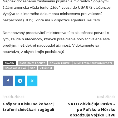
Napriek dočasnému zastaveniu prijímania migrantov Spojenými
štátmi americká vláda tento týždeň vpustí do USA 872 utečencov.
Vyplýva to z interného dokumentu ministerstva pre vnútornú
bezpečnosť (DHS), ktoré má k dispozícii agentúra Reuters.
Nemenovaný predstaviteľ ministerstva túto skutočnosť potvrdil s
tým, že ide o utečencov, ktorých presídlenie bolo schválené ešte
predtým, než dekrét nadobudol účinnosť. V dokumente sa
neuvádza, z akých krajín pochádzajú.
ZNAČKY
DANA JAMES BOENTE
DONALD TRUMP
MINISTERKA SPRAVODLIVOSTI
SALLY YATESOVÁ
USA
UTEČENCI
Predch. článok
Nasl. článok
Gašpar u Kisku na koberci,
NATO obkľučuje Rusko –
trafení slniečkari zagágali
po Poľsku a Nórsku
obsadzuje vojsko Litvu