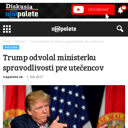
Úvod
Politika
Trump odvolal ministerku spravodlivosti pre utečencov
POLITIKA
Trump odvolal ministerku
spravodlivosti pre utečencov
napalete.sk
-
1. feb 2017