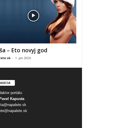
ša – Eto novyj god
ete.sk
-
1. jan 2026
DAKCIA
aktor portálu:
Pavel Kapusta
ta@napalete.sk
ete@napalete.sk