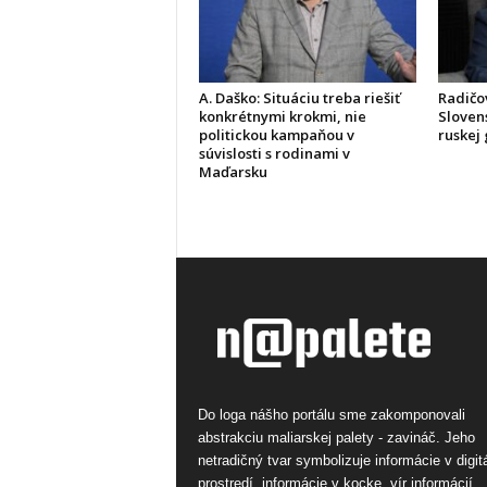
A. Daško: Situáciu treba riešiť
Radičov
konkrétnymi krokmi, nie
Slovens
politickou kampaňou v
ruskej
súvislosti s rodinami v
Maďarsku
Do loga nášho portálu sme zakomponovali
abstrakciu maliarskej palety - zavináč. Jeho
netradičný tvar symbolizuje informácie v digi
prostredí, informácie v kocke, vír informácií.