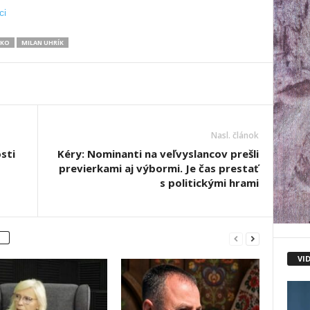
ci
LKO
MILAN UHRÍK
Nasl. článok
sti
Kéry: Nominanti na veľvyslancov prešli
previerkami aj výbormi. Je čas prestať
s politickými hrami
VI