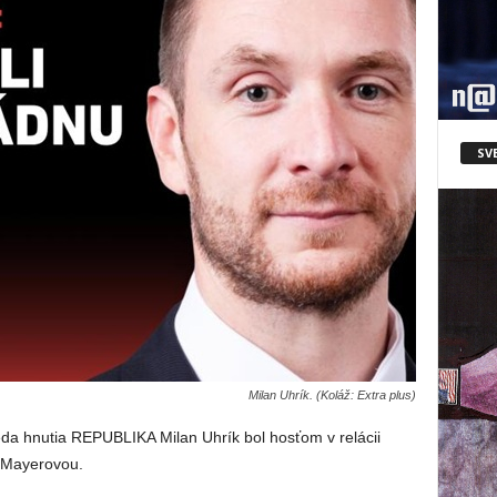
SV
Milan Uhrík. (Koláž: Extra plus)
a hnutia REPUBLIKA Milan Uhrík bol hosťom v relácii
 Mayerovou.