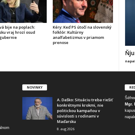
á bije na poplach:
Kéry: Keď PS útočí na slovenský
ku vraj hrozí osud
folklór: Kultúrny
 gubernie
analfabetizmus v priamom
prenose
Ňju
napal
NOVINKY
RE
Šéfred
A. Daško: Situáciu treba riešiť
Mgr. 
konkrétnymi krokmi, nie
politickou kampaňou v
kapus
súvislosti s rodinami v
napal
Maďarsku
tálnom
8. aug 2026