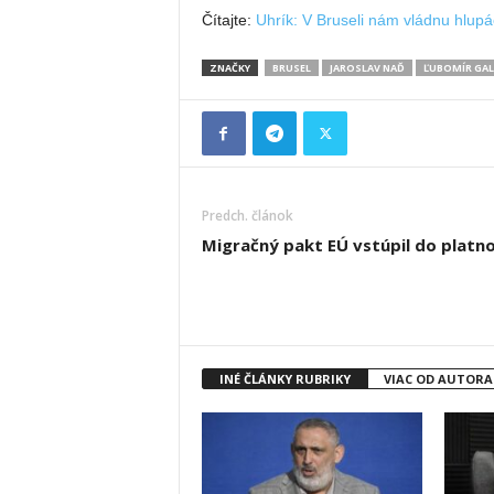
Čítajte:
Uhrík: V Bruseli nám vládnu hlupá
ZNAČKY
BRUSEL
JAROSLAV NAĎ
ĽUBOMÍR GA
Predch. článok
Migračný pakt EÚ vstúpil do platno
INÉ ČLÁNKY RUBRIKY
VIAC OD AUTORA