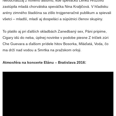
Neodchádzaj z nového albumu, kde speváčku Lenku Hrůzovú
zastúpila mladá chorvátska speváčka Nina Kraljičová. V hľadisku
arény zimného štadióna sa zišlo trojgeneračné publikum a spievali
všetci – mladší, mladí aj dospeláci a súpútnici členov skupiny.
To platilo aj pri ďalších skladbách Zanedbaný sex, Páni pripime,
Cigary idú do neba, úplnej novinke v podobe piesne Z tričiek zúri
Che Guevara a ďalšom prídele hitov Bosorka, Mláďatá, Voda, čo
ma drží nad vodou a Smrtka na pražskom orloji.
Atmosféra na koncerte Elánu – Bratislava 2016: