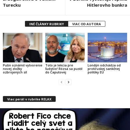
Turecku
Hitlerovho bunkra
INÉ ČLÁNKY RUBRIKY
VIAC OD AUTORA
Putin oznámil vytvorenie
Toto je lekcia pre
Londýn odchádza od
novej zložky
ľudstvo! Rózsa sa pustil
protiruskej sankčnej
ozbrojených síl
do Čaputovej
politiky EÚ
Viac perál v rubrike RELAX