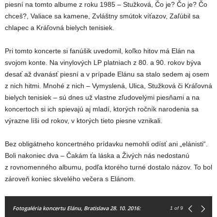
piesní na tomto albume z roku 1985 – Stužková, Čo je? Čo je? Čo
chceš?, Valiace sa kamene, Zvláštny smútok víťazov, Zaľúbil sa
chlapec a Kráľovná bielych tenisiek.
Pri tomto koncerte si fanúšik uvedomil, koľko hitov má Elán na
svojom konte. Na vinylových LP platniach z 80. a 90. rokov býva
desať až dvanásť piesní a v prípade Elánu sa stalo sedem aj osem
z nich hitmi. Mnohé z nich – Vymyslená, Ulica, Stužková či Kráľovná
bielych tenisiek – sú dnes už vlastne zľudovelými piesňami a na
koncertoch si ich spievajú aj mladí, ktorých ročník narodenia sa
výrazne líši od rokov, v ktorých tieto piesne vznikali.
Bez obligátneho koncertného prídavku nemohli odísť ani „elánisti“.
Boli nakoniec dva – Čakám ťa láska a Živých nás nedostanú
z rovnomenného albumu, podľa ktorého turné dostalo názov. To bol
zároveň koniec skvelého večera s Elánom.
Fotogaléria koncertu Elánu, Bratislava 28. 10. 2016:
1
of 9