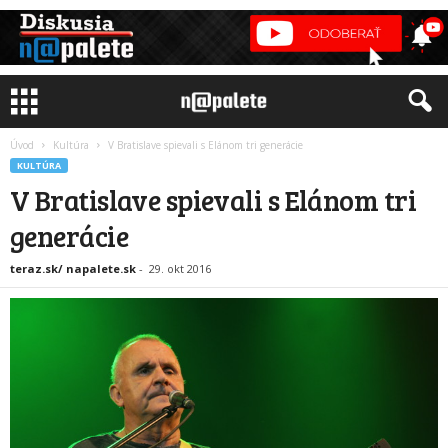
Úvod
Kultúra
V Bratislave spievali s Elánom tri generácie
KULTÚRA
V Bratislave spievali s Elánom tri
generácie
teraz.sk/ napalete.sk
-
29. okt 2016