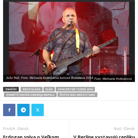
Jožo Ráž, Foto: Michaela Kolimárová koncert Bratislava 2016
Foto: Michaela Kolimárová
ZNAČKY
BRATISLAVA
ELÁN
KONCERTNÉ TURNÉ 2016
ZIMNÝ ŠTADIÓN ONDREJA NEPELU
ŽIVÝCH NÁS NEDOSTANÚ
Predch. článok
Nasl. článok
Erdogan sníva o Veľkom
V Berlíne vystavujú repliku