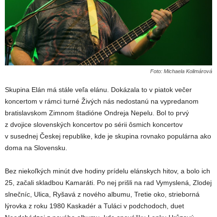
Foto: Michaela Kolimárová
Skupina Elán má stále veľa elánu. Dokázala to v piatok večer
koncertom v rámci turné Živých nás nedostanú na vypredanom
bratislavskom Zimnom štadióne Ondreja Nepelu. Bol to prvý
z dvojice slovenských koncertov po sérii ôsmich koncertov
v susednej Českej republike, kde je skupina rovnako populárna ako
doma na Slovensku.
Bez niekoľkých minút dve hodiny prídelu elánskych hitov, a bolo ich
25, začali skladbou Kamaráti. Po nej prišli na rad Vymyslená, Zlodej
slnečníc, Ulica, Ryšavá z nového albumu, Tretie oko, strieborná
lýrovka z roku 1980 Kaskadér a Tuláci v podchodoch, duet