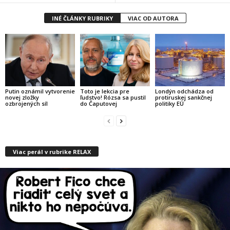
INÉ ČLÁNKY RUBRIKY
VIAC OD AUTORA
Putin oznámil vytvorenie
Toto je lekcia pre
Londýn odchádza od
novej zložky
ľudstvo! Rózsa sa pustil
protiruskej sankčnej
ozbrojených síl
do Čaputovej
politiky EÚ
Viac perál v rubrike RELAX