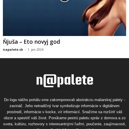
Ňjuša – Eto novyj god
napalete.sk
-
1. jan 2026
Do loga nášho portálu sme zakomponovali abstrakciu maliarskej palety -
zavináč. Jeho netradičný tvar symbolizuje informácie v digitálnom
prostredí, informácie v kocke, vír informácií. Snažíme sa rozšíriť váš
obzor a spestriť váš život. Ponúkame pestrú paletu správ z domova a zo
sveta, kultúru, rozhovory s interesantnými ľuďmi, poučenie, zaujímavosti,