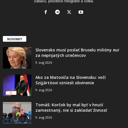
zábavu, pôsobivé fotografie a videá.
NOVINKY
Slovensko musí poslať Bruselu milióny eur
za neprijatých utečencov
9. aug 2026
Ako za Matoviča na Slovensku: voči
Szijjártóovi vzniesli obvinenie
9. aug 2026
Tomáš: Korčok by mal byť v hnutí
zamestnaný, nie si zakladať živnosť
9. aug 2026