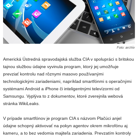
Foto: archív
Americká Ústredná spravodajská služba CIA v spolupráci s britskou
tajnou službou údajne vyvinula program, ktorý jej umožňuje
prevziať kontrolu nad rôznymi masovo používanými
technologickými zariadeniami, napríklad smartfónmi s operačnými
systémami Android a iPhone či inteligentnými televízormi od
Samsungu. Vyplýva to z dokumentov, ktoré zverejnila webová
stránka WikiLeaks.
V prípade smartfónov je program CIA s názvom Plačúci anjel
údajne schopný aktivovať na pokyn agentov okrem mikrofónu aj
kameru, a to bez vedomia majiteľa zariadenia. Prevzatím kontroly