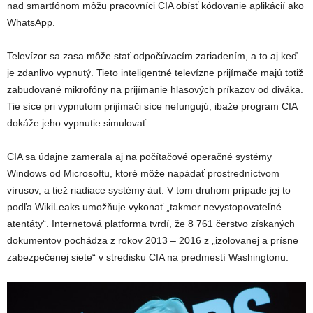
nad smartfónom môžu pracovníci CIA obísť kódovanie aplikácií ako
WhatsApp.
Televízor sa zasa môže stať odpočúvacím zariadením, a to aj keď
je zdanlivo vypnutý. Tieto inteligentné televízne prijímače majú totiž
zabudované mikrofóny na prijímanie hlasových príkazov od diváka.
Tie síce pri vypnutom prijímači síce nefungujú, ibaže program CIA
dokáže jeho vypnutie simulovať.
CIA sa údajne zamerala aj na počítačové operačné systémy
Windows od Microsoftu, ktoré môže napádať prostredníctvom
vírusov, a tiež riadiace systémy áut. V tom druhom prípade jej to
podľa WikiLeaks umožňuje vykonať „takmer nevystopovateľné
atentáty“. Internetová platforma tvrdí, že 8 761 čerstvo získaných
dokumentov pochádza z rokov 2013 – 2016 z „izolovanej a prísne
zabezpečenej siete“ v stredisku CIA na predmestí Washingtonu.