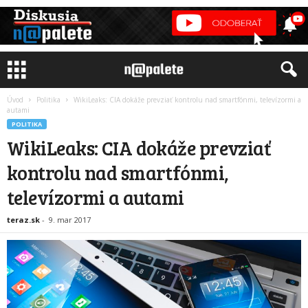
Úvod
Politika
WikiLeaks: CIA dokáže prevziať kontrolu nad smartfónmi, televízormi a
autami
POLITIKA
WikiLeaks: CIA dokáže prevziať
kontrolu nad smartfónmi,
televízormi a autami
teraz.sk
-
9. mar 2017