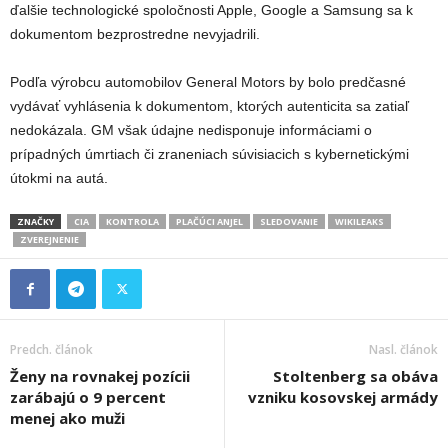
ďalšie technologické spoločnosti Apple, Google a Samsung sa k
dokumentom bezprostredne nevyjadrili.
Podľa výrobcu automobilov General Motors by bolo predčasné
vydávať vyhlásenia k dokumentom, ktorých autenticita sa zatiaľ
nedokázala. GM však údajne nedisponuje informáciami o
prípadných úmrtiach či zraneniach súvisiacich s kybernetickými
útokmi na autá.
ZNAČKY
CIA
KONTROLA
PLAČÚCI ANJEL
SLEDOVANIE
WIKILEAKS
ZVEREJNENIE
Predch. článok
Nasl. článok
Ženy na rovnakej pozícii
Stoltenberg sa obáva
zarábajú o 9 percent
vzniku kosovskej armády
menej ako muži