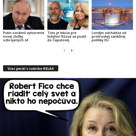
Putin oznámil vytvorenie
Toto je lekcia pre
Londýn odchádza od
novej zložky
ľudstvo! Rózsa sa pustil
protiruskej sankčnej
ozbrojených síl
do Čaputovej
politiky EÚ
Viac perál v rubrike RELAX