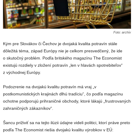
Foto: archív
Kým pre Slovákov či Čechov je dvojaká kvalita potravín stále
dôležitá téma, západ Európy nie je celkom presvedčený, že ide
o skutočný problém. Podľa britského magazínu The Economist
existujú rozdiely v zložení potravín „len v hlavách spotrebiteľov“
z východnej Európy.
Podozrenie na dvojakú kvalitu potravín má vraj „v
postkomunistických krajinách dlhú tradíciu“, čo podľa magazínu
ochotne podporujú prihraničné obchody, ktoré lákajú „frustrovaných
zahraničných zákazníkov“.
Šancu priživiť sa na tejto ilúzii údajne videli politici, ktorí práve preto
podľa The Economist riešia dvojakú kvalitu výrobkov v EÚ: