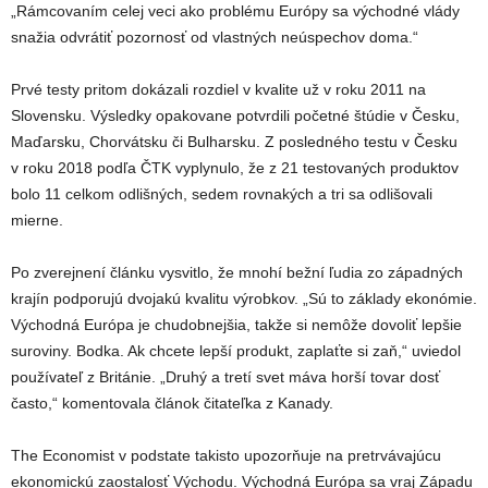
„Rámcovaním celej veci ako problému Európy sa východné vlády
snažia odvrátiť pozornosť od vlastných neúspechov doma.“
Prvé testy pritom dokázali rozdiel v kvalite už v roku 2011 na
Slovensku. Výsledky opakovane potvrdili početné štúdie v Česku,
Maďarsku, Chorvátsku či Bulharsku. Z posledného testu v Česku
v roku 2018 podľa ČTK vyplynulo, že z 21 testovaných produktov
bolo 11 celkom odlišných, sedem rovnakých a tri sa odlišovali
mierne.
Po zverejnení článku vysvitlo, že mnohí bežní ľudia zo západných
krajín podporujú dvojakú kvalitu výrobkov. „Sú to základy ekonómie.
Východná Európa je chudobnejšia, takže si nemôže dovoliť lepšie
suroviny. Bodka. Ak chcete lepší produkt, zaplaťte si zaň,“ uviedol
používateľ z Británie. „Druhý a tretí svet máva horší tovar dosť
často,“ komentovala článok čitateľka z Kanady.
The Economist v podstate takisto upozorňuje na pretrvávajúcu
ekonomickú zaostalosť Východu. Východná Európa sa vraj Západu