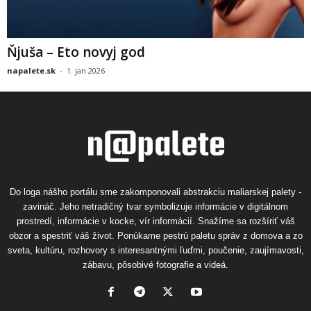
Ňjuša – Eto novyj god
napalete.sk
-
1. jan 2026
Do loga nášho portálu sme zakomponovali abstrakciu maliarskej palety -
zavináč. Jeho netradičný tvar symbolizuje informácie v digitálnom
prostredí, informácie v kocke, vír informácií. Snažíme sa rozšíriť váš
obzor a spestriť váš život. Ponúkame pestrú paletu správ z domova a zo
sveta, kultúru, rozhovory s interesantnými ľuďmi, poučenie, zaujímavosti,
zábavu, pôsobivé fotografie a videá.