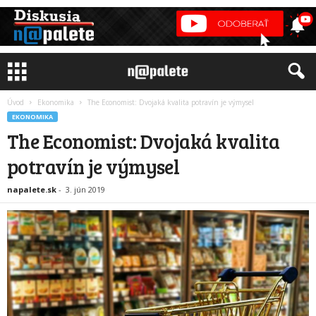
Úvod
Ekonomika
The Economist: Dvojaká kvalita potravín je výmysel
EKONOMIKA
The Economist: Dvojaká kvalita
potravín je výmysel
napalete.sk
-
3. jún 2019