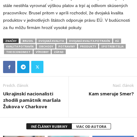
stále nestihla vyrovnať výškou platov a trpí aj odlivom skúsených
pracovníkov. Brusel pritom v apríli rozhodol, že dvojaká kvalita
produktov v jednotlivých štátoch odporuje právu EÚ. V budúcnosti
za ňu môžu firmám hroziť vysoké pokuty.
ZNAČKY
BRUSEL
DVOJAKÁ KVALITA
DVOJAKÁ KVALITA POTRAVÍN
EÚ
KVALITA POTRAVÍN
OBCHODY
POTRAVINY
PRODUKTY
SPOTREBITELIA
THE ECONOMIST
VÝROBKY
ZÁPAD
Predch. článok
Nasl. článok
Ukrajinskí nacionalisti
Kam smeruje Smer?
zhodili pamätník maršala
Žukova v Charkove
INÉ ČLÁNKY RUBRIKY
VIAC OD AUTORA