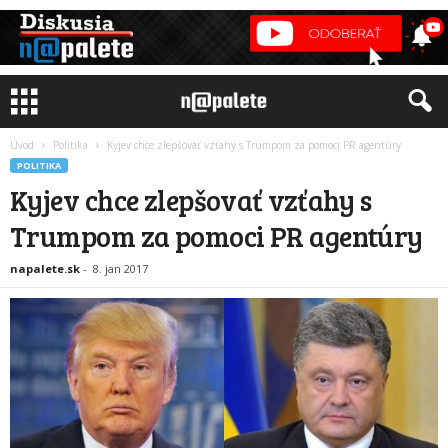
Úvod
Politika
Kyjev chce zlepšovať vzťahy s Trumpom za pomoci PR agentúry
POLITIKA
Kyjev chce zlepšovať vzťahy s
Trumpom za pomoci PR agentúry
napalete.sk
-
8. jan 2017