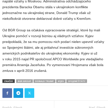
napäté vzťahy s Moskvou. Administratíva odchádzajúceho
prezidenta Baracka Obamu stála v ukrajinskom konflikte
jednoznačne na ukrajinskej strane, Donald Trump však už
niekoľkokrát otvorene deklaroval dobré vzťahy s Kremľom.
Od BGR Group sa očakáva vypracovanie stratégií, ktoré by mali
Ukrajine pomôcť v rozvoji biznisu aj vládnych vzťahov. Kyjev
predpokladá, že sa mu pomocou nich podarí nielen upevniť vzťahy
so Spojenými štátmi, ale aj pritiahnuť investície súkromných
amerických podnikateľov do ukrajinskej ekonomiky. Kyjev si už
v roku 2015 najal PR spoločnosť APCO Worldwide pre vtedajšieho
premiéra Arsenija Jaceňuka. Po vymenovaní Hrojsmana však bola
zmluva v apríli 2016 zrušená.
ZNAČKY
BGR GROUP
DONALD TRUMP
KYJEV
SPOJENÉ ŠTÁTY
Predch. článok
Nasl. článok