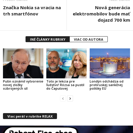
Značka Nokia sa vracia na
Nová generácia
trh smartfónov
elektromobilov bude mať
dojazd 700 km
INÉ ČLÁNKY RUBRIKY
VIAC OD AUTORA
Putin oznámil vytvorenie
Toto je lekcia pre
Londýn odchádza od
novej zložky
ľudstvo! Rózsa sa pustil
protiruskej sankčnej
ozbrojených síl
do Čaputovej
politiky EÚ
Viac perál v rubrike RELAX