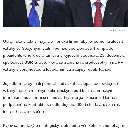
Koláž: archív
Ukrajinská vláda si najala americkú firmu, aby jej pomohla zlepšiť
vzťahy so Spojenými štátmi po nástupe Donalda Trumpa do
prezidentského kresla. zmluvu s Kyjevom podpísala 23. decembra
spoločnosť BGR Group, ktorá sa zameriava predovšetkým na PR
vzťahy s verejnosťou a lobovaním za záujmy republikánov.
Jej odborníci by mali pomôcť nadviazať či zlepšiť už existujúce
vzťahy medzi vrcholnými ukrajinskými politikmi a americkými
úradníkmi, novinármi či mimovládnymi organizáciami. Hodnota
podpísaného kontraktu sa odhaduje na 600-tisíc dolárov za rok,
teda 50-tisíc mesačne.
Kyjev sa pre takýto strategický krok podľa všetkého rozhodol aj pre