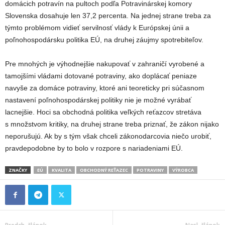
domácich potravín na pultoch podľa Potravinárskej komory
Slovenska dosahuje len 37,2 percenta. Na jednej strane treba za
týmto problémom vidieť servilnosť vlády k Európskej únii a
poľnohospodársku politika EÚ, na druhej záujmy spotrebiteľov.
Pre mnohých je výhodnejšie nakupovať v zahraničí vyrobené a
tamojšími vládami dotované potraviny, ako doplácať peniaze
navyše za domáce potraviny, ktoré ani teoreticky pri súčasnom
nastavení poľnohospodárskej politiky nie je možné vyrábať
lacnejšie. Hoci sa obchodná politika veľkých reťazcov stretáva
s množstvom kritiky, na druhej strane treba priznať, že zákon nijako
neporušujú. Ak by s tým však chceli zákonodarcovia niečo urobiť,
pravdepodobne by to bolo v rozpore s nariadeniami EÚ.
ZNAČKY
EÚ
KVALITA
OBCHODNÝ REŤAZEC
POTRAVINY
VÝROBCA