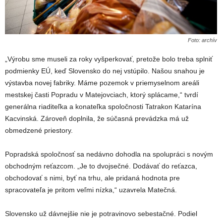
Foto: archív
„Výrobu sme museli za roky vyšperkovať, pretože bolo treba splniť
podmienky EÚ, keď Slovensko do nej vstúpilo. Našou snahou je
výstavba novej fabriky. Máme pozemok v priemyselnom areáli
mestskej časti Popradu v Matejovciach, ktorý splácame,“ tvrdí
generálna riaditeľka a konateľka spoločnosti Tatrakon Katarína
Kacvinská. Zároveň doplnila, že súčasná prevádzka má už
obmedzené priestory.
Popradská spoločnosť sa nedávno dohodla na spolupráci s novým
obchodným reťazcom. „Je to dvojsečné. Dodávať do reťazca,
obchodovať s nimi, byť na trhu, ale pridaná hodnota pre
spracovateľa je pritom veľmi nízka,“ uzavrela Matečná.
Slovensko už dávnejšie nie je potravinovo sebestačné. Podiel