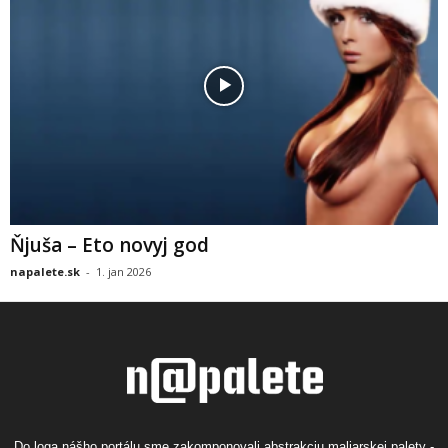
Ňjuša – Eto novyj god
napalete.sk
-
1. jan 2026
Do loga nášho portálu sme zakomponovali abstrakciu maliarskej palety -