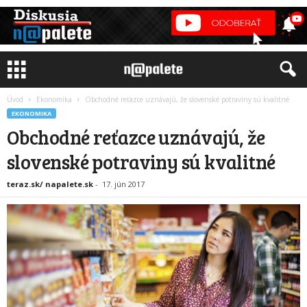
Úvod
Ekonomika
Obchodné reťazce uznávajú, že slovenské potraviny sú kvalitné
EKONOMIKA
Obchodné reťazce uznávajú, že
slovenské potraviny sú kvalitné
teraz.sk/ napalete.sk
-
17. jún 2017