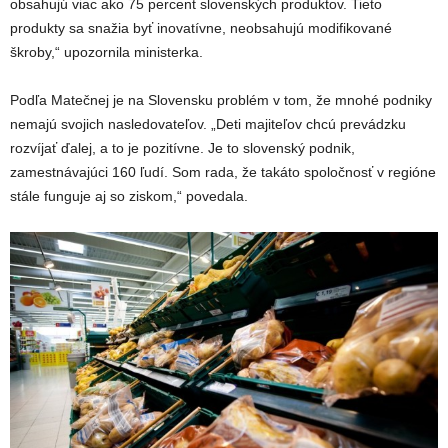
obsahujú viac ako 75 percent slovenských produktov. Tieto
produkty sa snažia byť inovatívne, neobsahujú modifikované
škroby,“ upozornila ministerka.
Podľa Matečnej je na Slovensku problém v tom, že mnohé podniky
nemajú svojich nasledovateľov. „Deti majiteľov chcú prevádzku
rozvíjať ďalej, a to je pozitívne. Je to slovenský podnik,
zamestnávajúci 160 ľudí. Som rada, že takáto spoločnosť v regióne
stále funguje aj so ziskom,“ povedala.