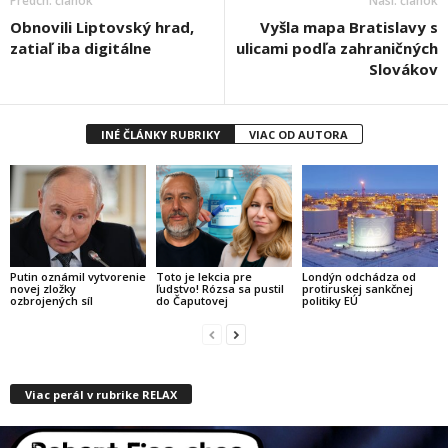
Predch. článok
Nasl. článok
Obnovili Liptovský hrad,
Vyšla mapa Bratislavy s
zatiaľ iba digitálne
ulicami podľa zahraničných
Slovákov
INÉ ČLÁNKY RUBRIKY
VIAC OD AUTORA
Putin oznámil vytvorenie
Toto je lekcia pre
Londýn odchádza od
novej zložky
ľudstvo! Rózsa sa pustil
protiruskej sankčnej
ozbrojených síl
do Čaputovej
politiky EÚ
Viac perál v rubrike RELAX