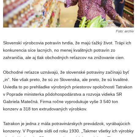
Foto: archív
Slovenskí výrobcovia potravín tvrdia, že majú ťažký život. Trápi ich
konkurencia síce lacných, no menej kvalitných potravín zo
zahraničia, ale aj tlak obchodných reťazcov na znižovanie cien.
Obchodné reťazce uznávajú, že slovenské potraviny začínajú byť
„in“. Nie však preto, že sú zo Slovenska, ale preto, že sú kvalitné.
Uviedla to po prehliadke výrobných priestorov spoločnosti Tatrakon
v Poprade ministerka pôdohospodárstva a rozvoja vidieka SR
Gabriela Matečná. Firma ročne vyprodukuje vyše 3 540 ton
konzerv a 318 ton extrudovaných výrobkov.
Tatrakon je jedna z mála potravinárskych prevádzok, vyrábajúcich
konzervy. V Poprade sídli od roku 1930. „Takmer všetky ich výrobky