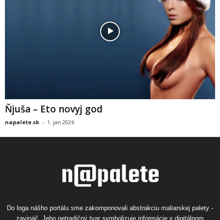
Ňjuša – Eto novyj god
napalete.sk
-
1. jan 2026
Do loga nášho portálu sme zakomponovali abstrakciu maliarskej palety -
zavináč. Jeho netradičný tvar symbolizuje informácie v digitálnom