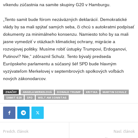
víkendu zúčastnia na samite skupiny G20 v Hamburgu.
„Tento samit bude fórom nezáväzných deklarácií. Demokratické
vlády by sa mali spýtať samých seba, či chcú s autokratmi podpísať
dokumenty za minimálneho konsenzu. Namiesto toho by sa mali
jasne vymedziť v otázkach klimatickej ochrany, migrácie a
rozvojovej politiky. Musíme robiť ústupky Trumpovi, Erdoganovi,
Putinovi? Nie,“ zdôraznil Schulz. Tento bývalý predseda
Európskeho parlamentu a súčasný šéf SPD bude hlavným
vyzývateľom Merkelovej v septembrových spolkových voľbách
nových zákonodarcov.
ZNAČKY
ANGELA MERKELOVÁ
DONALD TRUMP
KRITIKA
MARTIN SCHULZ
SAMIT G20
SPD
WELT AM SONNTAG
Predch. článok
Nasl. článok