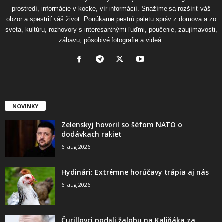
prostredí, informácie v kocke, vír informácií. Snažíme sa rozšíriť váš
obzor a spestriť váš život. Ponúkame pestrú paletu správ z domova a zo
sveta, kultúru, rozhovory s interesantnými ľuďmi, poučenie, zaujímavosti,
zábavu, pôsobivé fotografie a videá.
NOVINKY
Zelenskyj hovoril so šéfom NATO o
dodávkach rakiet
6. aug 2026
Hydinári: Extrémne horúčavy trápia aj nás
6. aug 2026
Čurillovci podali žalobu na Kaliňáka za