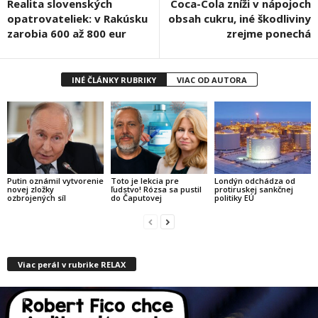
Realita slovenských
Coca-Cola zníži v nápojoch
opatrovateliek: v Rakúsku
obsah cukru, iné škodliviny
zarobia 600 až 800 eur
zrejme ponechá
INÉ ČLÁNKY RUBRIKY
VIAC OD AUTORA
Putin oznámil vytvorenie
Toto je lekcia pre
Londýn odchádza od
novej zložky
ľudstvo! Rózsa sa pustil
protiruskej sankčnej
ozbrojených síl
do Čaputovej
politiky EÚ
Viac perál v rubrike RELAX