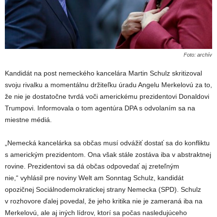
Foto: archív
Kandidát na post nemeckého kancelára Martin Schulz skritizoval
svoju rivalku a momentálnu držiteľku úradu Angelu Merkelovú za to,
že nie je dostatočne tvrdá voči americkému prezidentovi Donaldovi
Trumpovi. Informovala o tom agentúra DPA s odvolaním sa na
miestne médiá.
„Nemecká kancelárka sa občas musí odvážiť dostať sa do konfliktu
s americkým prezidentom. Ona však stále zostáva iba v abstraktnej
rovine. Prezidentovi sa dá občas odpovedať aj zreteľným
nie,“ vyhlásil pre noviny Welt am Sonntag Schulz, kandidát
opozičnej Sociálnodemokratickej strany Nemecka (SPD). Schulz
v rozhovore ďalej povedal, že jeho kritika nie je zameraná iba na
Merkelovú, ale aj iných lídrov, ktorí sa počas nasledujúceho