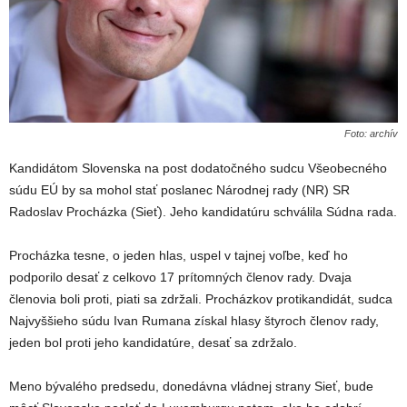
Foto: archív
Kandidátom Slovenska na post dodatočného sudcu Všeobecného
súdu EÚ by sa mohol stať poslanec Národnej rady (NR) SR
Radoslav Procházka (Sieť). Jeho kandidatúru schválila Súdna rada.
Procházka tesne, o jeden hlas, uspel v tajnej voľbe, keď ho
podporilo desať z celkovo 17 prítomných členov rady. Dvaja
členovia boli proti, piati sa zdržali. Procházkov protikandidát, sudca
Najvyššieho súdu Ivan Rumana získal hlasy štyroch členov rady,
jeden bol proti jeho kandidatúre, desať sa zdržalo.
Meno bývalého predsedu, donedávna vládnej strany Sieť, bude