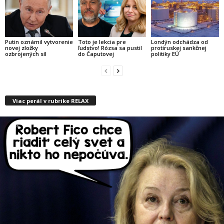
Putin oznámil vytvorenie
Toto je lekcia pre
Londýn odchádza od
novej zložky
ľudstvo! Rózsa sa pustil
protiruskej sankčnej
ozbrojených síl
do Čaputovej
politiky EÚ
Viac perál v rubrike RELAX