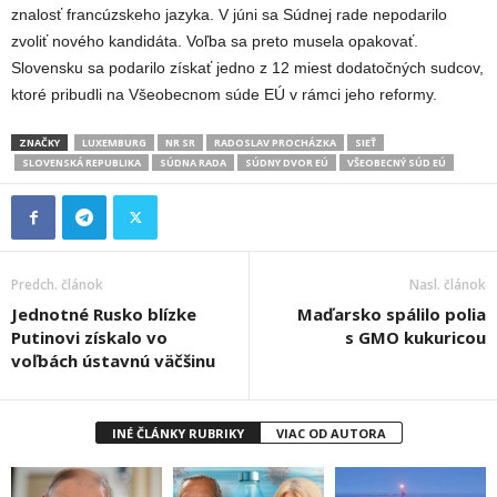
znalosť francúzskeho jazyka. V júni sa Súdnej rade nepodarilo
zvoliť nového kandidáta. Voľba sa preto musela opakovať.
Slovensku sa podarilo získať jedno z 12 miest dodatočných sudcov,
ktoré pribudli na Všeobecnom súde EÚ v rámci jeho reformy.
ZNAČKY
LUXEMBURG
NR SR
RADOSLAV PROCHÁZKA
SIEŤ
SLOVENSKÁ REPUBLIKA
SÚDNA RADA
SÚDNY DVOR EÚ
VŠEOBECNÝ SÚD EÚ
Predch. článok
Nasl. článok
Jednotné Rusko blízke
Maďarsko spálilo polia
Putinovi získalo vo
s GMO kukuricou
voľbách ústavnú väčšinu
INÉ ČLÁNKY RUBRIKY
VIAC OD AUTORA