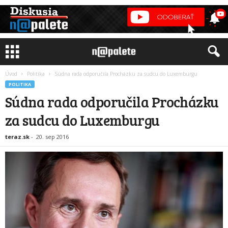
Úvod
Politika
Súdna rada odporučila Procházku za sudcu do Luxemburgu
POLITIKA
Súdna rada odporučila Procházku
za sudcu do Luxemburgu
teraz.sk
-
20. sep 2016