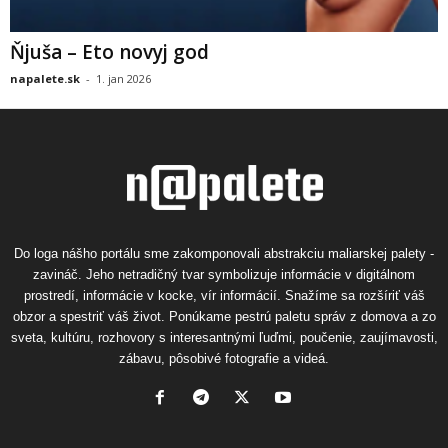
Ňjuša – Eto novyj god
napalete.sk
-
1. jan 2026
Do loga nášho portálu sme zakomponovali abstrakciu maliarskej palety -
zavináč. Jeho netradičný tvar symbolizuje informácie v digitálnom
prostredí, informácie v kocke, vír informácií. Snažíme sa rozšíriť váš
obzor a spestriť váš život. Ponúkame pestrú paletu správ z domova a zo
sveta, kultúru, rozhovory s interesantnými ľuďmi, poučenie, zaujímavosti,
zábavu, pôsobivé fotografie a videá.