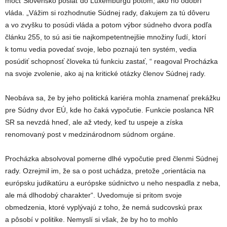
môcť Slovensko poslať do Luxemburgu potom, ako ho odobrí
vláda. „Vážim si rozhodnutie Súdnej rady, ďakujem za tú dôveru
a vo zvyšku to posúdi vláda a potom výbor súdneho dvora podľa
článku 255, to sú asi tie najkompetentnejšie množiny ľudí, ktorí
k tomu vedia povedať svoje, lebo poznajú ten systém, vedia
posúdiť schopnosť človeka tú funkciu zastať, “ reagoval Procházka
na svoje zvolenie, ako aj na kritické otázky členov Súdnej rady.
Neobáva sa, že by jeho politická kariéra mohla znamenať prekážku
pre Súdny dvor EÚ, kde ho čaká vypočutie. Funkcie poslanca NR
SR sa nevzdá hneď, ale až vtedy, keď tu uspeje a získa
renomovaný post v medzinárodnom súdnom orgáne.
Procházka absolvoval pomerne dlhé vypočutie pred členmi Súdnej
rady. Ozrejmil im, že sa o post uchádza, pretože „orientácia na
európsku judikatúru a európske súdnictvo u neho nespadla z neba,
ale má dlhodobý charakter“. Uvedomuje si pritom svoje
obmedzenia, ktoré vyplývajú z toho, že nemá sudcovskú prax
a pôsobí v politike. Nemyslí si však, že by ho to mohlo