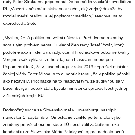
rady Peter Straka mu pripomenul, že ho médiá viackrát usvedčili zo
lži. „Viacerí z nás máte skúsenosť s tým, aký zrejmý dokáže byť
rozdiel medzi realitou a jej popisom v médiách,“ reagoval na to
expredseda Siete.
„Myslím, že tá politika mu veľmi uškodila. Pred dvoma rokmi by
som s tým problém nemal,“ uviedol člen rady Jozef Vozár, ktorý,
podobne ako iní členovia rady, ocenil Procházkove odborné kvality.
Verejne však vyhlásil, že ho v tajnom hlasovaní nepodporí.
Pripomenul totiž, že v Luxemburgu v roku 2013 neprešiel minister
českej vlády Peter Mlsna, a to aj napriek tomu, že v politike pôsobil
ako nezávislý. Procházka na to reagoval tým, že sudkyňou sa v
Luxemburgu naopak stala bývalá ministerka spravodlivosti jednej
z členských krajín EÚ.
Dodatočný sudca za Slovensko mal v Luxemburgu nastúpiť
najneskôr 1. septembra. Omeškanie vzniklo po tom, ako výbor
zriadený pri Všeobecnom súde EÚ neschválil začiatkom roka
kandidátku za Slovensko Máriu Patakyovú, aj pre nedostatočnú